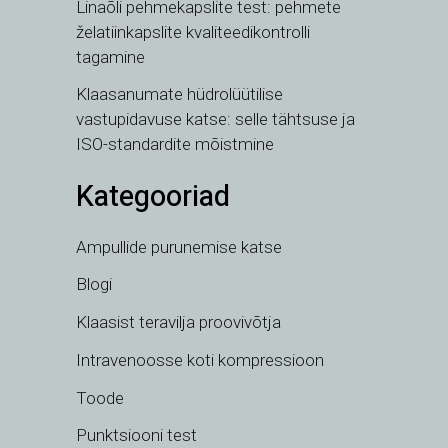
Linaõli pehmekapslite test: pehmete
želatiinkapslite kvaliteedikontrolli
tagamine
Klaasanumate hüdrolüütilise
vastupidavuse katse: selle tähtsuse ja
ISO-standardite mõistmine
Kategooriad
VI
TH
Ampullide purunemise katse
HE
Blogi
UK
Klaasist teravilja proovivõtja
TR
Intravenoosse koti kompressioon
SV
SL
Toode
SK
Punktsiooni test