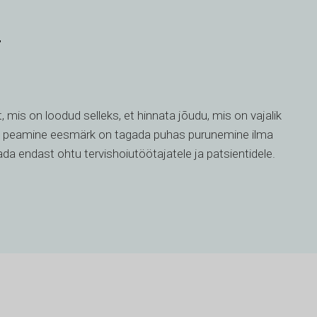
r
t, mis on loodud selleks, et hinnata jõudu, mis on vajalik
lle peamine eesmärk on tagada puhas purunemine ilma
tada endast ohtu tervishoiutöötajatele ja patsientidele.