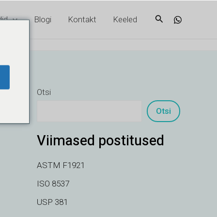
Otsi
id
Blogi
Kontakt
Keeled
Otsi
Otsi
Viimased postitused
ASTM F1921
ISO 8537
USP 381