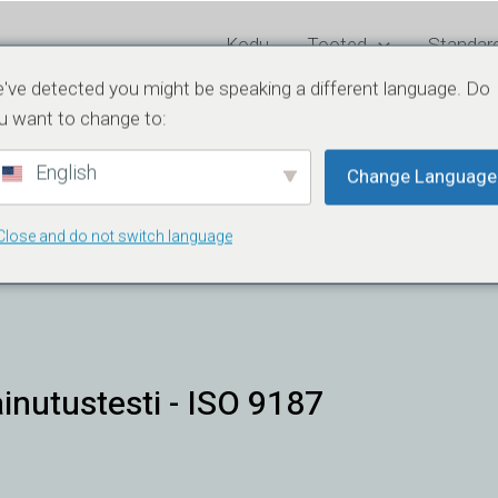
Kodu
Tooted
Standard
've detected you might be speaking a different language. Do
u want to change to:
English
Change Language
Close and do not switch language
mise Katse
inutustesti - ISO 9187