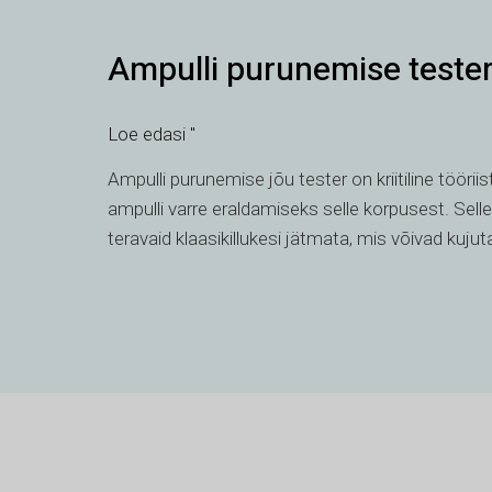
Ampulli
Ampulli purunemise teste
purunemise
tester
Loe edasi "
Ampulli purunemise jõu tester on kriitiline tööriis
ampulli varre eraldamiseks selle korpusest. Se
teravaid klaasikillukesi jätmata, mis võivad kuju