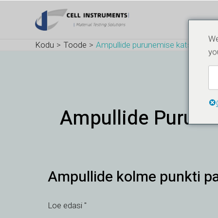
Skip
to
content
We
Kodu
Toode
Ampullide purunemise katse
yo
Ampullide Purune
Ampullide
Ampullide kolme punkti pa
kolme
punkti
painutustesti
Loe edasi "
-