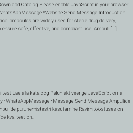
Download Catalog Please enable JavaScript in your browser
*WhatsAppMessage *Website Send Message Introduction
l ampoules are widely used for sterile drug delivery,
ensure safe, effective, and compliant use. Ampulli [...]
i test Lae alla kataloog Palun aktiveerige JavaScript oma
mpany *WhatsAppMessage *Message Send Message Ampullide
 ampullide purunemistestri kasutamine Ravimitööstuses on
de kvaliteet on...