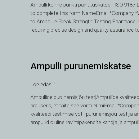
Ampulli kolme punkti painutuskatse - ISO 9187 
ISO
to complete this form.NameEmail *Company 
9187
to Ampoule Break Strength Testing Pharmaceutica
requiring precise design and quality assurance to 
Ampulli
Ampulli purunemiskatse
purunemiskatse
Loe edasi "
Ampullide purunemisjõu test|Ampullide kvaliteed
brauseris, et täita see vorm.NimiEmail *Co
kvaliteedi testimise võti: purunemisjõu test ja
ampullid oluline ravimipakendite kandja ja ampulli