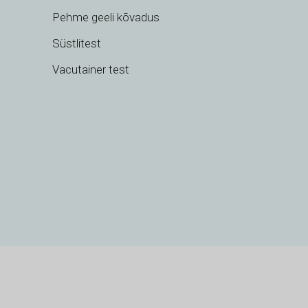
RU
Pehme geeli kõvadus
RO
Süstlitest
PT
Vacutainer test
PL
NL
NB
LV
LT
KO
JA
IT
ID
HU
FR