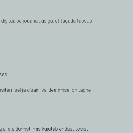
 digitaalse jõuanalüüsiga, et tagada täpsus
ses.
itamisel ja disaini valideerimisel on täpne
ajal eraldumist, mis kujutab endast tõsist