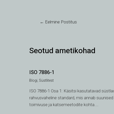
←
Eelmine Postitus
Seotud ametikohad
ISO 7886-1
Blogi
,
Süstlitest
ISO 7886-1 Osa 1: Käsitsi kasutatavad süstla
rahvusvaheline standard, mis annab suunised 
toimivuse ja katsemeetodite kohta....