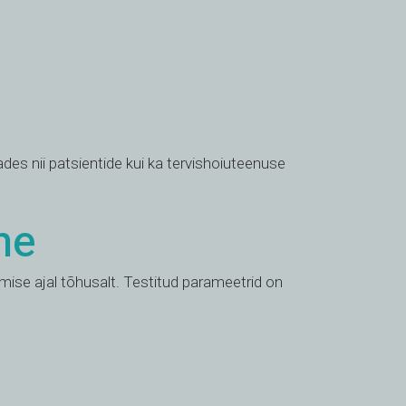
des nii patsientide kui ka tervishoiuteenuse
ne
imise ajal tõhusalt. Testitud parameetrid on