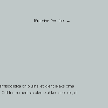
TH
HE
UK
Järgmine Postitus
→
TR
SV
SL
SK
RU
RO
PT
PL
spoliitika on oluline, et klient leiaks oma
NL
 Cell Instrumentsis oleme uhked selle üle, et
NB
LV