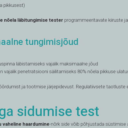
a pikkusest)
 nõela läbitungimise tester
programmeeritavate kiiruste ja
aalne tungimisjõud
spinna läbistamiseks vajalik maksimaalne jõud
 vajalik penetratsiooni säilitamiseks 80% nõela pikkuse ulatu
õrdumist ja tootmise järjepidevust. Regulatiivsete taotluste es
ga sidumise test
u vaheline haardumine
-nõrk side võib põhjustada süstimise 