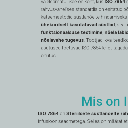
vaieldamatu. See on koht, kus
ISO 7864
m
rahvusvahelises standardis on esitatud põ
katsemeetodid süstlanõelte hindamiseks
ühekordselt kasutatavad süstlad
, seal
funktsionaalsuse testimine
,
nõela läb
nõelavahe tugevus
. Tootjad, kvaliteediko
asutused toetuvad ISO 7864-le, et tagada 
ohutus.
Mis on I
ISO 7864
on
Steriilsete süstlanõelte r
infusiooniseadmetega. Selles on määratle