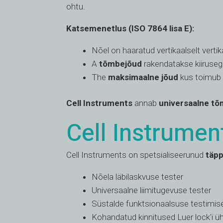
ohtu.
Katsemenetlus (ISO 7864 lisa E):
Nõel on haaratud vertikaalselt verti
A
tõmbejõud
rakendatakse kiirus
The
maksimaalne jõud
kus toimub e
Cell Instruments
annab
universaalne t
Cell Instrumen
Cell Instruments on spetsialiseerunud
täpp
Nõela läbilaskvuse tester
Universaalne liimitugevuse tester
Süstalde funktsionaalsuse testimi
Kohandatud kinnitused Luer lock'i ü