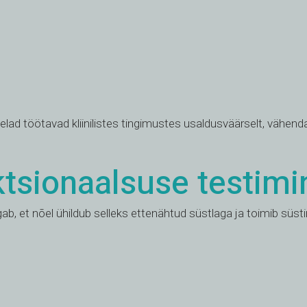
lad töötavad kliinilistes tingimustes usaldusväärselt, vähenda
ktsionaalsuse testimi
ab, et nõel ühildub selleks ettenähtud süstlaga ja toimib süst