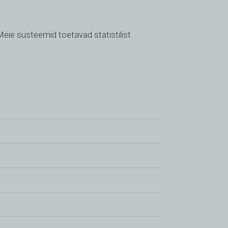
eie süsteemid toetavad statistilist
VI