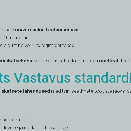
kaalsele
universaalne testimismasin
ega 50 mm/min
raldumine või rike, registreeritakse
õmbekatsekeha
koos kohandatud kinnitustega
nõeltest
, tag
ts Vastavus standard
iskatsete lahendused
meditsiiniseadmete tootjate jaoks, p
se süsteemid
hilduvuse ja nõela hoidmise jaoks