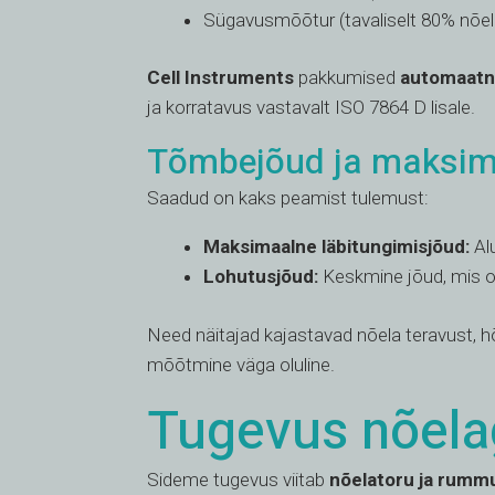
Sügavusmõõtur (tavaliselt 80% nõel
Cell Instruments
pakkumised
automaatne
ja korratavus vastavalt ISO 7864 D lisale.
Tõmbejõud ja maksim
Saadud on kaks peamist tulemust:
Maksimaalne läbitungimisjõud:
Alu
Lohutusjõud:
Keskmine jõud, mis on
Need näitajad kajastavad nõela teravust, hõ
mõõtmine väga oluline.
Tugevus nõela
Sideme tugevus viitab
nõelatoru ja rumm