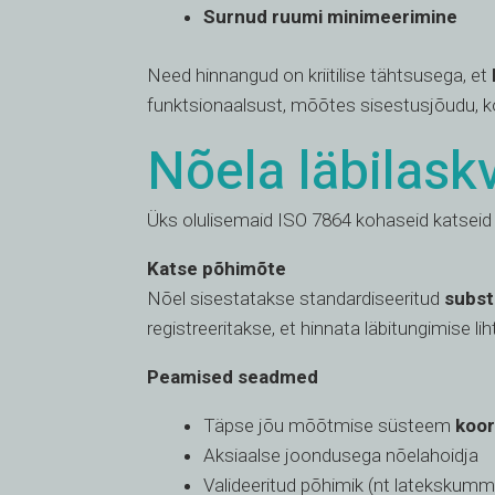
Surnud ruumi minimeerimine
Need hinnangud on kriitilise tähtsusega, et
funktsionaalsust, mõõtes sisestusjõudu, kol
Nõela läbilask
Üks olulisemaid ISO 7864 kohaseid katsei
Katse põhimõte
Nõel sisestatakse standardiseeritud
subst
registreeritakse, et hinnata läbitungimise lih
Peamised seadmed
Täpse jõu mõõtmise süsteem
koo
Aksiaalse joondusega nõelahoidja
Valideeritud põhimik (nt latekskum