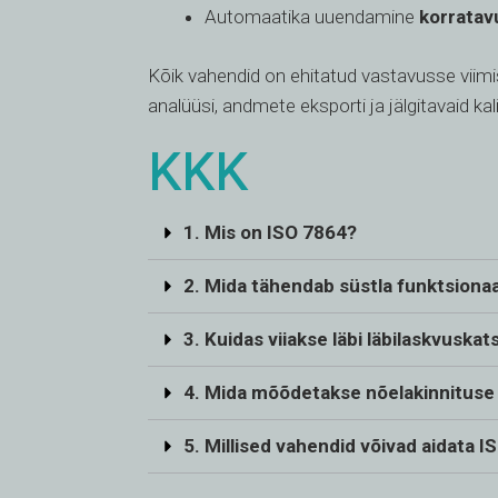
Automaatika uuendamine
korratav
Kõik vahendid on ehitatud vastavusse viim
analüüsi, andmete eksporti ja jälgitavaid kal
KKK
1. Mis on ISO 7864?
2. Mida tähendab süstla funktsiona
3. Kuidas viiakse läbi läbilaskvuskat
4. Mida mõõdetakse nõelakinnituse
5. Millised vahendid võivad aidata