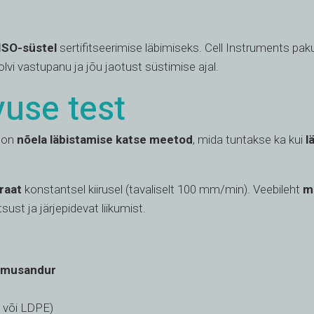
ISO-süstel
sertifitseerimise läbimiseks. Cell Instruments pak
vi vastupanu ja jõu jaotust süstimise ajal.
vuse test
d on
nõela läbistamise katse meetod
, mida tuntakse ka kui
l
raat
konstantsel kiirusel (tavaliselt 100 mm/min). Veebileht
m
tsust ja järjepidevat liikumist.
rmusandur
m või LDPE)