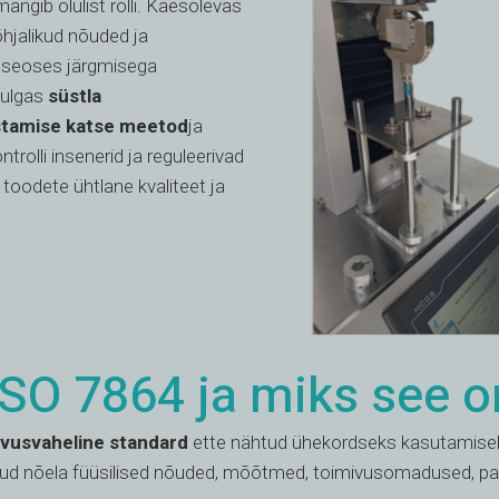
ängib olulist rolli. Käesolevas
hjalikud nõuded ja
 seoses järgmisega
hulgas
süstla
istamise katse meetod
ja
ntrolli insenerid ja reguleerivad
toodete ühtlane kvaliteet ja
SO 7864 ja miks see o
ahvusvaheline standard
ette nähtud ühekordseks kasutamisek
tud nõela füüsilised nõuded, mõõtmed, toimivusomadused, p