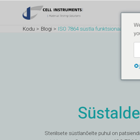
Skip
Post
to
navigation
content
We
Kodu
Blogi
ISO 7864 süstla funktsionaalsuse t
yo
Süstalde
Steriilsete süstlanõelte puhul on patsiend