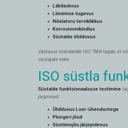
Läbilaskvus
Liimimise tugevus
Nõelatoru terviklikkus
Korrosioonikindlus
Süstalde ühilduvus
Vastavus standardile ISO 7864 tagab, et nõe
osutajate riske.
ISO süstla fun
Süstalde funktsionaalsuse testimine
tag
järgmised:
Ühilduvus Luer-ühendustega
Plungeri jõud
Süstimisjõu järjepidevus