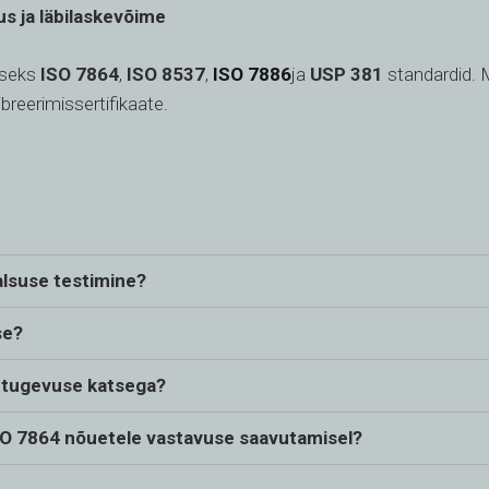
us ja läbilaskevõime
iseks
ISO 7864
,
ISO 8537
,
ISO 7886
ja
USP 381
standardid. M
ibreerimissertifikaate.
alsuse testimine?
se?
 tugevuse katsega?
 ISO 7864 nõuetele vastavuse saavutamisel?