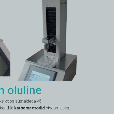
n oluline
s koos süstaldega või
akend ja
katsemeetodid
hindamiseks: