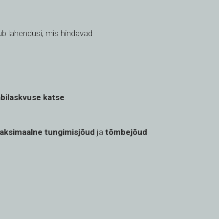
ub lahendusi, mis hindavad
äbilaskvuse katse
.
aksimaalne tungimisjõud
ja
tõmbejõud