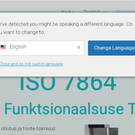
Kodu
Tooted
Standard
've detected you might be speaking a different language. Do
estimine hüpodermilise süstlaga
u want to change to:
English
Change Language
Close and do not switch language
ISO 7864
 Funktsionaalsuse 
i ohutus ja toote toimivus