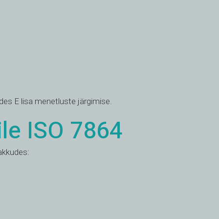
ades E lisa menetluste järgimise.
ile ISO 7864
akkudes: