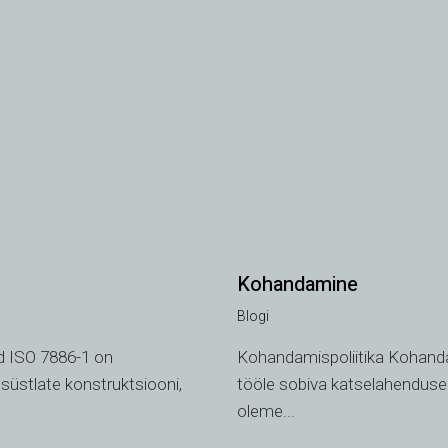
Kohandamine
Blogi
d ISO 7886-1 on
Kohandamispoliitika Kohandami
süstlate konstruktsiooni,
tööle sobiva katselahenduse.
oleme...