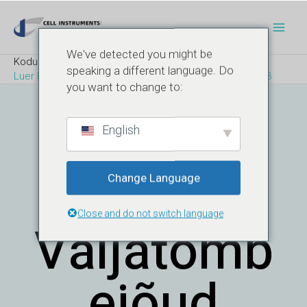
Skip
Post
Pea
to
navigation
content
We've detected you might be
Kodu
Blogi
speaking a different language. Do
Luer Lock Rings Pull-Off Force Test - ISO 11040-4 lisa G3
you want to change to:
Luer Lock
English
Rõngaste
Change Language
Close and do not switch language
Väljatõmb
Ejõud