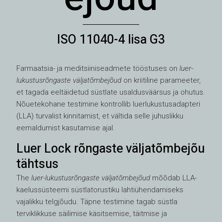
ISO 11040-4 lisa G3
Farmaatsia- ja meditsiiniseadmete tööstuses on
luer-
lukustusrõngaste väljatõmbejõud
on kriitiline parameeter,
et tagada eeltäidetud süstlate usaldusväärsus ja ohutus.
Nõuetekohane testimine kontrollib luerlukustusadapteri
(LLA) turvalist kinnitamist, et vältida selle juhuslikku
eemaldumist kasutamise ajal.
Luer Lock rõngaste väljatõmbejõu
tähtsus
The
luer-lukustusrõngaste väljatõmbejõud
mõõdab LLA-
kaelussüsteemi süstlatorustiku lahtiühendamiseks
vajalikku telgjõudu. Täpne testimine tagab süstla
terviklikkuse säilimise käsitsemise, täitmise ja