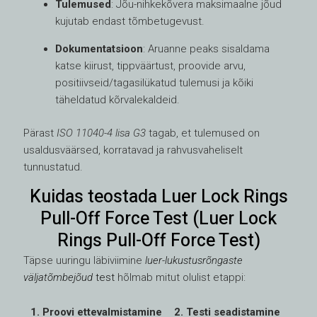
Tulemused
: Jõu-nihkekõvera maksimaalne jõud
kujutab endast tõmbetugevust.
Dokumentatsioon
: Aruanne peaks sisaldama
katse kiirust, tippväärtust, proovide arvu,
positiivseid/tagasilükatud tulemusi ja kõiki
täheldatud kõrvalekaldeid.
Pärast
ISO 11040-4 lisa G3
tagab, et tulemused on
usaldusväärsed, korratavad ja rahvusvaheliselt
tunnustatud.
Kuidas teostada Luer Lock Rings
Pull-Off Force Test (Luer Lock
Rings Pull-Off Force Test)
Täpse uuringu läbiviimine
luer-lukustusrõngaste
väljatõmbejõud
test
hõlmab mitut olulist etappi:
1. Proovi ettevalmistamine
2. Testi seadistamine