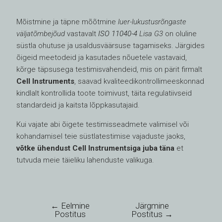
Mõistmine ja täpne mõõtmine
luer-lukustusrõngaste
väljatõmbejõud
vastavalt
ISO 11040-4
Lisa G3
on oluline
süstla ohutuse ja usaldusväärsuse tagamiseks. Järgides
õigeid meetodeid ja kasutades nõuetele vastavaid,
kõrge täpsusega testimisvahendeid, mis on pärit firmalt
Cell Instruments
, saavad kvaliteedikontrollimeeskonnad
kindlalt kontrollida toote toimivust, täita regulatiivseid
standardeid ja kaitsta lõppkasutajaid.
Kui vajate abi õigete testimisseadmete valimisel või
kohandamisel teie süstlatestimise vajaduste jaoks,
võtke ühendust Cell Instrumentsiga juba täna
et
tutvuda meie täieliku lahenduste valikuga.
←
Eelmine
Järgmine
Postitus
Postitus
→