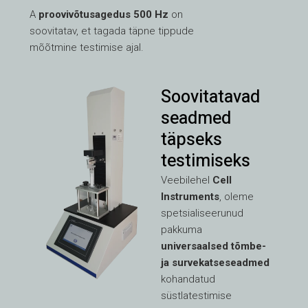
A
proovivõtusagedus 500 Hz
on
soovitatav, et tagada täpne tippude
mõõtmine testimise ajal.
Soovitatavad
seadmed
täpseks
testimiseks
Veebilehel
Cell
Instruments
, oleme
spetsialiseerunud
pakkuma
universaalsed tõmbe-
ja survekatseseadmed
kohandatud
süstlatestimise