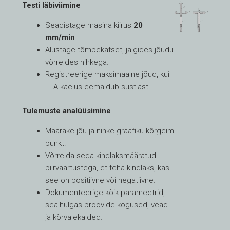
Testi läbiviimine
Seadistage masina kiirus
20
mm/min
.
Alustage tõmbekatset, jälgides jõudu
võrreldes nihkega.
Registreerige maksimaalne jõud, kui
LLA-kaelus eemaldub süstlast.
Tulemuste analüüsimine
Määrake jõu ja nihke graafiku kõrgeim
punkt.
Võrrelda seda kindlaksmääratud
piirväärtustega, et teha kindlaks, kas
see on positiivne või negatiivne.
Dokumenteerige kõik parameetrid,
sealhulgas proovide kogused, vead
ja kõrvalekalded.