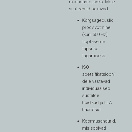
rakenduste jaoks. Meie
süsteemid pakuvad:
Kõrgsageduslik
proovivõtmine
(kuni 500 Hz)
tipptaseme
täpsuse
tagamiseks.
ISO
spetsifikatsiooni
dele vastavad
individuaalsed
süstalde
hoidikud ja LLA
haaratsid.
Koormusandurid,
mis sobivad