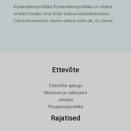
TH
Kohandamispoliitika Kohandamispoliitika on oluline,
HE
et klient leiaks oma tööle sobiva katselahenduse.
UK
Cell Instrumentsis oleme uhked selle üle, et oleme...
TR
SV
SL
SK
Ettevõte
RU
RO
Ettevõtte ajalugu
PT
Missioon ja väärtused
PL
Juhatus
Privaatsuspoliitika
NL
Rajatised
NB
LV