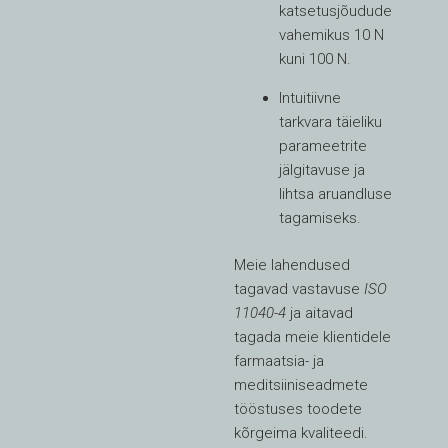
katsetusjõudude
vahemikus 10 N
kuni 100 N.
Intuitiivne
tarkvara täieliku
parameetrite
jälgitavuse ja
lihtsa aruandluse
tagamiseks.
Meie lahendused
tagavad vastavuse
ISO
11040-4
ja aitavad
tagada meie klientidele
farmaatsia- ja
meditsiiniseadmete
tööstuses toodete
kõrgeima kvaliteedi.