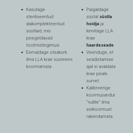
Kasutage
Paigaldage
steriliseeritud
süstal
süstla
alakomplekteeritud
hoidja
ja
süstlaid, mis
kinnitage LLA
peegeldavad
krae
tootmistingimusi.
haardeseade
.
Eemaldage otsakork
Veenduge, et
ilma LLA krae süsteemi
seadistamise
koormamata.
ajal ei avaldata
krae peale
survet.
Kalibreerige
koormusandur
"nullile" ilma
eelkoormust
rakendamata.