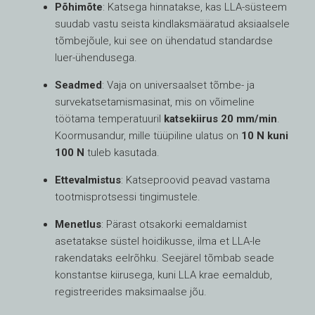
Põhimõte
: Katsega hinnatakse, kas LLA-süsteem
suudab vastu seista kindlaksmääratud aksiaalsele
tõmbejõule, kui see on ühendatud standardse
luer-ühendusega.
Seadmed
: Vaja on universaalset tõmbe- ja
survekatsetamismasinat, mis on võimeline
töötama temperatuuril
katsekiirus 20 mm/min
.
Koormusandur, mille tüüpiline ulatus on
10 N kuni
100 N
tuleb kasutada.
Ettevalmistus
: Katseproovid peavad vastama
tootmisprotsessi tingimustele.
Menetlus
: Pärast otsakorki eemaldamist
asetatakse süstel hoidikusse, ilma et LLA-le
rakendataks eelrõhku. Seejärel tõmbab seade
konstantse kiirusega, kuni LLA krae eemaldub,
registreerides maksimaalse jõu.