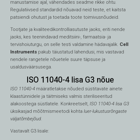
manustamise ajal, vähendades seadme rikke ohtu.
Regulatiivsed standardid nõuavad neid teste, et kaitsta
patsiendi ohutust ja toetada toote toimivusnõudeid.
Tootjate ja kvaliteedikontrolliasutuste jaoks, eriti nende
jaoks, kes teenindavad meditsiini-, farmaatsia- ja
tervishoiuturgu, on selle testi valdamine hädavajalik.
Cell
Instruments
pakub täiustatud lahendusi, mis vastavad
nendele rangetele nõuetele suure täpsuse ja
usaldusväärsusega.
ISO 11040-4 lisa G3 nõue
ISO 11040-4
määratletakse nõuded süstitavate ainete
klaastünnidele ja täitmiseks valmis steriliseeritud
alakoostega süstlatele. Konkreetselt,
ISO 11040-4 lisa G3
üksikasjad mõõtmismeetodi kohta
luer-lukustusrõngaste
väljatõmbejõud
.
Vastavalt G3 lisale: