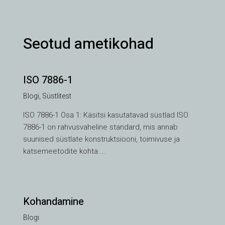
Seotud ametikohad
ISO 7886-1
Blogi
,
Süstlitest
ISO 7886-1 Osa 1: Käsitsi kasutatavad süstlad ISO
7886-1 on rahvusvaheline standard, mis annab
suunised süstlate konstruktsiooni, toimivuse ja
katsemeetodite kohta....
Kohandamine
VI
Blogi