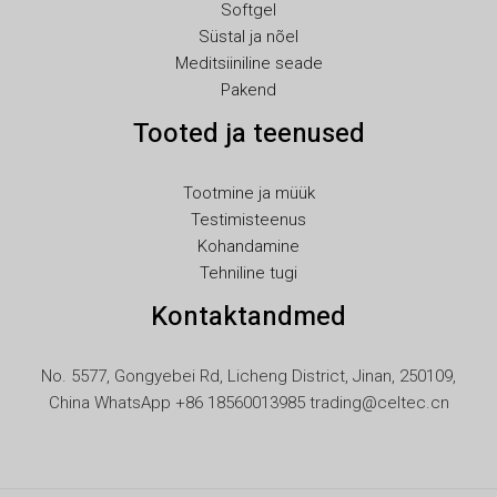
Softgel
LT
Süstal ja nõel
KO
Meditsiiniline seade
Pakend
JA
Tooted ja teenused
IT
ID
Tootmine ja müük
HU
Testimisteenus
FR
Kohandamine
Tehniline tugi
FI
Kontaktandmed
ES
EL
No. 5577, Gongyebei Rd, Licheng District, Jinan, 250109,
DE
China WhatsApp +86 18560013985 trading@celtec.cn
DA
CS
BG