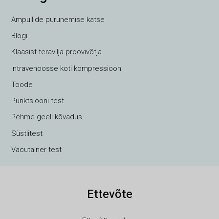
Ampullide purunemise katse
Blogi
Klaasist teravilja proovivõtja
VI
Intravenoosse koti kompressioon
TH
Toode
HE
Punktsiooni test
UK
Pehme geeli kõvadus
TR
Süstlitest
SV
Vacutainer test
SL
SK
Ettevõte
RU
RO