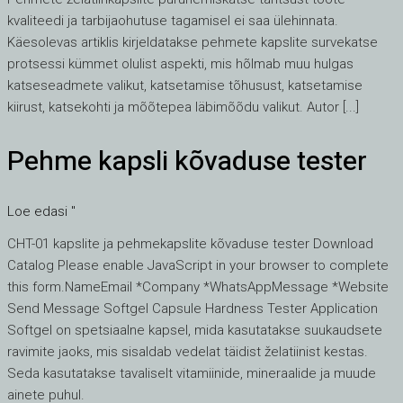
kvaliteedi ja tarbijaohutuse tagamisel ei saa ülehinnata.
Käesolevas artiklis kirjeldatakse pehmete kapslite survekatse
protsessi kümmet olulist aspekti, mis hõlmab muu hulgas
katseseadmete valikut, katsetamise tõhusust, katsetamise
kiirust, katsekohti ja mõõtepea läbimõõdu valikut. Autor [...]
Pehme kapsli kõvaduse tester
Pehme
kapsli
kõvaduse
Loe edasi "
tester
CHT-01 kapslite ja pehmekapslite kõvaduse tester Download
Catalog Please enable JavaScript in your browser to complete
this form.NameEmail *Company *WhatsAppMessage *Website
Send Message Softgel Capsule Hardness Tester Application
Softgel on spetsiaalne kapsel, mida kasutatakse suukaudsete
ravimite jaoks, mis sisaldab vedelat täidist želatiinist kestas.
Seda kasutatakse tavaliselt vitamiinide, mineraalide ja muude
ainete puhul.