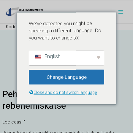
Skip
Pea
to
content
We've detected you might be
Kodu
Toode
Pehme geeli kõvadus
speaking a different language. Do
you want to change to:
Pehme Geeli
English
Kõvadus
Change Language
Pehmete želatiinkapslite
Pehmete
Close and do not switch language
želatiinkapslite
rebenemiskatse
rebenemiskatse
Loe edasi "
Pehmete želatiinkapslite purunemiskatse tähtsust toote