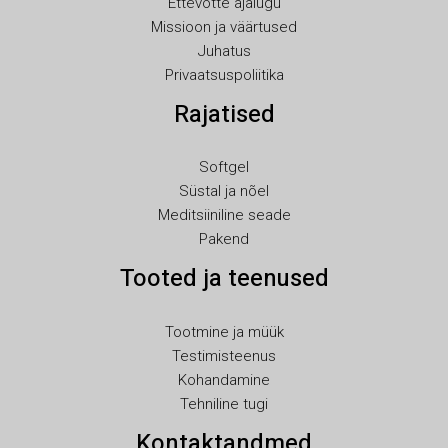
Ettevõtte ajalugu
PT
Missioon ja väärtused
PL
Juhatus
Privaatsuspoliitika
NL
Rajatised
NB
LV
Softgel
LT
Süstal ja nõel
KO
Meditsiiniline seade
Pakend
JA
Tooted ja teenused
IT
ID
Tootmine ja müük
HU
Testimisteenus
FR
Kohandamine
Tehniline tugi
FI
Kontaktandmed
ES