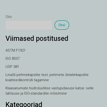
Otsi
Otsi
Viimased postitused
ASTM F1921
ISO 8537
USP 381
Linaõli pehmekapslite test: pehmete želatiinkapslite
kvaliteedikontrolli tagamine
Klaasanumate hüdrolüütilise vastupidavuse katse: selle
tähtsuse ja ISO-standardite mõistmine
Kategooriad