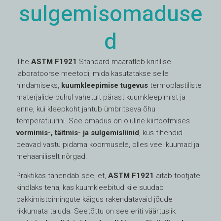
sulgemisomaduse
d
The
ASTM F1921
Standard määratleb kriitilise
laboratoorse meetodi, mida kasutatakse selle
hindamiseks,
kuumkleepimise tugevus
termoplastiliste
materjalide puhul vahetult pärast kuumkleepimist ja
enne, kui kleepkoht jahtub ümbritseva õhu
temperatuurini. See omadus on oluline kiirtootmises
vormimis-, täitmis- ja sulgemisliinid
, kus tihendid
peavad vastu pidama koormusele, olles veel kuumad ja
mehaaniliselt nõrgad.
Praktikas tähendab see, et,
ASTM F1921
aitab tootjatel
kindlaks teha, kas kuumkleebitud kile suudab
pakkimistoimingute käigus rakendatavaid jõude
rikkumata taluda. Seetõttu on see eriti väärtuslik