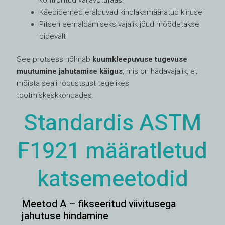
Käepidemed eralduvad kindlaksmääratud kiirusel
Pitseri eemaldamiseks vajalik jõud mõõdetakse
pidevalt
See protsess hõlmab
kuumkleepuvuse tugevuse
muutumine jahutamise käigus
, mis on hädavajalik, et
mõista seali robustsust tegelikes
tootmiskeskkondades.
Standardis ASTM
F1921 määratletud
katsemeetodid
Meetod A – fikseeritud viivitusega
jahutuse hindamine