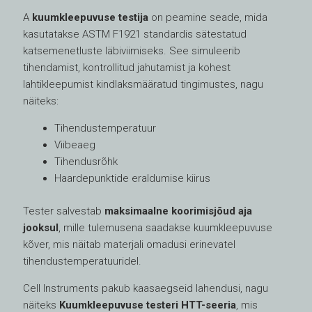
A
kuumkleepuvuse testija
on peamine seade, mida
kasutatakse ASTM F1921 standardis sätestatud
katsemenetluste läbiviimiseks. See simuleerib
tihendamist, kontrollitud jahutamist ja kohest
lahtikleepumist kindlaksmääratud tingimustes, nagu
näiteks:
Tihendustemperatuur
Viibeaeg
Tihendusrõhk
Haardepunktide eraldumise kiirus
Tester salvestab
maksimaalne koorimisjõud aja
jooksul
, mille tulemusena saadakse kuumkleepuvuse
kõver, mis näitab materjali omadusi erinevatel
tihendustemperatuuridel.
Cell Instruments pakub kaasaegseid lahendusi, nagu
näiteks
Kuumkleepuvuse testeri HTT-seeria
, mis