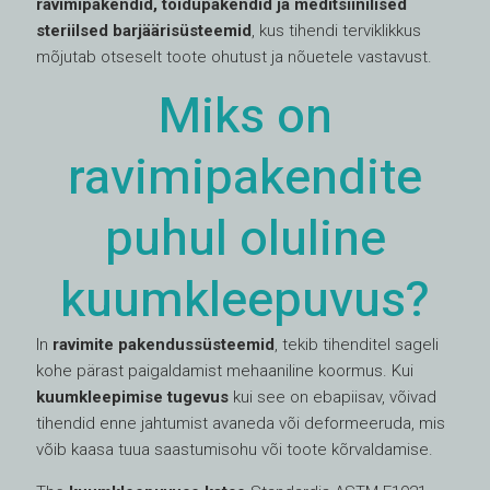
ravimipakendid, toidupakendid ja meditsiinilised
steriilsed barjäärisüsteemid
, kus tihendi terviklikkus
mõjutab otseselt toote ohutust ja nõuetele vastavust.
Miks on
ravimipakendite
puhul oluline
kuumkleepuvus?
In
ravimite pakendussüsteemid
, tekib tihenditel sageli
kohe pärast paigaldamist mehaaniline koormus. Kui
kuumkleepimise tugevus
kui see on ebapiisav, võivad
tihendid enne jahtumist avaneda või deformeeruda, mis
võib kaasa tuua saastumisohu või toote kõrvaldamise.