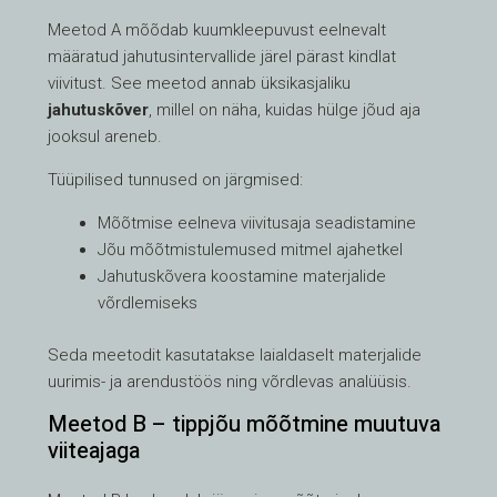
Meetod A mõõdab kuumkleepuvust eelnevalt
määratud jahutusintervallide järel pärast kindlat
viivitust. See meetod annab üksikasjaliku
jahutuskõver
, millel on näha, kuidas hülge jõud aja
jooksul areneb.
Tüüpilised tunnused on järgmised:
Mõõtmise eelneva viivitusaja seadistamine
Jõu mõõtmistulemused mitmel ajahetkel
Jahutuskõvera koostamine materjalide
võrdlemiseks
Seda meetodit kasutatakse laialdaselt materjalide
uurimis- ja arendustöös ning võrdlevas analüüsis.
Meetod B – tippjõu mõõtmine muutuva
viiteajaga