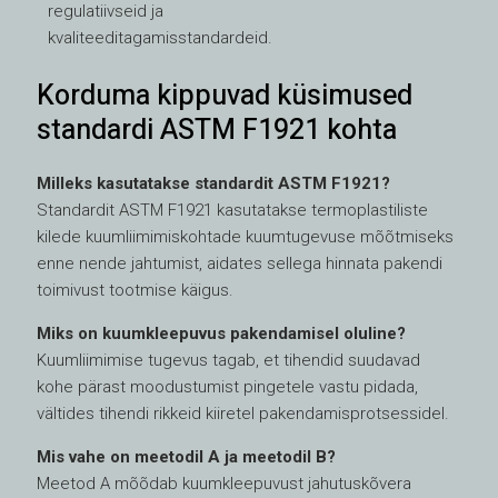
regulatiivseid ja
kvaliteeditagamisstandardeid.
Korduma kippuvad küsimused
standardi ASTM F1921 kohta
Milleks kasutatakse standardit ASTM F1921?
Standardit ASTM F1921 kasutatakse termoplastiliste
kilede kuumliimimiskohtade kuumtugevuse mõõtmiseks
enne nende jahtumist, aidates sellega hinnata pakendi
toimivust tootmise käigus.
Miks on kuumkleepuvus pakendamisel oluline?
Kuumliimimise tugevus tagab, et tihendid suudavad
kohe pärast moodustumist pingetele vastu pidada,
vältides tihendi rikkeid kiiretel pakendamisprotsessidel.
Mis vahe on meetodil A ja meetodil B?
Meetod A mõõdab kuumkleepuvust jahutuskõvera