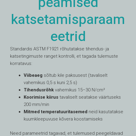
peamised
katsetamisparaam
eetrid
Standardis ASTM F1921 rõhutatakse tihendus- ja
katsetingimuste ranget kontrolli, et tagada tulemuste
korratavus:
Viibeaeg
sõltub kile paksusest (tavaliselt
vahemikus 0,5 s kuni 2,5 s)
Tihendusrõhk
vahemikus 15–30 N/cm²
Koorimise kiirus
tavaliselt seatakse väärtuseks
200 mm/min
Mitmed temperatuuritasemed
neid kasutatakse
kuumkleepuvuse kõvera koostamiseks
Need parameetrid tagavad, et tulemused peegeldavad