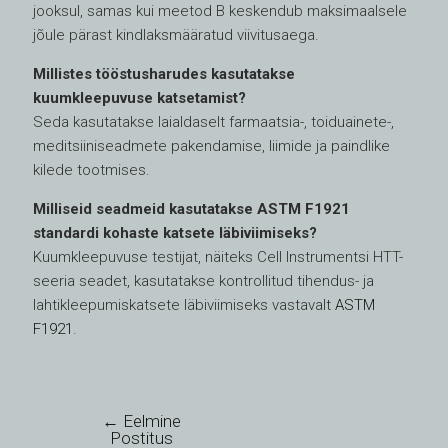
jooksul, samas kui meetod B keskendub maksimaalsele
jõule pärast kindlaksmääratud viivitusaega.
Millistes tööstusharudes kasutatakse
kuumkleepuvuse katsetamist?
Seda kasutatakse laialdaselt farmaatsia-, toiduainete-,
meditsiiniseadmete pakendamise, liimide ja paindlike
kilede tootmises.
Milliseid seadmeid kasutatakse ASTM F1921
standardi kohaste katsete läbiviimiseks?
Kuumkleepuvuse testijat, näiteks Cell Instrumentsi HTT-
seeria seadet, kasutatakse kontrollitud tihendus- ja
lahtikleepumiskatsete läbiviimiseks vastavalt
ASTM
F1921
.
←
Eelmine
Postitus