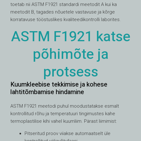
toetab nii ASTM F1921 standardi meetodit A kui ka
meetodit B, tagades nõuetele vastavuse ja kõrge
korratavuse tööstuslikes kvaliteedikontrolli laborites.
ASTM F1921 katse
põhimõte ja
protsess
Kuumkleebise tekkimise ja kohese
lahtitõmbamise hindamine
ASTM F1921 meetodi puhul moodustatakse esmalt
kontrollitud rõhu ja temperatuuri tingimustes kahe
termoplastilise kihi vahel kuumliim. Pärast liimimist:
Pitseritud proov viiakse automaatselt üle
kontrollitud väljavõtufaasi