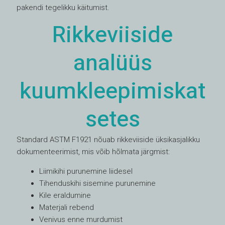
pakendi tegelikku käitumist.
Rikkeviiside
analüüs
kuumkleepimiskat
setes
Standard ASTM F1921 nõuab rikkeviiside üksikasjalikku
dokumenteerimist, mis võib hõlmata järgmist:
Liimikihi purunemine liidesel
Tihenduskihi sisemine purunemine
Kile eraldumine
Materjali rebend
Venivus enne murdumist