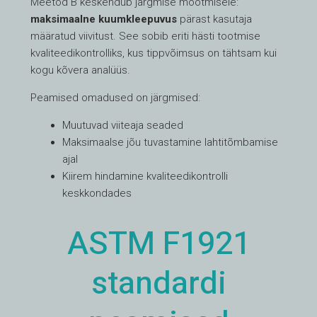
Meetod B keskendub järgmise mõõtmisele:
maksimaalne kuumkleepuvus
pärast kasutaja
määratud viivitust. See sobib eriti hästi tootmise
kvaliteedikontrolliks, kus tippvõimsus on tähtsam kui
kogu kõvera analüüs.
Peamised omadused on järgmised:
Muutuvad viiteaja seaded
Maksimaalse jõu tuvastamine lahtitõmbamise
ajal
Kiirem hindamine kvaliteedikontrolli
keskkondades
ASTM F1921
standardi