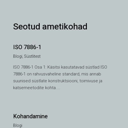
Seotud ametikohad
ISO 7886-1
Blogi
,
Süstlitest
ISO 7886-1 Osa 1: Käsitsi kasutatavad süstlad ISO
7886-1 on rahvusvaheline standard, mis annab
suunised süstlate konstruktsiooni, toimivuse ja
katsemeetodite kohta....
Kohandamine
VI
Blogi