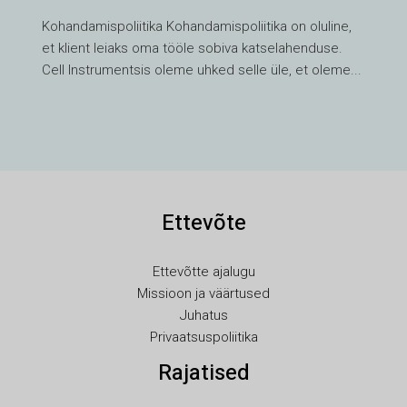
TH
Kohandamispoliitika Kohandamispoliitika on oluline,
HE
et klient leiaks oma tööle sobiva katselahenduse.
UK
Cell Instrumentsis oleme uhked selle üle, et oleme...
TR
SV
SL
SK
Ettevõte
RU
RO
Ettevõtte ajalugu
PT
Missioon ja väärtused
PL
Juhatus
Privaatsuspoliitika
NL
Rajatised
NB
LV