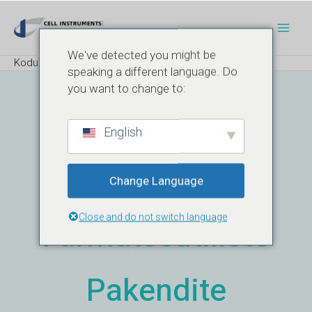
Skip
Post
Pea
to
navigation
content
We've detected you might be
Kodu
Blogi
ASTM F1921
speaking a different language. Do
you want to change to:
ASTM
English
F1921
Change Language
Close and do not switch language
Farmatseutiliste
Pakendite