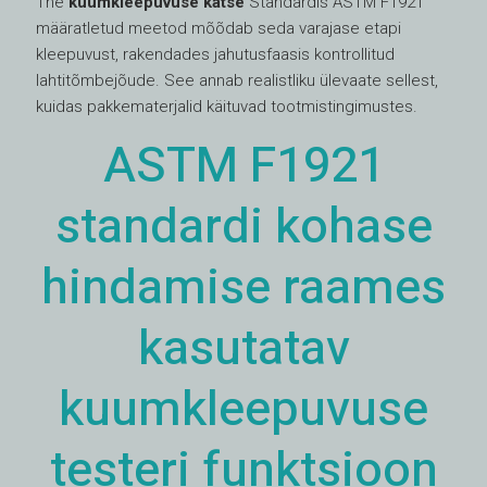
The
kuumkleepuvuse katse
Standardis ASTM F1921
määratletud meetod mõõdab seda varajase etapi
kleepuvust, rakendades jahutusfaasis kontrollitud
lahtitõmbejõude. See annab realistliku ülevaate sellest,
kuidas pakkematerjalid käituvad tootmistingimustes.
ASTM F1921
standardi kohase
hindamise raames
kasutatav
kuumkleepuvuse
testeri funktsioon