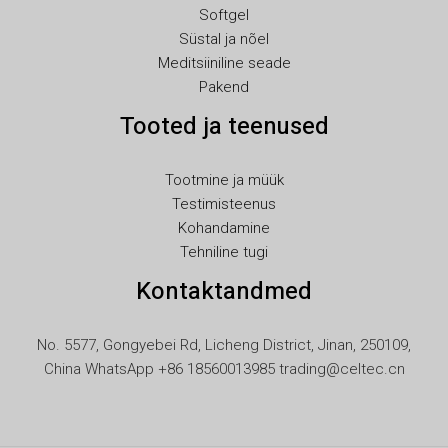
Softgel
LT
Süstal ja nõel
KO
Meditsiiniline seade
Pakend
JA
Tooted ja teenused
IT
ID
Tootmine ja müük
HU
Testimisteenus
FR
Kohandamine
Tehniline tugi
FI
Kontaktandmed
ES
EL
No. 5577, Gongyebei Rd, Licheng District, Jinan, 250109,
DE
China WhatsApp +86 18560013985 trading@celtec.cn
DA
CS