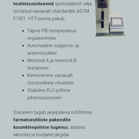
testimissüsteemid
spetsiaalselt välja
töötatud vastavalt standardile ASTM
F1921. HTT-seeria pakub:
Täpne PID-temperatuuri
reguleerimine
Automaatne sulgemis- ja
avamistsükkel
Meetodi A ja meetodi B
toetamine
Kiirtestimine vastavalt
tööstuslikele nõuetele
Stabiilne PLC-põhine
juhtimissüsteem
Süsteem tagab järjepideva mõõtmise
farmatseutiliste pakendite
kuumkleepimise tugevus
, aidates
laboritel ja tootjatel järgida