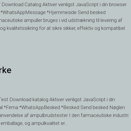
Download Catalog Aktiver venligst JavaScript i din browser
irma *WhatsAppMessage *Hjemmeside Send besked
maceutiske ampuller bruges i vid udstrækning til levering af
og kvalitetssikring for at sikre sikker, effektiv og kompatibel
rke
st Download katalog Aktiver venligst JavaScript i din
mail *Firma *WhatsAppBesked *Besked Send besked Nøglen
og anvendelse af ampulbrudstester I den farmaceutiske industri
 emballage, og ampulkvalitet er...