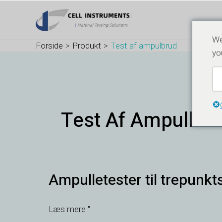
Gå
til
indholdet
We
Forside
Produkt
Test af ampulbrud
yo
Test Af Ampulbru
Ampulletester
Ampulletester til trepunkt
til
trepunktsbøjning
-
Læs mere "
ISO