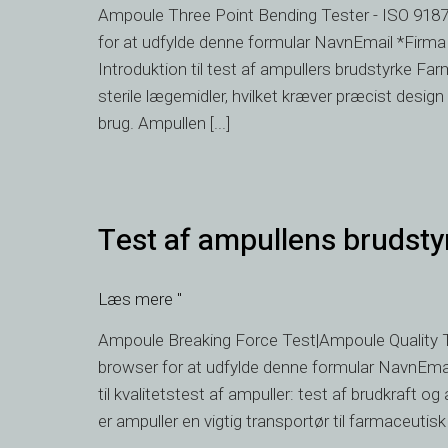
Ampoule Three Point Bending Tester - ISO 9187 
9187
for at udfylde denne formular NavnEmail *F
Introduktion til test af ampullers brudstyrke Far
sterile lægemidler, hvilket kræver præcist design 
brug. Ampullen [...]
Test
Test af ampullens brudsty
af
ampullens
brudstyrke
Læs mere "
Ampoule Breaking Force Test|Ampoule Quality Te
browser for at udfylde denne formular NavnE
til kvalitetstest af ampuller: test af brudkraft 
er ampuller en vigtig transportør til farmaceutisk