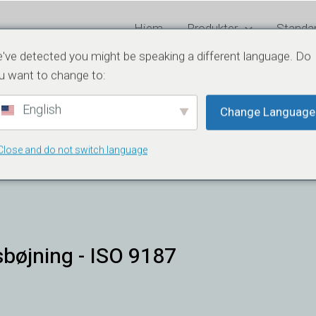
Hjem
Produkter
Standa
've detected you might be speaking a different language. Do
u want to change to:
English
Change Language
Close and do not switch language
d
sbøjning - ISO 9187