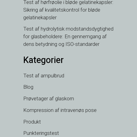
Test af hørfrøolie i bløde gelatinekapsler:
Sikring af kvalitetskontrol for bløde
gelatinekapsler
Test af hydrolytisk modstandsdygtighed
for glasbeholdere: En gennemgang af
dens betydning og ISO-standarder
Kategorier
Test af ampulbrud
VI
TH
Blog
HE
Prøvetager af glaskorn
UK
Kompression af intravenøs pose
TR
Produkt
SV
Punkteringstest
SL