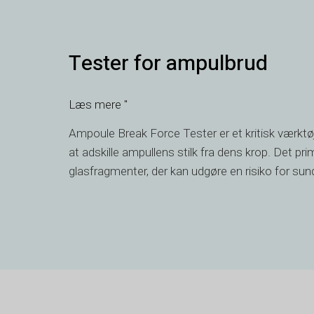
Tester
Tester for ampulbrud
for
ampulbrud
Læs mere "
Ampoule Break Force Tester er et kritisk værktøj, 
at adskille ampullens stilk fra dens krop. Det pr
glasfragmenter, der kan udgøre en risiko for su