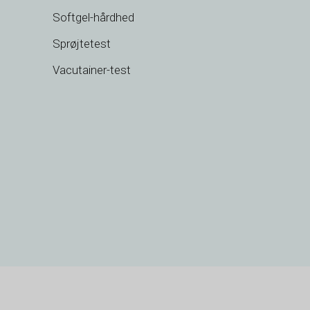
Softgel-hårdhed
SK
Sprøjtetest
RU
RO
Vacutainer-test
PT
PL
NL
NB
LV
LT
KO
JA
IT
ID