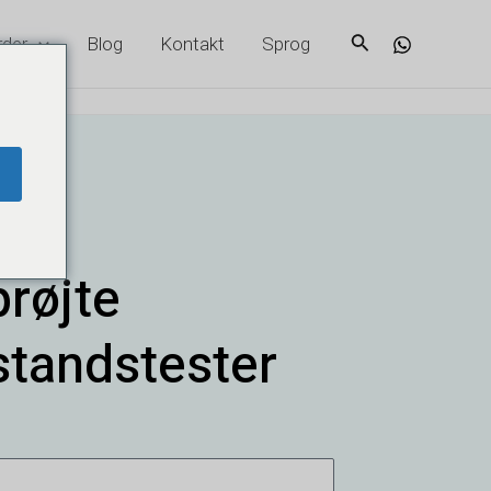
Søg
rder
Blog
Kontakt
Sprog
røjte
tandstester