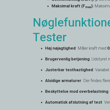
Maksimal kraft (F
):
Maksimal
max
Nøglefunktione
Tester
Høj nøjagtighed
: Måler kraft med
0
Brugervenlig betjening
: Udstyret
Justerbar testhastighed
: Variabe
Alsidige armaturer
: Der findes fler
Beskyttelse mod overbelastning
Automatisk afslutning af test
: Ve