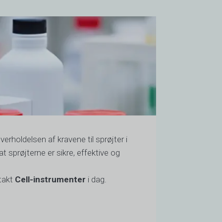
overholdelsen af kravene til sprøjter i
VI
t sprøjterne er sikre, effektive og
TH
HE
takt
Cell-instrumenter
i dag.
UK
TR