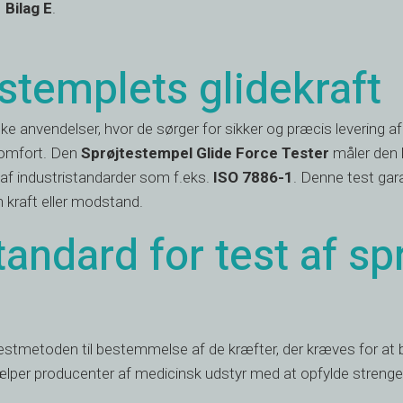
1
Bilag E
.
estemplets glidekraft
nske anvendelser, hvor de sørger for sikker og præcis levering 
komfort. Den
Sprøjtestempel Glide Force Tester
måler den 
e af industristandarder som f.eks.
ISO 7886-1
. Denne test gara
n kraft eller modstand.
andard for test af sp
estmetoden til bestemmelse af de kræfter, der kræves for at b
lper producenter af medicinsk udstyr med at opfylde strenge kr