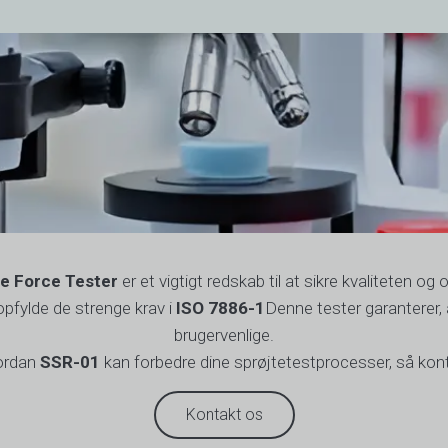
e Force Tester
er et vigtigt redskab til at sikre kvaliteten og 
opfylde de strenge krav i
ISO 7886-1
Denne tester garanterer, a
brugervenlige.
vordan
SSR-01
kan forbedre dine sprøjtetestprocesser, så kon
Kontakt os