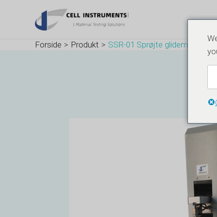
Gå
Navigation
til
efter
indholdet
indlæg
We
Forside
Produkt
SSR-01 Sprøjte glidemodstand
yo