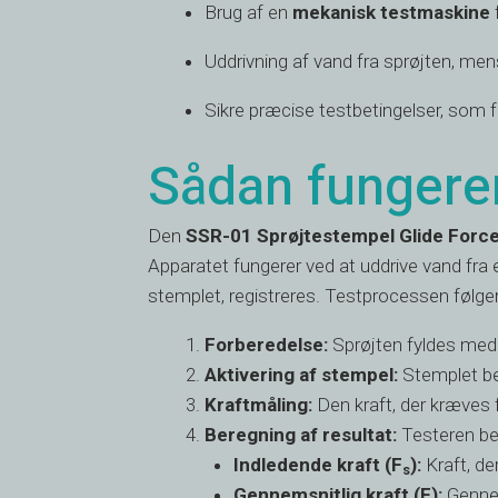
Brug af en
mekanisk testmaskine
f
Uddrivning af vand fra sprøjten, mens
Sikre præcise testbetingelser, som f
Sådan fungerer
Den
SSR-01 Sprøjtestempel Glide Force
Apparatet fungerer ved at uddrive vand fra
stemplet, registreres. Testprocessen følger 
Forberedelse:
Sprøjten fyldes med 
Aktivering af stempel:
Stemplet b
Kraftmåling:
Den kraft, der kræves 
Beregning af resultat:
Testeren ber
Indledende kraft (F
):
Kraft, de
s
Gennemsnitlig kraft (F):
Gennem