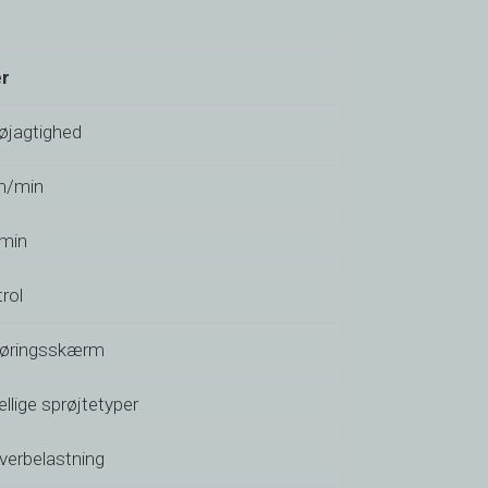
er
øjagtighed
mm/min
min
rol
øringsskærm
ellige sprøjtetyper
verbelastning