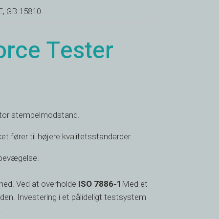
 E, GB 15810
orce Tester
 stor stempelmodstand.
t fører til højere kvalitetsstandarder.
lbevægelse.
rhed. Ved at overholde
ISO 7886-1
Med et
en. Investering i et pålideligt testsystem
.