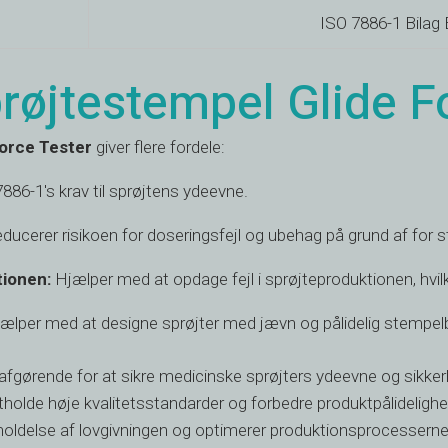
ISO 7886-1 Bilag
røjtestempel Glide F
orce Tester
giver flere fordele:
886-1's krav til sprøjtens ydeevne.
ducerer risikoen for doseringsfejl og ubehag på grund af for
tionen:
Hjælper med at opdage fejl i sprøjteproduktionen, hvilke
ælper med at designe sprøjter med jævn og pålidelig stempe
afgørende for at sikre medicinske sprøjters ydeevne og sikke
holde høje kvalitetsstandarder og forbedre produktpålidelighed
holdelse af lovgivningen og optimerer produktionsprocesserne