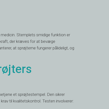
af medicin. Stemplets smidige funktion er
kraft, der kræves for at bevæge
nterer, at sprøjterne fungerer pålideligt, og
røjters
etjene et sprøjtestempel. Den sikrer
av til kvalitetskontrol. Testen involverer: