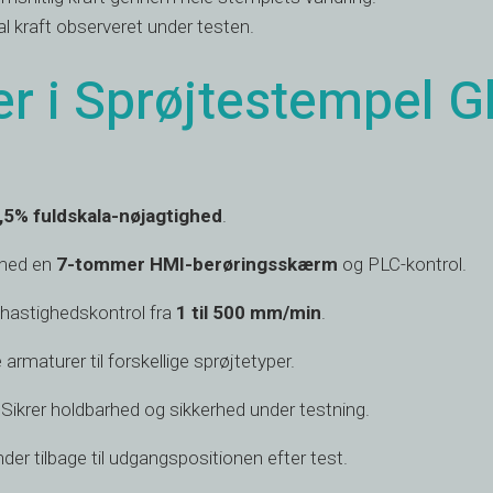
 kraft observeret under testen.
r i Sprøjtestempel G
,5% fuldskala-nøjagtighed
.
 med en
7-tommer HMI-berøringsskærm
og PLC-kontrol.
l hastighedskontrol fra
1 til 500 mm/min
.
e armaturer til forskellige sprøjtetyper.
: Sikrer holdbarhed og sikkerhed under testning.
nder tilbage til udgangspositionen efter test.