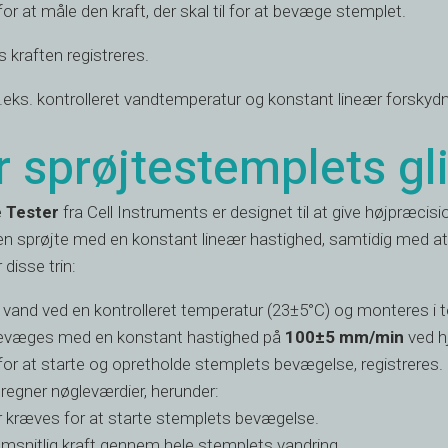
or at måle den kraft, der skal til for at bevæge stemplet.
 kraften registreres.
.eks. kontrolleret vandtemperatur og konstant lineær forskydn
 sprøjtestemplets gli
 Tester
fra Cell Instruments er designet til at give højpræcis
 en sprøjte med en konstant lineær hastighed, samtidig med at
disse trin:
vand ved en kontrolleret temperatur (23±5°C) og monteres i 
evæges med en konstant hastighed på
100±5 mm/min
ved h
for at starte og opretholde stemplets bevægelse, registreres.
egner nøgleværdier, herunder:
r kræves for at starte stemplets bevægelse.
snitlig kraft gennem hele stemplets vandring.