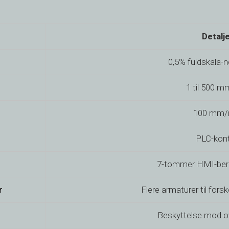
Detalj
0,5% fuldskala-n
1 til 500 
100 mm/
PLC-kont
7-tommer HMI-ber
r
Flere armaturer til forsk
Beskyttelse mod o