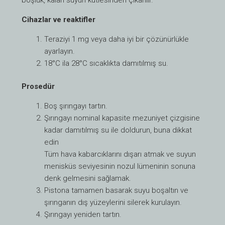
Cihazlar ve reaktifler
Teraziyi 1 mg veya daha iyi bir çözünürlükle
ayarlayın.
18°C ila 28°C sıcaklıkta damıtılmış su.
Prosedür
Boş şırıngayı tartın.
Şırıngayı nominal kapasite mezuniyet çizgisine
kadar damıtılmış su ile doldurun, buna dikkat
edin
Tüm hava kabarcıklarını dışarı atmak ve suyun
menisküs seviyesinin nozul lümeninin sonuna
denk gelmesini sağlamak.
Pistona tamamen basarak suyu boşaltın ve
şırınganın dış yüzeylerini silerek kurulayın.
Şırıngayı yeniden tartın.