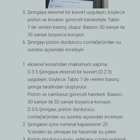
Şırıngaya eksenel bir kuvvet uygulayın, böylece
piston ve kovanın göreceli hareketiyle Tablo
1'de verilen basınç oluşur. Basıncı 30 saniye ila
35 saniye boyunca koruyun.
Şırıngayı piston durdurucu conta(lar)ından su
sızıntısı açısından inceleyin.
eksenel konumdan maksimum sapma.
D.3.5 Şırıngaya eksenel bir kuvvet (D.2.3)
uygulayın, böylece Tablo 1'de verilen basınç
şırınga tarafından oluşturulur.
Piston ve namlunun göreceli hareketi. Basıncı
30 saniye ila 35 saniye boyunca koruyun.
D.3.6 Şırıngayı, piston durdurucu
conta(lar)ından su sızıntısı açısından inceleyin.
Şırınganın içine nominal kapasitenin 25
%'sinden az olmayan bir hacimde su çekin.
Piston durdurucusunu, referans çizgisi nominal