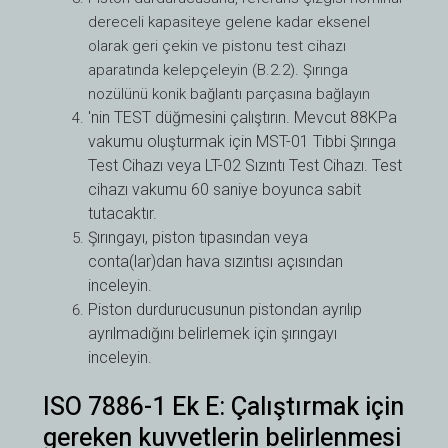
dereceli kapasiteye gelene kadar eksenel
olarak geri çekin ve pistonu test cihazı
aparatında kelepçeleyin (B.2.2). Şırınga
nozülünü konik bağlantı parçasına bağlayın
'nin TEST düğmesini çalıştırın.
Mevcut 88KPa
vakumu oluşturmak için MST-01 Tıbbi Şırınga
Test Cihazı veya LT-02 Sızıntı Test Cihazı. Test
cihazı vakumu 60 saniye boyunca sabit
tutacaktır.
Şırıngayı, piston tıpasından veya
conta(lar)dan hava sızıntısı açısından
inceleyin.
Piston durdurucusunun pistondan ayrılıp
ayrılmadığını belirlemek için şırıngayı
inceleyin.
ISO 7886-1 Ek E: Çalıştırmak için
gereken kuvvetlerin belirlenmesi