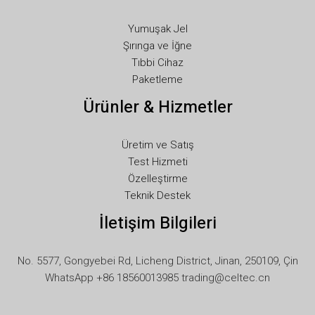
LT
Yumuşak Jel
KO
Şırınga ve İğne
JA
Tıbbi Cihaz
Paketleme
IT
Ürünler & Hizmetler
ID
HU
Üretim ve Satış
FR
Test Hizmeti
FI
Özelleştirme
Teknik Destek
ET
İletişim Bilgileri
ES
EL
No. 5577, Gongyebei Rd, Licheng District, Jinan, 250109, Çin
DE
WhatsApp +86 18560013985 trading@celtec.cn
DA
CS