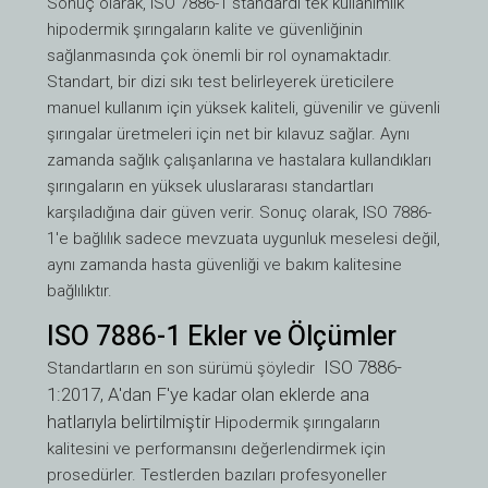
Sonuç olarak, ISO 7886-1 standardı tek kullanımlık
hipodermik şırıngaların kalite ve güvenliğinin
sağlanmasında çok önemli bir rol oynamaktadır.
Standart, bir dizi sıkı test belirleyerek üreticilere
manuel kullanım için yüksek kaliteli, güvenilir ve güvenli
şırıngalar üretmeleri için net bir kılavuz sağlar. Aynı
zamanda sağlık çalışanlarına ve hastalara kullandıkları
şırıngaların en yüksek uluslararası standartları
karşıladığına dair güven verir. Sonuç olarak, ISO 7886-
1'e bağlılık sadece mevzuata uygunluk meselesi değil,
aynı zamanda hasta güvenliği ve bakım kalitesine
bağlılıktır.
ISO 7886-1 Ekler ve Ölçümler
ISO 7886-
Standartların en son sürümü şöyledir
1:2017, A'dan F'ye kadar olan eklerde ana
hatlarıyla belirtilmiştir
Hipodermik şırıngaların
kalitesini ve performansını değerlendirmek için
prosedürler. Testlerden bazıları profesyoneller