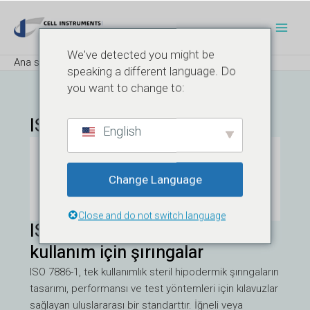
İçeriğe
Navigasyon
Ana
atla
sonrası
Men
We've detected you might be
Ana sayfa
Blog
ISO 7886-1
speaking a different language. Do
you want to change to:
ISO 7886-1
English
Change Language
Close and do not switch language
ISO 7886-1 Bölüm 1: Manuel
kullanım için şırıngalar
ISO 7886-1, tek kullanımlık steril hipodermik şırıngaların
tasarımı, performansı ve test yöntemleri için kılavuzlar
sağlayan uluslararası bir standarttır. İğneli veya