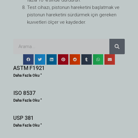
Test cihazı, pistonun hareketini başlatmak ve
pistonun hareketini sürdürmek için gereken
kuvvetleri ölçer ve kaydeder.
A
A
R
r
A
M
a
A
m
ASTM F1921
a
Daha Fazla Oku "
ISO 8537
Daha Fazla Oku "
USP 381
Daha Fazla Oku "