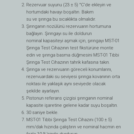
Rezervuar suyunu (23 ± 5) °C'de ekleyin ve
hortumdaki havayı boşaltın. Bakım
su ve şırınga bu sıcaklıkta olmalıdır.
Şırınganın nozülünü rezervuarın hortumuna
bağlayın. Şırıngayı su ile doldurun
nominal kapasiteyi aşmak için, şırıngayı MST-01
Şırınga Test Cihazının test fikstürüne monte
edin ve şırınga basma düğmesini MST-01 Tıbbi
Şırınga Test Cihazının tahrik kafasına takın.
Şırınga ve rezervuarın göreceli konumlarını,
rezervuardaki su seviyesi şırınga kovanının orta
noktası ile yaklaşık aynı seviyede olacak
şekilde ayarlayın.
Pistonun referans çizgisi şırınganın nominal
kapasite işaretine gelene kadar suyu boşaltın.
30 saniye bekle.
MST-01 Tıbbi Şırınga Test Cihazını (100 ± 5)
mm/dak hızında çalıştırın ve nominal hacmin en
fazla 10 %'sinde durdurun.