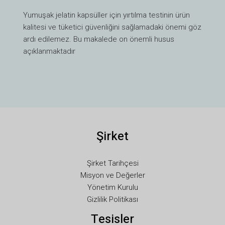
VI
Yumuşak jelatin kapsüller için yırtılma testinin ürün
TH
kalitesi ve tüketici güvenliğini sağlamadaki önemi göz
HE
ardı edilemez. Bu makalede on önemli husus
UK
açıklanmaktadır
SV
SL
SK
RU
Şirket
RO
PT
Şirket Tarihçesi
PL
Misyon ve Değerler
NL
Yönetim Kurulu
Gizlilik Politikası
NB
Tesisler
LV