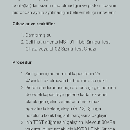
conta(lar)dan sızıntı olup olmadığını ve piston tıpasının
pistondan ayrılıp ayrılmadığını belirlemek için incelenir.
Cihazlar ve reaktifler
Damıtılmış su.
Cell Instruments MST-01 Tıbbi Şırınga Test
Cihazı veya LT-02 Sızıntı Test Cihazı
Prosedür
Şırınganın içine nominal kapasitenin 25
%'sinden az olmayan bir hacimde su çekin.
Piston durdurucusunu, referans çizgisi nominal
dereceli kapasiteye gelene kadar eksenel
olarak geri çekin ve pistonu test cihazı
aparatında kelepçeleyin (B.2.2). Şırınga
nozülünü konik bağlantı parçasına bağlayın
'nin TEST düğmesini çalıştırın.
Mevcut 88KPa
vakumu oluşturmak için MST-01 Tıbbi Şırınga