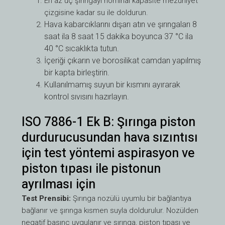
En az üç şırıngayı nominal kapasite mezuniyet
çizgisine kadar su ile doldurun.
Hava kabarcıklarını dışarı atın ve şırıngaları 8
saat ila 8 saat 15 dakika boyunca 37 °C ila
40 °C sıcaklıkta tutun.
İçeriği çıkarın ve borosilikat camdan yapılmış
bir kapta birleştirin.
Kullanılmamış suyun bir kısmını ayırarak
kontrol sıvısını hazırlayın.
ISO 7886-1 Ek B: Şırınga piston
durdurucusundan hava sızıntısı
için test yöntemi aspirasyon ve
piston tıpası ile pistonun
ayrılması için
Test Prensibi:
Şırınga nozülü uyumlu bir bağlantıya
bağlanır ve şırınga kısmen suyla doldurulur. Nozülden
negatif basınç uygulanır ve şırınga, piston tıpası ve