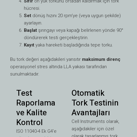
Sıfır
ön yük torkunu ortadan kaldırmak için tork
hücresi.
Set
dönüş hızını 20 rpm'ye (veya uygun şekilde)
ayarlayın.
Başlat
şırıngayı veya kapağı belirlenen yönde 90°
döndürerek testi gerçekleştirin.
Kayıt
yaka hareketi başladığında tepe torku.
Bu tork değeri aşağıdakileri yansıtır
maksimum direnç
operasyonel stres altında LLA yakası tarafından
sunulmaktadır.
Test
Otomatik
Raporlama
Tork Testinin
ve Kalite
Avantajları
Kontrol
Cell Instruments olarak,
aşağıdakiler için özel
ISO 11040-4 Ek G4'e
olarak tasarlanmış tork