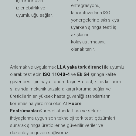
için kritik olan
entegrasyonu,
izlenebilirlik ve
laboratuvarların ISO
uyumluluğu sağlar.
yönergelerine sıkı sıkıya
uyarken şırınga testi iş
akışlarını
kolaylaştırmasına
olanak tanır.
Anlamak ve uygulamak
LLA yaka tork direnci
ile uyumlu
olarak test edin
ISO 11040-4
ve
Ek G4
şırınga kalite
güvencesi için hayati önem taşır. Bu test, klinik kullanım
sırasında mekanik arızalara karşı koruma sağlar ve
üreticilerin en yüksek hasta güvenliği standartlarını
korumasına yardımcı olur. At
Hücre
Enstrümanları
Küresel standartlara ve sektör
ihtiyaçlarına uygun son teknoloji tork testi çözümleri
sunarak şırınga üreticilerine güvenilir veriler ve
düzenleyici güven sağlıyoruz.