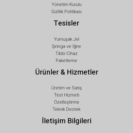
NL
Yönetim Kurulu
Gizlilik Politikası
NB
Tesisler
LV
LT
Yumuşak Jel
KO
Şırınga ve İğne
JA
Tıbbi Cihaz
Paketleme
IT
Ürünler & Hizmetler
ID
HU
Üretim ve Satış
FR
Test Hizmeti
FI
Özelleştirme
Teknik Destek
ET
İletişim Bilgileri
ES
EL