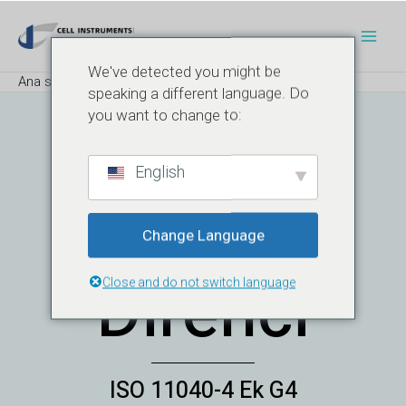
İçeriğe
Navigasyon
Ana
atla
sonrası
Men
We've detected you might be
Ana sayfa
Blog
LLA Yaka Tork Direnci
speaking a different language. Do
you want to change to:
LLA Yaka
English
Tork
Change Language
Direnci
Close and do not switch language
ISO 11040-4 Ek G4