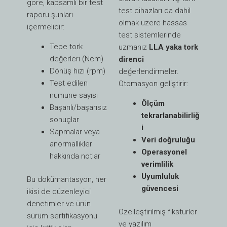
göre, kapsamlı bir test
test cihazları da dahil
raporu şunları
olmak üzere hassas
içermelidir:
test sistemlerinde
Tepe tork
uzmanız
LLA yaka tork
değerleri (Ncm)
direnci
Dönüş hızı (rpm)
değerlendirmeler.
Test edilen
Otomasyon geliştirir:
numune sayısı
Ölçüm
Başarılı/başarısız
tekrarlanabilirliğ
sonuçlar
i
Sapmalar veya
Veri doğruluğu
anormallikler
Operasyonel
hakkında notlar
verimlilik
Uyumluluk
Bu dokümantasyon, her
güvencesi
ikisi de düzenleyici
denetimler ve ürün
Özelleştirilmiş fikstürler
sürüm sertifikasyonu
ve yazılım