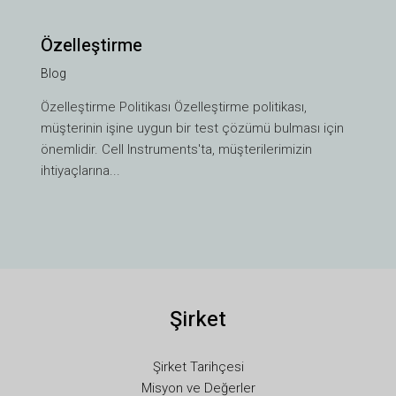
Özelleştirme
Blog
VI
Özelleştirme Politikası Özelleştirme politikası,
TH
müşterinin işine uygun bir test çözümü bulması için
HE
önemlidir. Cell Instruments'ta, müşterilerimizin
UK
ihtiyaçlarına...
SV
SL
SK
RU
Şirket
RO
PT
Şirket Tarihçesi
PL
Misyon ve Değerler