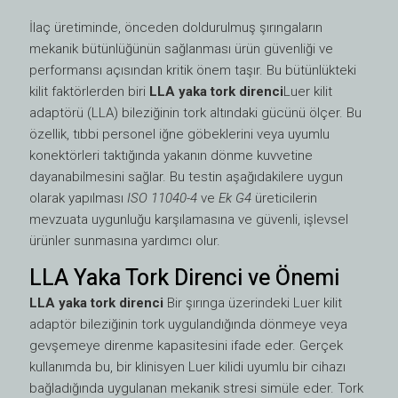
İlaç üretiminde, önceden doldurulmuş şırıngaların
mekanik bütünlüğünün sağlanması ürün güvenliği ve
performansı açısından kritik önem taşır. Bu bütünlükteki
kilit faktörlerden biri
LLA yaka tork direnci
Luer kilit
adaptörü (LLA) bileziğinin tork altındaki gücünü ölçer. Bu
özellik, tıbbi personel iğne göbeklerini veya uyumlu
konektörleri taktığında yakanın dönme kuvvetine
dayanabilmesini sağlar. Bu testin aşağıdakilere uygun
olarak yapılması
ISO 11040-4
ve
Ek G4
üreticilerin
mevzuata uygunluğu karşılamasına ve güvenli, işlevsel
ürünler sunmasına yardımcı olur.
LLA Yaka Tork Direnci ve Önemi
LLA yaka tork direnci
Bir şırınga üzerindeki Luer kilit
adaptör bileziğinin tork uygulandığında dönmeye veya
gevşemeye direnme kapasitesini ifade eder. Gerçek
kullanımda bu, bir klinisyen Luer kilidi uyumlu bir cihazı
bağladığında uygulanan mekanik stresi simüle eder. Tork