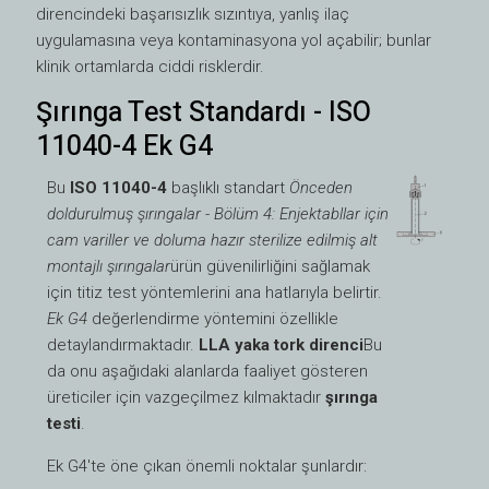
direncindeki başarısızlık sızıntıya, yanlış ilaç
uygulamasına veya kontaminasyona yol açabilir; bunlar
klinik ortamlarda ciddi risklerdir.
Şırınga Test Standardı - ISO
11040-4 Ek G4
Bu
ISO 11040-4
başlıklı standart
Önceden
doldurulmuş şırıngalar - Bölüm 4: Enjektabllar için
cam variller ve doluma hazır sterilize edilmiş alt
montajlı şırıngalar
ürün güvenilirliğini sağlamak
için titiz test yöntemlerini ana hatlarıyla belirtir.
Ek G4
değerlendirme yöntemini özellikle
detaylandırmaktadır.
LLA yaka tork direnci
Bu
da onu aşağıdaki alanlarda faaliyet gösteren
üreticiler için vazgeçilmez kılmaktadır
şırınga
testi
.
Ek G4'te öne çıkan önemli noktalar şunlardır: