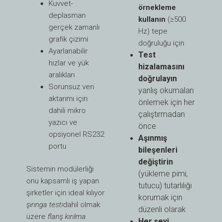
Kuvvet-
örnekleme
deplasman
kullanın
(≥500
gerçek zamanlı
Hz) tepe
grafik çizimi
doğruluğu için
Ayarlanabilir
Test
hızlar ve yük
hizalamasını
aralıkları
doğrulayın
Sorunsuz veri
yanlış okumaları
aktarımı için
önlemek için her
dahili mikro
çalıştırmadan
yazıcı ve
önce
opsiyonel RS232
Aşınmış
portu
bileşenleri
değiştirin
Sistemin modülerliği
(yükleme pimi,
onu kapsamlı iş yapan
tutucu) tutarlılığı
şirketler için ideal kılıyor
korumak için
şırınga testi
dahil olmak
düzenli olarak
üzere
flanş kırılma
Her şeyi