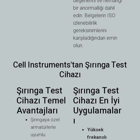
değerlerini ve herhangi
bir anormalliği dahil
edin. Belgelerin ISO
izlenebilirlik
gereksinimlerini
karşıladığından emin
olun.
Cell Instruments'tan Şırınga Test
Cihazı
Şırınga Test
Şırınga Test
Cihazı Temel
Cihazı En İyi
Avantajları
Uygulamalar
ı
Şırıngaya özel
armatürlerle
Yüksek
uyumlu
frekanslı