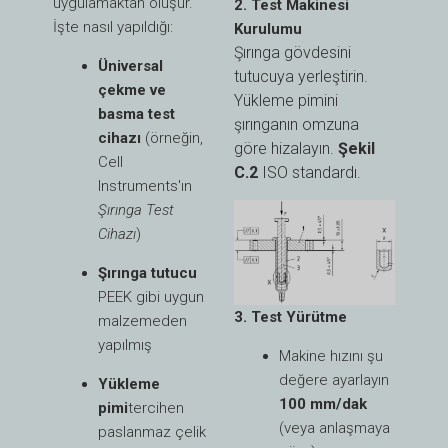
uygulamaktan oluşur.
2. Test Makinesi
İşte nasıl yapıldığı:
Kurulumu
Şırınga gövdesini
Üniversal
tutucuya yerleştirin.
çekme ve
Yükleme pimini
basma test
şırınganın omzuna
cihazı
(örneğin,
göre hizalayın.
Şekil
Cell
C.2
ISO standardı.
Instruments'ın
Şırınga Test
Cihazı
)
Şırınga tutucu
PEEK gibi uygun
3. Test Yürütme
malzemeden
yapılmış
Makine hızını şu
değere ayarlayın
Yükleme
100 mm/dak
pimi
tercihen
(veya anlaşmaya
paslanmaz çelik