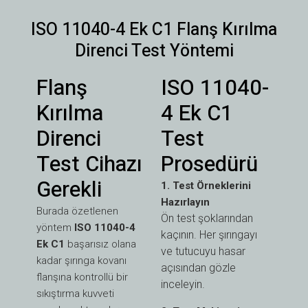
ISO 11040-4 Ek C1 Flanş Kırılma
Direnci Test Yöntemi
Flanş
ISO 11040-
Kırılma
4 Ek C1
Direnci
Test
Test Cihazı
Prosedürü
Gerekli
1. Test Örneklerini
Hazırlayın
Burada özetlenen
Ön test şoklarından
yöntem
ISO 11040-4
kaçının. Her şırıngayı
Ek C1
başarısız olana
ve tutucuyu hasar
kadar şırınga kovanı
açısından gözle
flanşına kontrollü bir
inceleyin.
sıkıştırma kuvveti