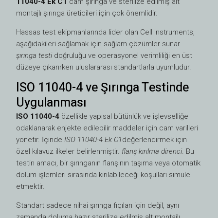
11040-4 Ek C1
cam şırınga ve sterilize edilmiş alt
montajlı şırınga üreticileri için çok önemlidir.
Hassas test ekipmanlarında lider olan Cell Instruments,
aşağıdakileri sağlamak için sağlam çözümler sunar
şırınga testi
doğruluğu ve operasyonel verimliliği en üst
düzeye çıkarırken uluslararası standartlarla uyumludur.
ISO 11040-4 ve Şırınga Testinde
Uygulanması
ISO 11040-4
özellikle yapısal bütünlük ve işlevselliğe
odaklanarak enjekte edilebilir maddeler için cam varilleri
yönetir. İçinde
ISO 11040-4 Ek C1
değerlendirmek için
özel kılavuz ilkeler belirlenmiştir.
flanş kırılma direnci
. Bu
testin amacı, bir şırınganın flanşının taşıma veya otomatik
dolum işlemleri sırasında kırılabileceği koşulları simüle
etmektir.
Standart sadece nihai şırınga fıçıları için değil, aynı
zamanda doluma hazır sterilize edilmiş alt montajlı