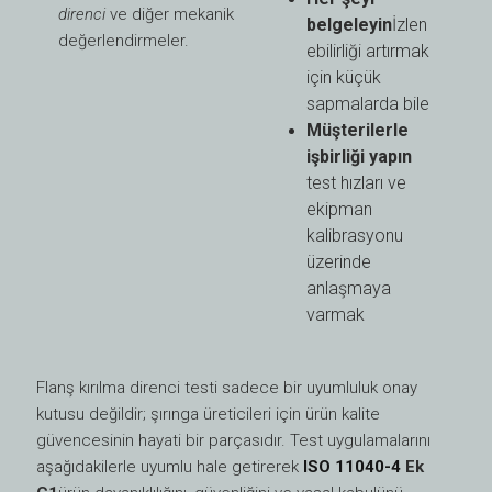
direnci
ve diğer mekanik
belgeleyin
İzlen
değerlendirmeler.
ebilirliği artırmak
için küçük
sapmalarda bile
Müşterilerle
işbirliği yapın
test hızları ve
ekipman
kalibrasyonu
üzerinde
anlaşmaya
varmak
Flanş kırılma direnci testi sadece bir uyumluluk onay
kutusu değildir; şırınga üreticileri için ürün kalite
güvencesinin hayati bir parçasıdır. Test uygulamalarını
aşağıdakilerle uyumlu hale getirerek
ISO 11040-4
Ek