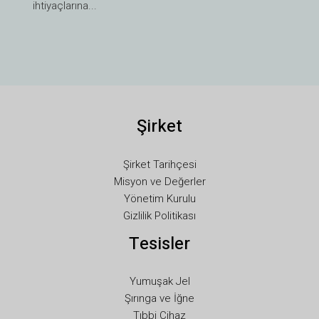
UK
ihtiyaçlarına...
SV
SL
SK
RU
Şirket
RO
PT
Şirket Tarihçesi
PL
Misyon ve Değerler
NL
Yönetim Kurulu
Gizlilik Politikası
NB
Tesisler
LV
LT
Yumuşak Jel
KO
Şırınga ve İğne
JA
Tıbbi Cihaz