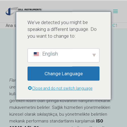
İçeriğe
Navigasyon
Ana
atla
sonrası
Men
We've detected you might be
Ana sayfa
Blog
Flanş Kırılma Direnci - ISO 11040-4 Ek C1
speaking a different language. Do
you want to change to:
Flanş Kırılma Direnci
English
ISO 11040-4 Ek C1
Change Language
Flanş kırılma direnci
önceden doldurulmuş şırınga
üretiminde kritik bir kalite özelliğidir. Bu test, klinik
Close and do not switch language
kullanım sırasında uygulanan kuvvetlere dayanması
gereken kısım olan şırınga kovanının flanşının mekanik
mukavemetini belirler. Sağlık hizmetleri yönetmelikleri
küresel olarak sıkılaştıkça, bu yönetmelikte belirtilen
mekanik performans standartlarını karşılamak
ISO