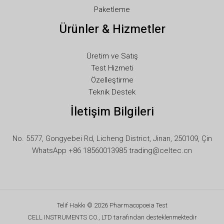
Paketleme
IT
Ürünler & Hizmetler
ID
HU
Üretim ve Satış
FR
Test Hizmeti
FI
Özelleştirme
Teknik Destek
ET
İletişim Bilgileri
ES
EL
No. 5577, Gongyebei Rd, Licheng District, Jinan, 250109, Çin
DE
WhatsApp +86 18560013985 trading@celtec.cn
DA
CS
BG
Telif Hakkı © 2026 Pharmacopoeia Test
AR
CELL INSTRUMENTS CO., LTD tarafından desteklenmektedir