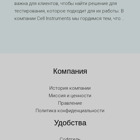
важна для клиентов, чтобы найти решение для
HE
тестирования, которое подходит для их работы. В
UK
компании Cell Instruments мы гордимся тем, что...
TR
SV
SL
SK
Компания
RO
PT
История компании
PL
Миссия и ценности
NL
Правление
Политика конфиденциальности
NB
Удобства
LV
LT
Софтгель