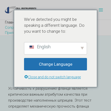
Перейти
Post
Глав
к
navigation
Мен
содержимому
We've detected you might be
Главная
Блог
speaking a different language. Do
Сопротивление разрушению фланца - ISO 11040-4
you want to change to:
Приложение C1
English
Устойчивость К
Разрушению Фланца
Change Language
ISO 11040-4 Приложение C1
Close and do not switch language
Устойчивость к разрушению фланца
является
критически важным атрибутом качества при
производстве наполненных шприцев. Этот тест
определяет механическую прочность фланца