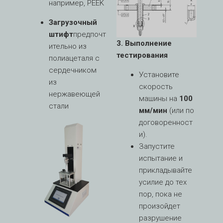
например, PEEK
Загрузочный
штифт
предпочт
3. Выполнение
ительно из
тестирования
полиацеталя с
сердечником
Установите
из
скорость
нержавеющей
машины на
100
стали
мм/мин
(или по
договоренност
и).
Запустите
испытание и
прикладывайте
усилие до тех
пор, пока не
произойдет
разрушение