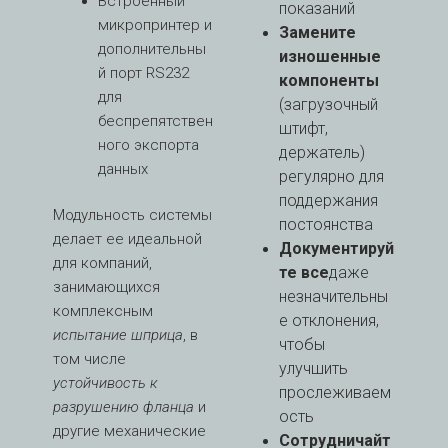
Встроенный
показаний
микропринтер и
Замените
дополнительны
изношенные
й порт RS232
компоненты
для
(загрузочный
беспрепятствен
штифт,
ного экспорта
держатель)
данных
регулярно для
поддержания
Модульность системы
постоянства
делает ее идеальной
Документируй
для компаний,
те все
даже
занимающихся
незначительны
комплексным
е отклонения,
испытание шприца
, в
чтобы
том числе
улучшить
устойчивость к
прослеживаем
разрушению фланца
и
ость
другие механические
Сотрудничайт