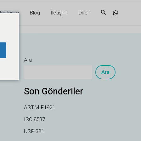
Arama
artlar
Blog
İletişim
Diller
Ara
Ara
Son Gönderiler
ASTM F1921
ISO 8537
USP 381
VI