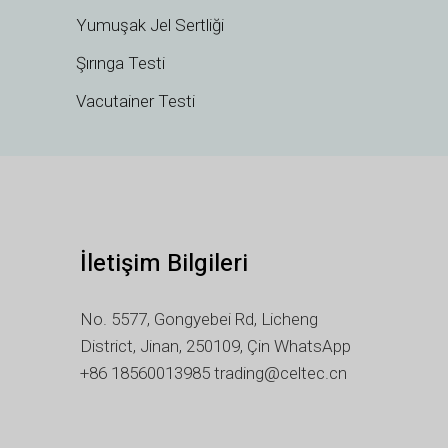
LT
Yumuşak Jel Sertliği
KO
Şırınga Testi
JA
Vacutainer Testi
IT
ID
HU
FR
FI
İletişim Bilgileri
ET
ES
No. 5577, Gongyebei Rd, Licheng
EL
District, Jinan, 250109, Çin WhatsApp
DE
+86 18560013985 trading@celtec.cn
DA
CS