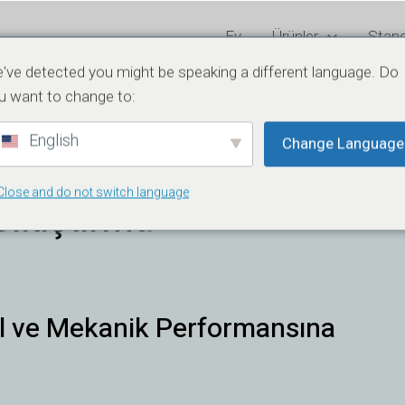
Ev
Ürünler
Stand
've detected you might be speaking a different language. Do
u want to change to:
English
Change Language
Close and do not switch language
Sıkıştırma
el ve Mekanik Performansına