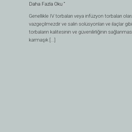
Daha Fazla Oku "
Mekanik
Performansına
Genellikle IV torbaları veya infüzyon torbaları olar
İlişkin
vazgeçilmezdir ve salin solüsyonları ve ilaçlar gibi 
On
torbaların kalitesinin ve güvenilirliğinin sağlanmas
Temel
karmaşık [...]
Test