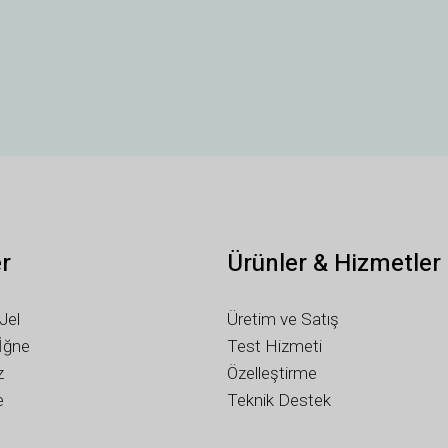
er
Ürünler & Hizmetler
Jel
Üretim ve Satış
 İğne
Test Hizmeti
z
Özelleştirme
e
Teknik Destek