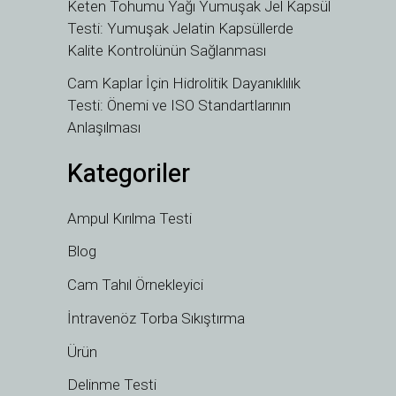
Keten Tohumu Yağı Yumuşak Jel Kapsül
TH
Testi: Yumuşak Jelatin Kapsüllerde
Kalite Kontrolünün Sağlanması
HE
UK
Cam Kaplar İçin Hidrolitik Dayanıklılık
Testi: Önemi ve ISO Standartlarının
SV
Anlaşılması
SL
Kategoriler
SK
RU
Ampul Kırılma Testi
RO
Blog
PT
Cam Tahıl Örnekleyici
PL
NL
İntravenöz Torba Sıkıştırma
NB
Ürün
LV
Delinme Testi