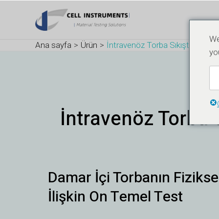
İçeriğe
atla
We
Ana sayfa
Ürün
İntravenöz Torba Sıkıştırma
yo
İntravenöz Torba 
Damar
Damar İçi Torbanın Fiziks
İçi
Torbanın
İlişkin On Temel Test
Fiziksel
ve