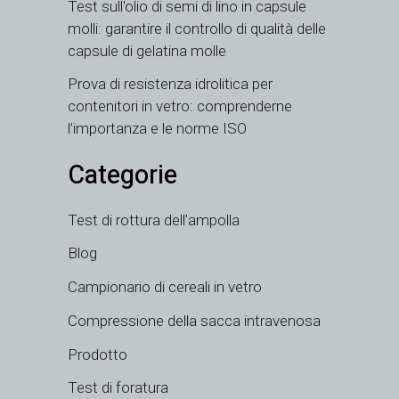
Test sull'olio di semi di lino in capsule
TH
molli: garantire il controllo di qualità delle
capsule di gelatina molle
HE
UK
Prova di resistenza idrolitica per
contenitori in vetro: comprenderne
TR
l’importanza e le norme ISO
SV
Categorie
SL
SK
Test di rottura dell'ampolla
RU
Blog
RO
Campionario di cereali in vetro
PT
PL
Compressione della sacca intravenosa
NL
Prodotto
NB
Test di foratura