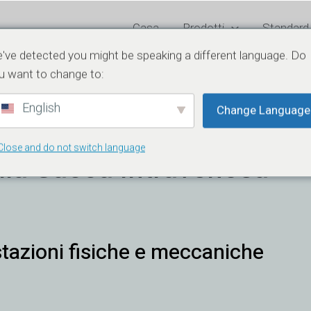
Casa
Prodotti
Standard
've detected you might be speaking a different language. Do
avenosa
u want to change to:
English
Change Language
Close and do not switch language
la Sacca Intravenosa
estazioni fisiche e meccaniche