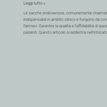
Leggi tutto »
fisiche
e
Le sacche endovenose, comunemente chiamate s
meccaniche
indispensabili in ambito clinico e fungono da conte
della
farmaci. Garantire la qualità e l'affidabilità di q
sacca
pazienti. Questo articolo si addentra nell'intricato 
endovenosa