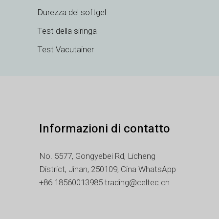
LV
Durezza del softgel
LT
Test della siringa
KO
Test Vacutainer
JA
ID
HU
FR
FI
Informazioni di contatto
ET
ES
No. 5577, Gongyebei Rd, Licheng
EL
District, Jinan, 250109, Cina WhatsApp
DE
+86 18560013985 trading@celtec.cn
DA
CS