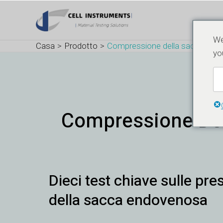
Vai
al
contenuto
We
Casa
Prodotto
Compressione della sacca intr
yo
Compressione Del
Dieci
Dieci test chiave sulle pr
test
chiave
della sacca endovenosa
sulle
prestazioni