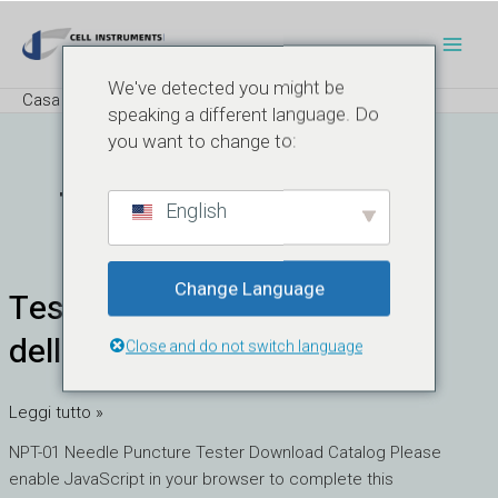
Vai
Men
al
Princ
contenuto
We've detected you might be
Casa
Prodotto
Test di foratura
speaking a different language. Do
you want to change to:
Test Di Foratura
English
Change Language
Test di penetrazione dell'ago
Test
di
della siringa
Close and do not switch language
penetrazione
dell'ago
della
Leggi tutto »
siringa
NPT-01 Needle Puncture Tester Download Catalog Please
enable JavaScript in your browser to complete this