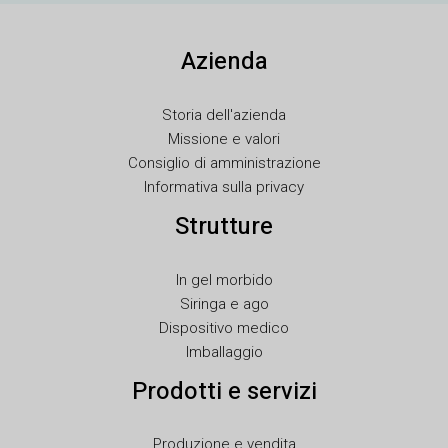
SK
Azienda
RU
RO
Storia dell'azienda
PT
Missione e valori
PL
Consiglio di amministrazione
Informativa sulla privacy
NL
Strutture
NB
LV
In gel morbido
LT
Siringa e ago
KO
Dispositivo medico
Imballaggio
JA
Prodotti e servizi
ID
HU
Produzione e vendita