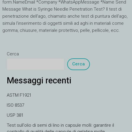
form.NameEmail *Company *WhatsAppMessage *Name Send
Message What is Syringe Needle Penetration Test? Il test di
penetrazione dell'ago, chiamato anche test di puntura dell'ago,
simula l'inserimento di oggetti simili ad aghi in materiali come
gomma, chiusure, materiale protettivo, pelle, pellicole, ecc.
Cerca
Cerca
Messaggi recenti
ASTM F1921
ISO 8537
USP 381
Test sull'olio di semi di lino in capsule molli: garantire il
controllo di qualità delle capsule di gelatina molle