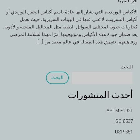
اقرأ المزيد "
والميكانيكي
للكيس
الأكياس الوريدية، التي يشار إليها عادةً باسم أكياس الحقن الوريدي أو
الوريدي
أكياس التسريب، لا غنى عنها في البيئات السريرية، حيث تعمل
كحاويات حيوية لمختلف السوائل الطبية مثل المحاليل الملحية والأدوية.
يعد ضمان جودة هذه الأكياس وموثوقيتها أمرًا مهمًا لسلامة المرضى
ورفاهيتهم. تتعمق هذه المقالة في عالم معقد من [...].
البحث
البحث
أحدث المنشورات
ASTM F1921
ISO 8537
USP 381