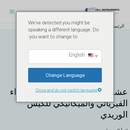
خطي
القائم
لى
الرئيس
لمحتوى
We've detected you might be
الرئيسية
المنتج
ضغط الكيس الوريدي
speaking a different language. Do
you want to change to:
ضغط الكيس
English
الوريدي
Change Language
عشرة اختبارات رئيسية على الأداء
عشرة
Close and do not switch language
اختبارات
الفيزيائي والميكانيكي للكيس
رئيسية
على
الوريدي
الأداء
الفيزيائي