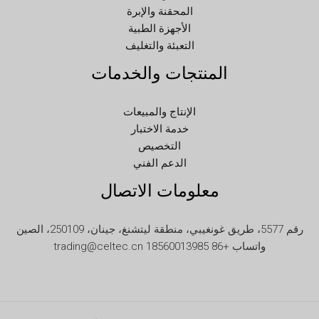
LT
المحقنة والإبرة
KO
الأجهزة الطبية
التعبئة والتغليف
JA
المنتجات والخدمات
IT
ID
الإنتاج والمبيعات
HU
خدمة الاختبار
FR
التخصيص
الدعم الفني
FI
معلومات الاتصال
ET
ES
رقم 5577، طريق غونغيبي، منطقة ليتشنغ، جينان، 250109، الصين
EL
واتساب +86 18560013985 trading@celtec.cn
DE
DA
CS