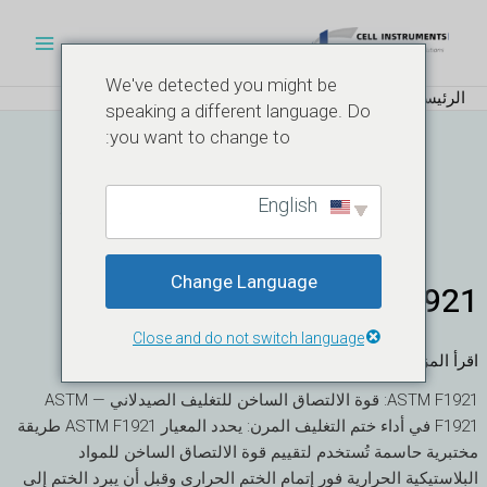
خطي
ترقيم
القائم
لى
الصفحات
الرئيس
لمحتوى
We've detected you might be
الرئيسية
المدونة
speaking a different language. Do
you want to change to:
المدونة
English
Change Language
ASTM F1921
ASTM
F1921
Close and do not switch language
اقرأ المزيد "
ASTM F1921: قوة الالتصاق الساخن للتغليف الصيدلاني — ASTM
F1921 في أداء ختم التغليف المرن: يحدد المعيار ASTM F1921 طريقة
مختبرية حاسمة تُستخدم لتقييم قوة الالتصاق الساخن للمواد
البلاستيكية الحرارية فور إتمام الختم الحراري وقبل أن يبرد الختم إلى