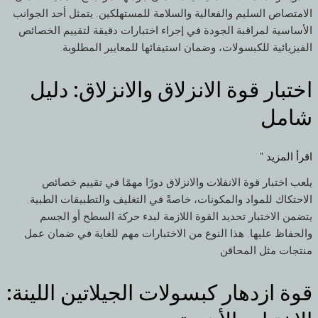
وأداء
الامتصاص السليم والفعالية والسلامة للمستهلكين. يتمثل أحد الجوانب
الأساسية لمراقبة الجودة في إجراء اختبارات دقيقة لتقييم الخصائص
الفيزيائية للكبسولات، وضمان استيفائها للمعايير المطلوبة.
اختبار قوة الانزلاق والانزلاق: دليل
اختبار
قوة
شامل
الانزلاق
والانزلاق:
دليل
اقرأ المزيد "
شامل
يلعب اختبار قوة الانفلات والانزلاق دورًا مهمًا في تقييم خصائص
الاحتكاك للمواد والمكونات، خاصةً في التغليف والتطبيقات الطبية.
يتضمن الاختبار تحديد القوة اللازمة لبدء حركة السطح أو الجسم
والحفاظ عليها. هذا النوع من الاختبارات مهم للغاية في ضمان عمل
منتجات مثل المحاقن
قوة ازدهار كبسولات الجيلاتين اللينة:
قوة
ازدهار