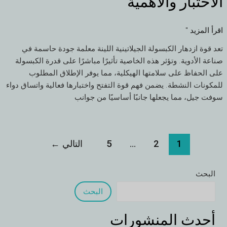
الاختبار والأهمية
كبسولات
الجيلاتين
اللينة:
اقرأ المزيد "
الاختبار
تعد قوة ازدهار الكبسولة الجيلاتينية اللينة معلمة جودة حاسمة في
والأهمية
صناعة الأدوية. وتؤثر هذه الخاصية تأثيرًا مباشرًا على قدرة الكبسولة
على الحفاظ على سلامتها الهيكلية، مما يوفر الإطلاق المطلوب
للمكونات النشطة. يضمن فهم قوة التفتح واختبارها فعالية واتساق دواء
سوفت جيل، مما يجعلها جانبًا أساسيًا من جوانب
1
2
...
5
التالي
←
البحث
البحث
أحدث المنشورات