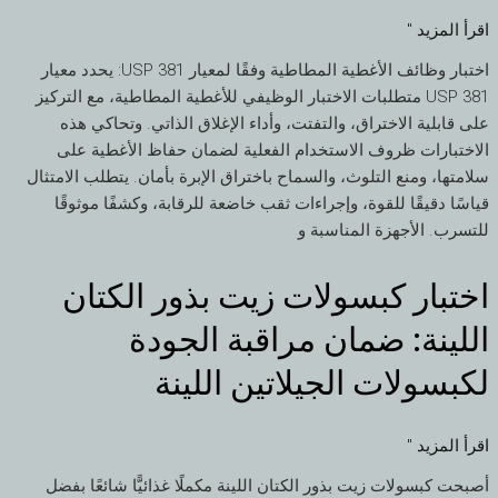
اقرأ المزيد "
اختبار وظائف الأغطية المطاطية وفقًا لمعيار USP 381: يحدد معيار
USP 381 متطلبات الاختبار الوظيفي للأغطية المطاطية، مع التركيز
على قابلية الاختراق، والتفتت، وأداء الإغلاق الذاتي. وتحاكي هذه
الاختبارات ظروف الاستخدام الفعلية لضمان حفاظ الأغطية على
سلامتها، ومنع التلوث، والسماح باختراق الإبرة بأمان. يتطلب الامتثال
قياسًا دقيقًا للقوة، وإجراءات ثقب خاضعة للرقابة، وكشفًا موثوقًا
للتسرب. الأجهزة المناسبة و
اختبار كبسولات زيت بذور الكتان
اختبار
كبسولات
اللينة: ضمان مراقبة الجودة
زيت
بذور
لكبسولات الجيلاتين اللينة
الكتان
اللينة:
اقرأ المزيد "
ضمان
مراقبة
أصبحت كبسولات زيت بذور الكتان اللينة مكملًا غذائيًّا شائعًا بفضل