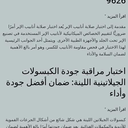
9626
الصلابة
ومقاومة
اقرأ المزيد "
الكسر
وفقًا
مقدمة إلى اختبار صلابة أنابيب الإبر يُعد اختبار صلابة أنابيب الإبر أمرًا
للمعيار
ضروريًّا لتقييم الخصائص الميكانيكية لأنابيب الإبر المستخدمة في تصنيع
ISO
الإبر تحت الجلد والأجهزة الطبية الأخرى. ويتمثل أحد الجوانب الرئيسية
9626
لهذا الاختبار في فحص مقاومة الأنابيب للكسر، وهو أمر بالغ الأهمية
لضمان السلامة والأداء
اختبار مراقبة جودة الكبسولات
اختبار
مراقبة
الجيلاتينية اللينة: ضمان أفضل جودة
جودة
الكبسولات
وأداء
الجيلاتينية
اللينة:
اقرأ المزيد "
ضمان
أفضل
كبسولات الجيلاتين اللينة هي شكل شائع من أشكال الجرعات الفموية
جودة
للأدوية والمكملات الغذائية. يعد ضمان جودتها أمرًا بالغ الأهمية لضمان