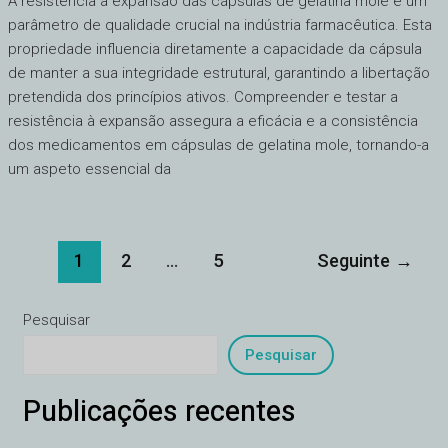
A resistência à expansão das cápsulas de gelatina mole é um
mole:
parâmetro de qualidade crucial na indústria farmacêutica. Esta
Teste
propriedade influencia diretamente a capacidade da cápsula
e
de manter a sua integridade estrutural, garantindo a libertação
significado
pretendida dos princípios ativos. Compreender e testar a
resistência à expansão assegura a eficácia e a consistência
dos medicamentos em cápsulas de gelatina mole, tornando-a
um aspeto essencial da
1
2
...
5
Seguinte
→
Pesquisar
Pesquisar
Publicações recentes