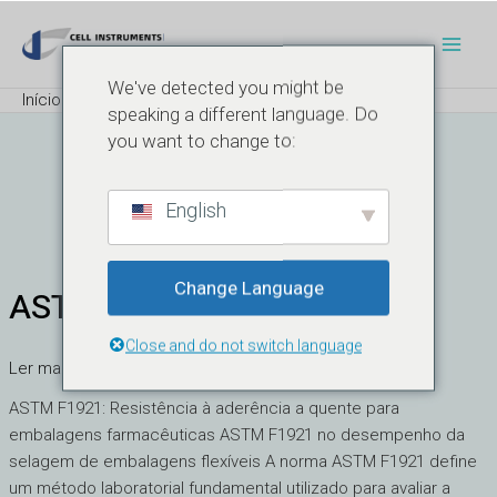
Saltar
Paginação
Men
para
de
Princ
o
posts
We've detected you might be
conteúdo
Início
Blogue
speaking a different language. Do
you want to change to:
Blogue
English
Change Language
ASTM F1921
ASTM
F1921
Close and do not switch language
Ler mais "
ASTM F1921: Resistência à aderência a quente para
embalagens farmacêuticas ASTM F1921 no desempenho da
selagem de embalagens flexíveis A norma ASTM F1921 define
um método laboratorial fundamental utilizado para avaliar a