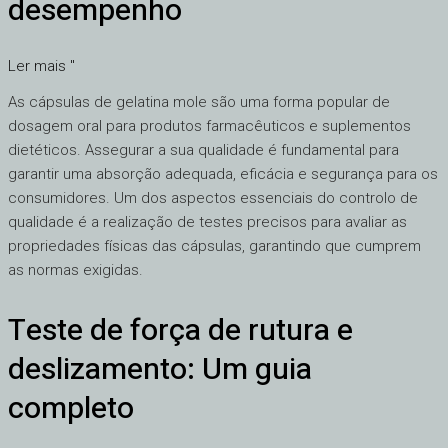
desempenho
para
cápsulas
de
Ler mais "
gelatina
As cápsulas de gelatina mole são uma forma popular de
mole:
dosagem oral para produtos farmacêuticos e suplementos
Garantir
dietéticos. Assegurar a sua qualidade é fundamental para
a
garantir uma absorção adequada, eficácia e segurança para os
melhor
consumidores. Um dos aspectos essenciais do controlo de
qualidade
qualidade é a realização de testes precisos para avaliar as
e
propriedades físicas das cápsulas, garantindo que cumprem
desempenho
as normas exigidas.
Teste de força de rutura e
Teste
de
deslizamento: Um guia
força
de
completo
rutura
e