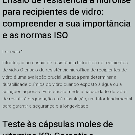
Ensaio de resistência à hidrólise
de
para recipientes de vidro:
resistência
à
compreender a sua importância
hidrólise
e as normas ISO
para
recipientes
de
Ler mais "
vidro:
Introdução ao ensaio de resistência hidrolítica de recipientes
compreender
de vidro O ensaio de resistência hidrolítica de recipientes de
a
vidro é uma avaliação crucial utilizada para determinar a
sua
durabilidade química do vidro quando exposto à água ou a
importância
soluções aquosas. Este ensaio mede a capacidade do vidro
e
de resistir à degradação ou à dissolução, um fator fundamental
as
para garantir a segurança e a longevidade
normas
ISO
Teste às cápsulas moles de
Teste
às