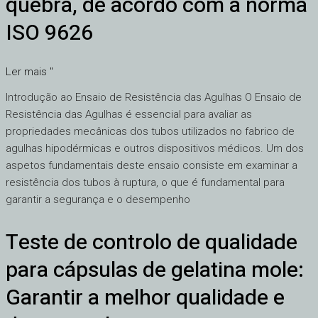
quebra, de acordo com a norma
agulha:
ISO 9626
ensaio
de
rigidez
Ler mais "
e
Introdução ao Ensaio de Resistência das Agulhas O Ensaio de
resistência
Resistência das Agulhas é essencial para avaliar as
à
propriedades mecânicas dos tubos utilizados no fabrico de
quebra,
agulhas hipodérmicas e outros dispositivos médicos. Um dos
de
aspetos fundamentais deste ensaio consiste em examinar a
acordo
resistência dos tubos à ruptura, o que é fundamental para
com
garantir a segurança e o desempenho
a
norma
Teste de controlo de qualidade
ISO
Teste
9626
de
para cápsulas de gelatina mole:
controlo
de
Garantir a melhor qualidade e
qualidade