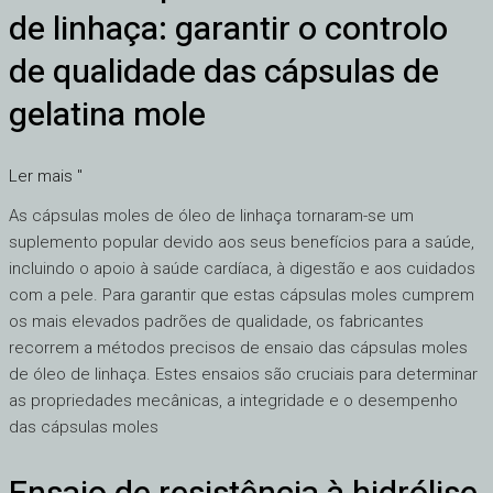
a
de linhaça: garantir o controlo
cápsulas
moles
de qualidade das cápsulas de
de
gelatina mole
óleo
de
linhaça:
Ler mais "
garantir
As cápsulas moles de óleo de linhaça tornaram-se um
o
suplemento popular devido aos seus benefícios para a saúde,
controlo
incluindo o apoio à saúde cardíaca, à digestão e aos cuidados
de
com a pele. Para garantir que estas cápsulas moles cumprem
qualidade
os mais elevados padrões de qualidade, os fabricantes
das
recorrem a métodos precisos de ensaio das cápsulas moles
cápsulas
de óleo de linhaça. Estes ensaios são cruciais para determinar
de
as propriedades mecânicas, a integridade e o desempenho
gelatina
das cápsulas moles
mole
Ensaio