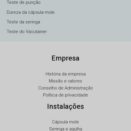
Teste de punção
UK
Dureza da cápsula mole
TR
Teste da seringa
SV
Teste do Vacutainer
SL
SK
Empresa
RU
RO
História da empresa
PL
Missão e valores
NL
Conselho de Administração
Política de privacidade
NB
Instalações
LV
LT
Cápsula mole
KO
Seringa e agulha