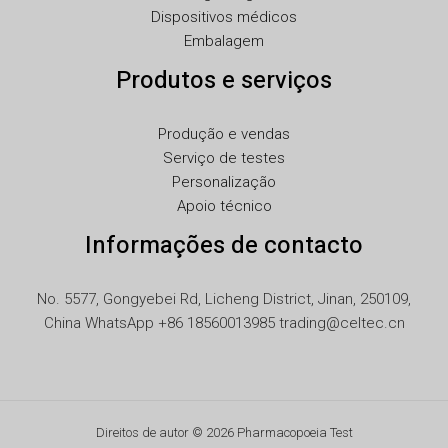
JA
Dispositivos médicos
Embalagem
IT
Produtos e serviços
ID
HU
Produção e vendas
FR
Serviço de testes
FI
Personalização
Apoio técnico
ET
Informações de contacto
ES
EL
No. 5577, Gongyebei Rd, Licheng District, Jinan, 250109,
DE
China WhatsApp +86 18560013985 trading@celtec.cn
DA
CS
BG
Direitos de autor © 2026 Pharmacopoeia Test
AR