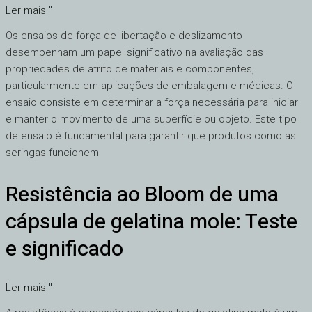
Ler mais "
deslizamento:
Um
Os ensaios de força de libertação e deslizamento
guia
desempenham um papel significativo na avaliação das
completo
propriedades de atrito de materiais e componentes,
particularmente em aplicações de embalagem e médicas. O
ensaio consiste em determinar a força necessária para iniciar
e manter o movimento de uma superfície ou objeto. Este tipo
de ensaio é fundamental para garantir que produtos como as
seringas funcionem
Resistência ao Bloom de uma
Resistência
ao
cápsula de gelatina mole: Teste
Bloom
de
e significado
uma
cápsula
Ler mais "
de
gelatina