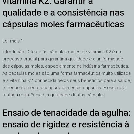
vitamina K2: Garantir a
cápsulas
moles
qualidade e a consistência nas
de
cápsulas moles farmacêuticas
vitamina
K2:
Garantir
Ler mais "
a
Introdução: O teste às cápsulas moles de vitamina K2 é um
qualidade
processo crucial para garantir a qualidade e a uniformidade
e
das cápsulas moles, especialmente na indústria farmacêutica.
a
As cápsulas moles são uma forma farmacêutica muito utilizada
consistência
e a vitamina K2, conhecida pelos seus benefícios para a saúde,
nas
é frequentemente encapsulada nestas cápsulas. É essencial
cápsulas
testar a resistência e a qualidade destas cápsulas
moles
farmacêuticas
Ensaio de tenacidade da agulha:
Ensaio
de
ensaio de rigidez e resistência à
tenacidade
da