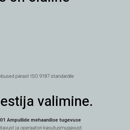
bused pärast ISO 9187 standardile
stija valimine.
01 Ampullide mehaanilise tugevuse
itavust ja operaatori kasutusmugavust.