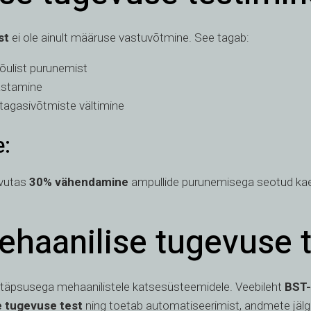
st
ei ole ainult määruse vastuvõtmine. See tagab:
jõulist purunemist
astamine
tagasivõtmiste vältimine
:
avutas
30% vähendamine
ampullide purunemisega seotud kae
haanilise tugevuse te
e täpsusega mehaanilistele katsesüsteemidele. Veebileht
BST-
e tugevuse test
ning toetab automatiseerimist, andmete jälg