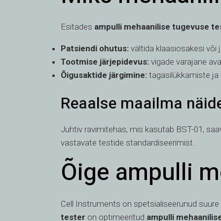
Esitades
ampulli mehaanilise tugevuse te
Patsiendi ohutus:
vältida klaasiosakesi või 
Tootmise järjepidevus:
vigade varajane av
Õigusaktide järgimine:
tagasilükkamiste ja 
Reaalse maailma näide
Juhtiv ravimitehas, mis kasutab BST-01, sa
vastavate testide standardiseerimist.
Õige ampulli me
Cell Instruments on spetsialiseerunud suur
tester
on optimeeritud
ampulli mehaanilis