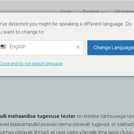
Kodu
Tooted
Standard
've detected you might be speaking a different language. Do
 vastavalt ISO 9187-le
u want to change to:
English
Change Language
Close and do not switch language
lli mehaanilise tugevuse tester
on kriitilise tähtsusega rav
vad klaasampullid peavad olema piisavalt tugevad, et säilitada 
samas piisavalt lihtsad, et neid oleks võimalik ilma liigse jõu