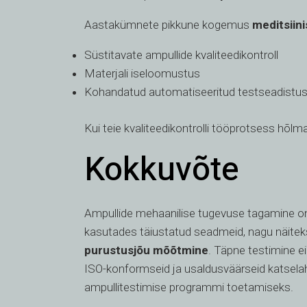
Aastakümnete pikkune kogemus
meditsiin
Süstitavate ampullide kvaliteedikontroll
Materjali iseloomustus
Kohandatud automatiseeritud testseadistu
Kui teie kvaliteedikontrolli tööprotsess hõl
Kokkuvõte
Ampullide mehaanilise tugevuse tagamine on o
kasutades täiustatud seadmeid, nagu näite
purustusjõu mõõtmine
. Täpne testimine ei
ISO-konformseid ja usaldusväärseid katselahe
ampullitestimise programmi toetamiseks.