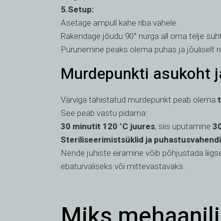
5.Setup:
Asetage ampull kahe riba vahele.
Rakendage jõudu 90° nurga all oma telje suh
Purunemine peaks olema puhas ja jõuliselt re
Murdepunkti asukoht ja
Värviga tähistatud murdepunkt peab olema
See peab vastu pidama:
30 minutit 120 °C juures
, siis uputamine
30
Steriliseerimistsüklid ja puhastusvahend
Nende juhiste eiramine võib põhjustada liig
ebaturvaliseks või mittevastavaks.
Miks mehaanili