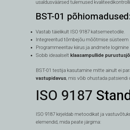
usaldusväärsed tulemused kvaliteedikontrolli
BST-01 põhiomadused
Vastab täielikult ISO 9187 katsemeetodile.
Integreeritud tõmbejõu mõõtmise süsteem
Programmeeritav kiirus ja andmete logimine
Sobib ideaalselt
klaasampullide purustus
BST-01 testija kasutamine mitte ainult ei pa
vastupidavus
, mis võib ohustada patsiendi 
ISO 9187
Stand
ISO 9187 kirjeldab metoodikat ja vastuvõtukr
elemendid, mida peate järgima: