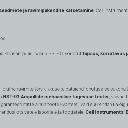
iseadmete ja ravimipakendite katsetamine
, Cell Instrumen
sed
mab klaasampullid, pakub BST-01 võrratut
täpsus, korratavus 
luline ravimite terviklikkuse ja patsiendi ohutuse seisukohal
ks
BST-01 Ampullide mehaanilise tugevuse tester
, võivad 
 garanteeri mitte ainult toote kvaliteeti, vaid suurendab ka õig
ndusi otsivatele laboritele ja tootjatele,
Cell Instruments’