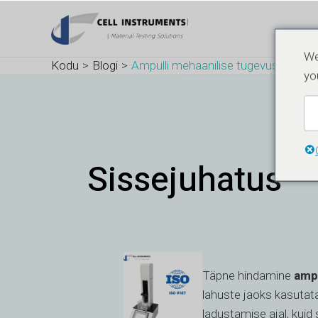
Skip
Post
to
navigation
content
We
Kodu
Blogi
Ampulli mehaanilise tugevuse tester
yo
Sissejuhatus
Täpne hindamine
ampu
lahuste jaoks kasutata
ladustamise ajal, kuid 