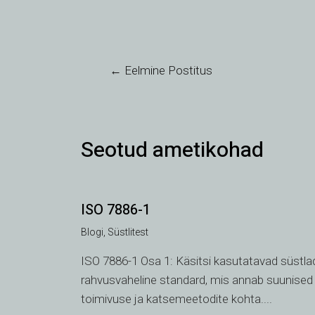
←
Eelmine Postitus
Seotud ametikohad
ISO 7886-1
Blogi
,
Süstlitest
ISO 7886-1 Osa 1: Käsitsi kasutatavad süstla
rahvusvaheline standard, mis annab suunised 
toimivuse ja katsemeetodite kohta....