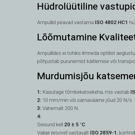
Hüdrolüütiline vastup
Ampullid peavad vastama
ISO 4802 HC1
hüd
Lõõmutamine Kvalitee
Ampullides ei tohiks ilmneda optilist aeglus
põhjustab purunemist käitlemise või transpord
Murdumisjõu katseme
1:
Kasutage tõmbekatsekeha, mis vastab
I
2:
10 mm/min või samaväärne jõud 20 N/s.
3:
Vähemalt 200 N.
4:
Seisund kell
20 ± 5 °C
.
Valige proovid vastavalt
ISO 2859-1
, kontrol