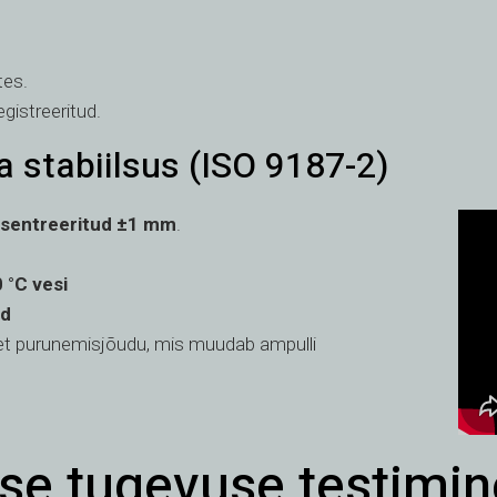
tes.
gistreeritud.
 stabiilsus (ISO 9187-2)
tsentreeritud ±1 mm
.
 °C vesi
id
set purunemisjõudu, mis muudab ampulli
se tugevuse testimine