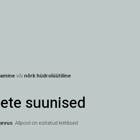
tamine
või
nõrk hüdrolüütiline
sete suunised
gevus
. Allpool on esitatud kriitilised