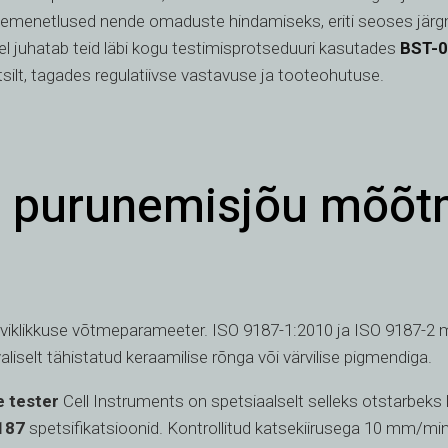
tsemenetlused nende omaduste hindamiseks, eriti seoses jär
kel juhatab teid läbi kogu testimisprotseduuri kasutades
BST-
silt, tagades regulatiivse vastavuse ja tooteohutuse.
e purunemisjõu mõõt
l
viklikkuse võtmeparameeter. ISO 9187-1:2010 ja ISO 9187-2 mä
iselt tähistatud keraamilise rõnga või värvilise pigmendiga.
e tester
Cell Instruments on spetsiaalselt selleks otstarbek
187
spetsifikatsioonid. Kontrollitud katsekiirusega 10 mm/m