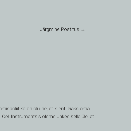
TH
HE
UK
Järgmine Postitus
→
TR
SV
SL
SK
RU
RO
PT
PL
spoliitika on oluline, et klient leiaks oma
NL
 Cell Instrumentsis oleme uhked selle üle, et
NB
LV