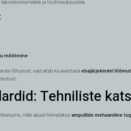
 laboratooriumidele ja tootmisüksustele.
:
jõu mõõtmine
randa tõhusust, vaid aitab ka avastada
ebajärjekindel lõõmu
ohutust.
ardid: Tehniliste kat
iteeriume, mille alusel hinnatakse
ampullide mehaaniline tu