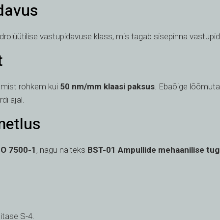
idavus
rolüütilise vastupidavuse klass, mis tagab sisepinna vastupi
t
tumist rohkem kui
50 nm/mm klaasi paksus
. Ebaõige lõõmuta
i ajal.
netlus
SO 7500-1
, nagu näiteks
BST-01 Ampullide mehaanilise tug
litase S-4.