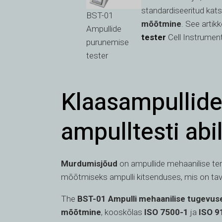
standardiseeritud ka
BST-01
mõõtmine
. See artik
Ampullide
tester
Cell Instrument
purunemise
tester
Klaasampullid
ampulltesti abi
Murdumisjõud
on ampullide mehaanilise ter
mõõtmiseks ampulli kitsenduses, mis on taval
The
BST-01
Ampulli mehaanilise tugevus
mõõtmine
, kooskõlas
ISO 7500-1
ja
ISO 9