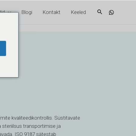
Otsi
id
Blogi
Kontakt
Keeled
imite kvaliteedikontrollis. Süstitavate
steriilsus transportimise ja
ta avada. ISO 9187 sätestab