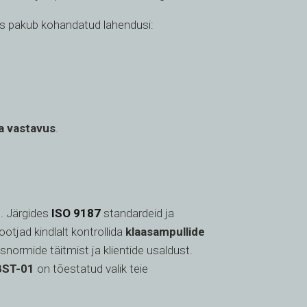
ts pakub kohandatud lahendusi:
ja vastavus
.
t. Järgides
ISO 9187
standardeid ja
tootjad kindlalt kontrollida
klaasampullide
usnormide täitmist ja klientide usaldust.
 BST-01
on tõestatud valik teie
VI