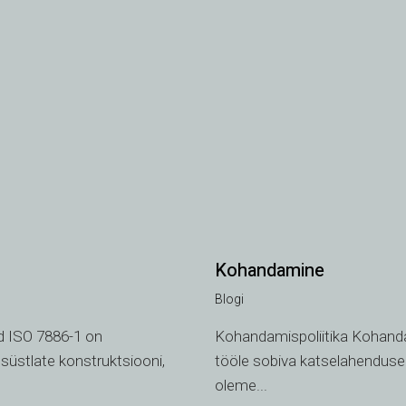
Kohandamine
Blogi
d ISO 7886-1 on
Kohandamispoliitika Kohandami
süstlate konstruktsiooni,
tööle sobiva katselahenduse.
oleme...