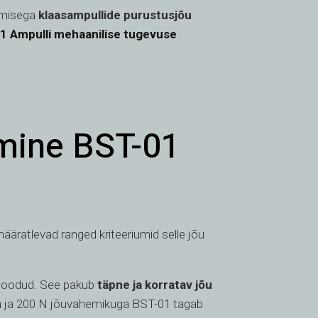
gmisega
klaasampullide purustusjõu
01
Ampulli mehaanilise tugevuse
mine BST-01
äratlevad ranged kriteeriumid selle jõu
s loodud. See pakub
täpne ja korratav jõu
in ja 200 N jõuvahemikuga BST-01 tagab