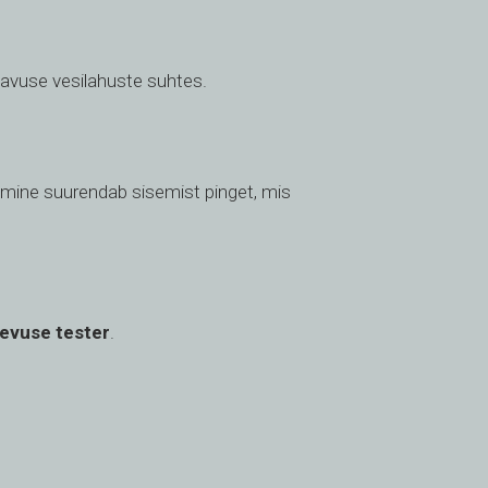
davuse vesilahuste suhtes.
mine suurendab sisemist pinget, mis
evuse tester
.