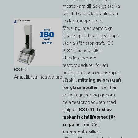
måste vara tillräckligt starka
för att bibehålla steriliteten
under transport och
förvaring, men samtidigt
tillräckligt lätta att bryta upp
utan alltför stor kraft. ISO
9187 tillhandahåller
standardiserade
testprocedurer för att
BST-01
bedöma dessa egenskaper,
Ampullbrytningstestare
särskilt
mätning av brytkraft
för glasampuller
. Den här
artikeln guidar dig genom
hela testproceduren med
hjälp av
BST-01
Test av
mekanisk hållfasthet för
ampuller
från Cell
Instruments, vilket