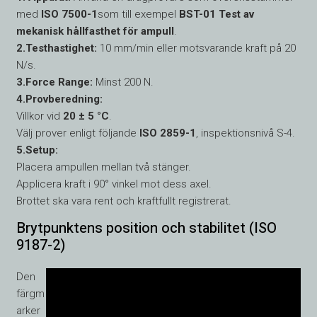
med
ISO 7500-1
som till exempel
BST-01 Test av
mekanisk hållfasthet för ampull
.
2.Testhastighet:
10 mm/min eller motsvarande kraft på 20
N/s.
3.Force Range:
Minst 200 N.
4.Provberedning:
Villkor vid
20 ± 5 °C
.
Välj prover enligt följande
ISO 2859-1
, inspektionsnivå S-4.
5.Setup:
Placera ampullen mellan två stänger.
Applicera kraft i 90° vinkel mot dess axel.
Brottet ska vara rent och kraftfullt registrerat.
Brytpunktens position och stabilitet (ISO
9187-2)
Den
färgm
arker