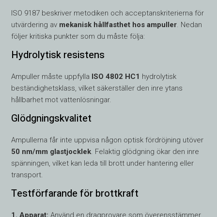
ISO 9187 beskriver metodiken och acceptanskriterierna för
utvärdering av
mekanisk hållfasthet hos ampuller
. Nedan
följer kritiska punkter som du måste följa:
Hydrolytisk resistens
Ampuller måste uppfylla
ISO 4802 HC1
hydrolytisk
beständighetsklass, vilket säkerställer den inre ytans
hållbarhet mot vattenlösningar.
Glödgningskvalitet
Ampullerna får inte uppvisa någon optisk fördröjning utöver
50 nm/mm glastjocklek
. Felaktig glödgning ökar den inre
spänningen, vilket kan leda till brott under hantering eller
transport.
Testförfarande för brottkraft
1. Apparat:
Använd en dragprovare som överensstämmer