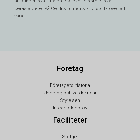
att kunden ska hitta en testlösning som passar
HE
deras arbete. På Cell Instruments är vi stolta över att
UK
vara...
TR
SL
SK
RU
Företag
RO
PT
Företagets historia
PL
Uppdrag och värderingar
NL
Styrelsen
Integritetspolicy
NB
Faciliteter
LV
LT
Softgel
KO