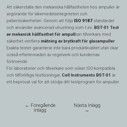
Att säkerställa den mekaniska hållfastheten hos ampuller är
avgörande för läkemedelsintegriteten och
patientsäkerheten. Genom att följa
ISO 9187
standarder
och använder avancerad utrustning som t.ex.
BST-01 Test
av mekanisk hållfasthet för ampull
kan tillverkare med
säkerhet verifiera
mätning av brytkraft för glasampuller
.
Exakta tester garanterar inte bara produktkvalitet utan ökar
också efterlevnaden av regelverk och kundernas
förtroende.
För laboratorier och tillverkare som söker ISO-kompatibla
och tillförlitliga testlösningar,
Cell Instruments BST-01
är
ett beprövat val för att stödja ditt testprogram för ampuller.
←
Föregående
Nästa Inlägg
Inlägg
→