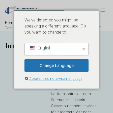
Hoppa
Inläggsnavigering
Huv
till
innehåll
We've detected you might be
Hem
Blogg
speaking a different language. Do
Test av mekanisk hållfasthet för ampuller enligt ISO 9187
you want to change to:
Inledning
English
Change Language
Korrekt utvärdering av
testare av mekanisk
Close and do not switch language
hållfasthet för ampull
är
avgörande för
kvalitetskontrollen inom
läkemedelsindustrin.
Glasampuller som används
för injicerbara lösningar