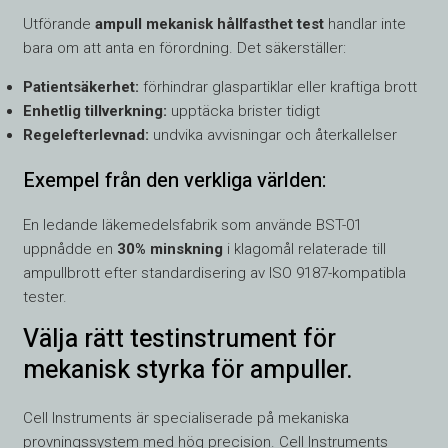
Utförande
ampull mekanisk hållfasthet test
handlar inte
bara om att anta en förordning. Det säkerställer:
Patientsäkerhet:
förhindrar glaspartiklar eller kraftiga brott
Enhetlig tillverkning:
upptäcka brister tidigt
Regelefterlevnad:
undvika avvisningar och återkallelser
Exempel från den verkliga världen:
En ledande läkemedelsfabrik som använde BST-01
uppnådde en
30% minskning
i klagomål relaterade till
ampullbrott efter standardisering av ISO 9187-kompatibla
tester.
Välja rätt testinstrument för
mekanisk styrka för ampuller.
Cell Instruments är specialiserade på mekaniska
provningssystem med hög precision. Cell Instruments