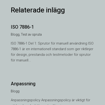
Relaterade inlägg
ISO 7886-1
Blogg
,
Test av spruta
ISO 7886-1 Del 1: Sprutor för manuell användning ISO
7886-1 är en internationell standard som ger riktlinjer
för design, prestanda och testmetoder för sprutor
för manuell...
Anpassning
Blogg
VI
Anpassningspolicy Anpassningspolicy är viktigt för
TH