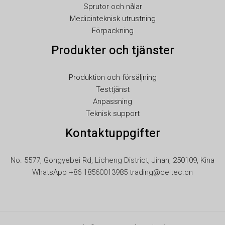
Sprutor och nålar
JA
Medicinteknisk utrustning
Förpackning
IT
Produkter och tjänster
ID
HU
Produktion och försäljning
FR
Testtjänst
FI
Anpassning
Teknisk support
ET
Kontaktuppgifter
ES
EL
No. 5577, Gongyebei Rd, Licheng District, Jinan, 250109, Kina
DE
WhatsApp +86 18560013985 trading@celtec.cn
DA
CS
BG