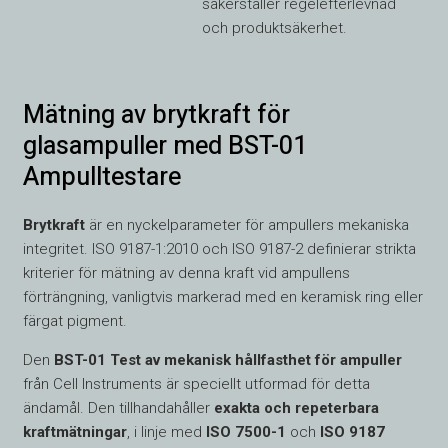
säkerställer regelefterlevnad
och produktsäkerhet.
Mätning av brytkraft för
glasampuller med BST-01
Ampulltestare
Brytkraft
är en nyckelparameter för ampullers mekaniska
integritet. ISO 9187-1:2010 och ISO 9187-2 definierar strikta
kriterier för mätning av denna kraft vid ampullens
förträngning, vanligtvis markerad med en keramisk ring eller
färgat pigment.
Den
BST-01
Test av mekanisk hållfasthet för ampuller
från Cell Instruments är speciellt utformad för detta
ändamål. Den tillhandahåller
exakta och repeterbara
kraftmätningar
, i linje med
ISO 7500-1
och
ISO 9187