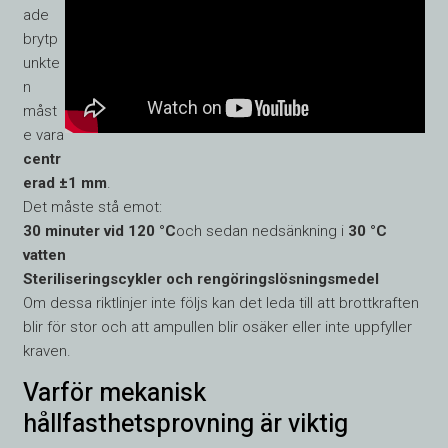
ade
brytp
unkte
n
måst
e vara
centr
erad ±1 mm
.
Det måste stå emot:
30 minuter vid 120 °C
och sedan nedsänkning i
30 °C
vatten
Steriliseringscykler och rengöringslösningsmedel
Om dessa riktlinjer inte följs kan det leda till att brottkraften
blir för stor och att ampullen blir osäker eller inte uppfyller
kraven.
Varför mekanisk
hållfasthetsprovning är viktig