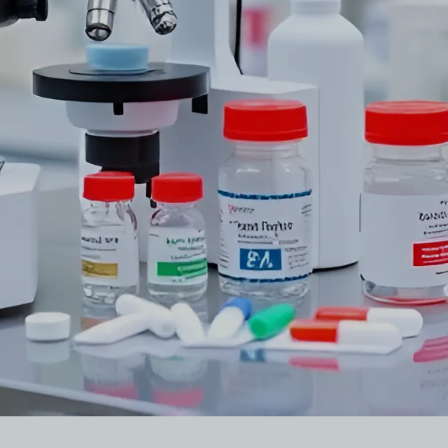
VI
HE
UK
TR
SV