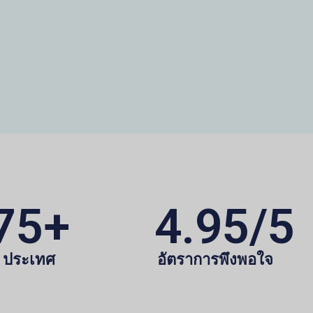
75
+
4.95
/5
ประเทศ
อัตราการพึงพอใจ