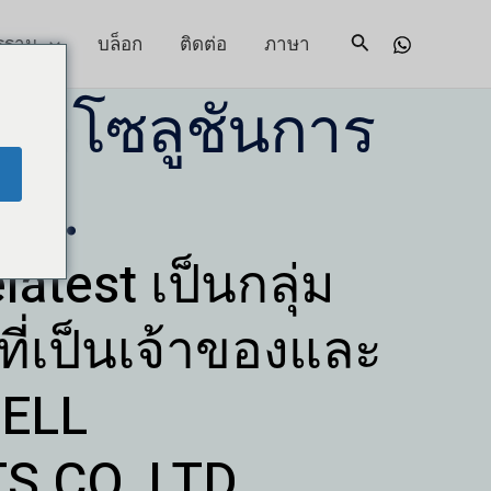
รฐาน
บล็อก
ติดต่อ
ภาษา
ค้นหา
หาโซลูชันการ
่า.
test เป็นกลุ่ม
ที่เป็นเจ้าของและ
ELL
 CO, LTD.