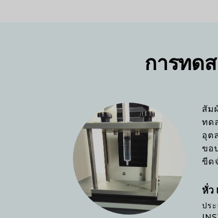
การทดสอ
สัม
ทดส
อุต
ขอบ
ขีด
หั่ว
ประ
IN