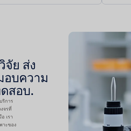
จัย ส่ง
ะมอบความ
ทดสอบ.
้บริการ
งจรที่
ือ เรา
ฉพาะของ