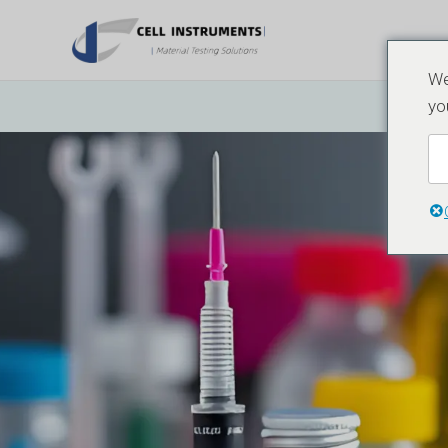
ข้าม
ไป
ยัง
We
เนื้อหา
yo