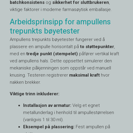
batchkonsistens
og
sikkerhet for sluttbrukeren
,
viktige faktorer i moderne farmasøytisk emballasje.
Arbeidsprinsipp for ampullens
trepunkts bøyetester
Ampullens trepunkts bøyetester fungerer ved å
plassere en ampulle horisontalt på
to støttepunkter
,
med en
tredje punkt (stempelet)
påfører vertikal kraft
ved ampullens hals. Dette oppsettet simulerer den
mekaniske påkjenningen som oppstår ved manuell
knusing. Testeren registrerer
maksimal kraft
hvor
nakken brekker.
Viktige trinn inkluderer:
Installasjon av armatur:
Velg et egnet
metallunderlag i henhold til ampullestørrelsen
(vanligvis 1 til 30 ml).
Eksempel på plassering:
Fest ampullen på