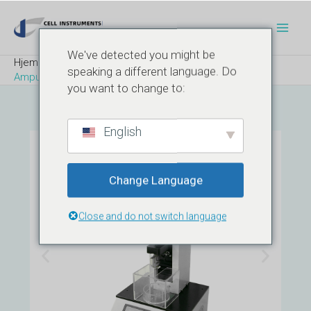
Hopp
Navigasjon
Hov
rett
etter
til
innlegg
We've detected you might be
innholdet
Hjem
Blogg
speaking a different language. Do
Ampulletester for trepunktsbøying - ISO 9187
you want to change to:
English
Change Language
Close and do not switch language