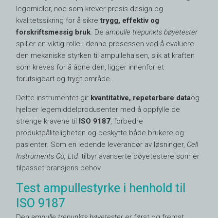
legemidler, noe som krever presis design og
kvalitetssikring for å sikre
trygg, effektiv og
forskriftsmessig bruk
. De
ampulle trepunkts bøyetester
spiller en viktig rolle i denne prosessen ved å evaluere
den mekaniske styrken til ampullehalsen, slik at kraften
som kreves for å åpne den, ligger innenfor et
forutsigbart og trygt område.
Dette instrumentet gir
kvantitative, repeterbare data
og
hjelper legemiddelprodusenter med å oppfylle de
strenge kravene til
ISO 9187
, forbedre
produktpåliteligheten og beskytte både brukere og
pasienter. Som en ledende leverandør av løsninger,
Cell
Instruments Co, Ltd.
tilbyr avanserte bøyetestere som er
tilpasset bransjens behov.
Test ampullestyrke i henhold til
ISO 9187
Den
ampulle trepunkts bøyetester
er først og fremst