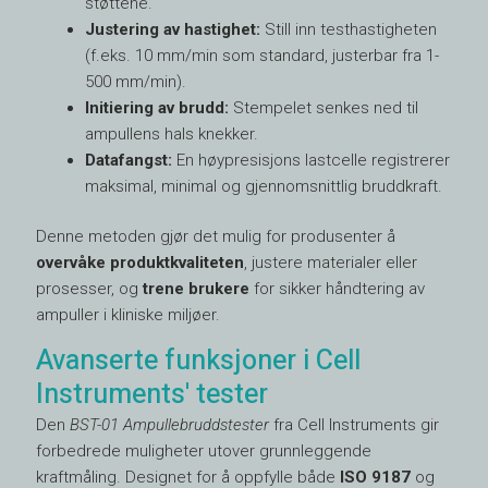
støttene.
Justering av hastighet:
Still inn testhastigheten
(f.eks. 10 mm/min som standard, justerbar fra 1-
500 mm/min).
Initiering av brudd:
Stempelet senkes ned til
ampullens hals knekker.
Datafangst:
En høypresisjons lastcelle registrerer
maksimal, minimal og gjennomsnittlig bruddkraft.
Denne metoden gjør det mulig for produsenter å
overvåke produktkvaliteten
, justere materialer eller
prosesser, og
trene brukere
for sikker håndtering av
ampuller i kliniske miljøer.
Avanserte funksjoner i Cell
Instruments' tester
Den
BST-01 Ampullebruddstester
fra Cell Instruments gir
forbedrede muligheter utover grunnleggende
kraftmåling. Designet for å oppfylle både
ISO 9187
og