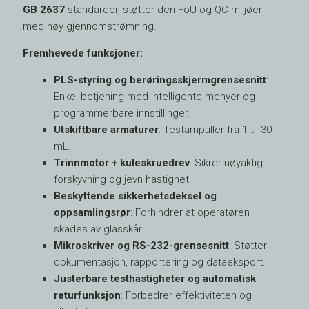
GB 2637
standarder, støtter den FoU og QC-miljøer
med høy gjennomstrømning.
Fremhevede funksjoner:
PLS-styring og berøringsskjermgrensesnitt
:
Enkel betjening med intelligente menyer og
programmerbare innstillinger.
Utskiftbare armaturer
: Testampuller fra 1 til 30
mL.
Trinnmotor + kuleskruedrev
: Sikrer nøyaktig
forskyvning og jevn hastighet.
Beskyttende sikkerhetsdeksel og
oppsamlingsrør
: Forhindrer at operatøren
skades av glasskår.
Mikroskriver og RS-232-grensesnitt
: Støtter
dokumentasjon, rapportering og dataeksport.
Justerbare testhastigheter og automatisk
returfunksjon
: Forbedrer effektiviteten og