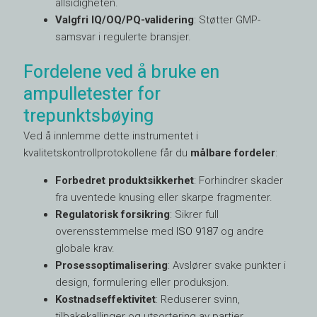
allsidigheten.
Valgfri IQ/OQ/PQ-validering
: Støtter GMP-
samsvar i regulerte bransjer.
Fordelene ved å bruke en
ampulletester for
trepunktsbøying
Ved å innlemme dette instrumentet i
kvalitetskontrollprotokollene får du
målbare fordeler
:
Forbedret produktsikkerhet
: Forhindrer skader
fra uventede knusing eller skarpe fragmenter.
Regulatorisk forsikring
: Sikrer full
overensstemmelse med
ISO 9187
og andre
globale krav.
Prosessoptimalisering
: Avslører svake punkter i
design, formulering eller produksjon.
Kostnadseffektivitet
: Reduserer svinn,
tilbakekallinger og utsortering av partier.