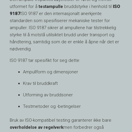
utformet for å
testampulle
bruddstyrke i henhold til
ISO
9187
ISO 9187 er den internasjonalt anerkjente
standarden som spesifiserer mekaniske tester for
ampuller. ISO 9187 sikrer at ampullene har tilstrekkelig
styrke til å motstå utilsiktet brudd under transport og
håndtering, samtidig som de er enkle å åpne når det er
nødvendig.
ISO 9187 tar spesifikt for seg dette:
Ampullform og dimensjoner
Krav til bruddkraft
Utforming av bruddsoner
Testmetoder og -betingelser
Bruk av ISO-kompatibel testing garanterer ikke bare
overholdelse av regelverk
men forbedrer også