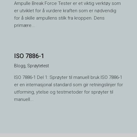
Ampulle Break Force Tester er et viktig verktøy som
er utviklet for å vurdere kraften som er nødvendig
for å skille ampullens stilk fra kroppen. Dens
primære...
ISO 7886-1
Blogg
,
Sprøytetest
VI
ISO 7886-1 Del 1: Sprøyter til manuell bruk ISO 7886-1
TH
er en internasjonal standard som gir retningslinjer for
HE
utforming, ytelse og testmetoder for sprøyter til
UK
manuell...
TR
SV
SL