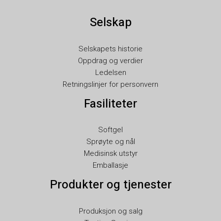
SK
Selskap
RU
RO
Selskapets historie
PT
Oppdrag og verdier
PL
Ledelsen
Retningslinjer for personvern
NL
Fasiliteter
LV
LT
Softgel
KO
Sprøyte og nål
JA
Medisinsk utstyr
Emballasje
IT
Produkter og tjenester
ID
HU
Produksjon og salg
FR