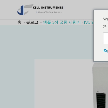
콘
게
텐
시
츠
물
We
홈
블로그
앰플 3점 굽힘 시험기 - ISO 9187
로
탐
yo
건
색
너
뛰
기