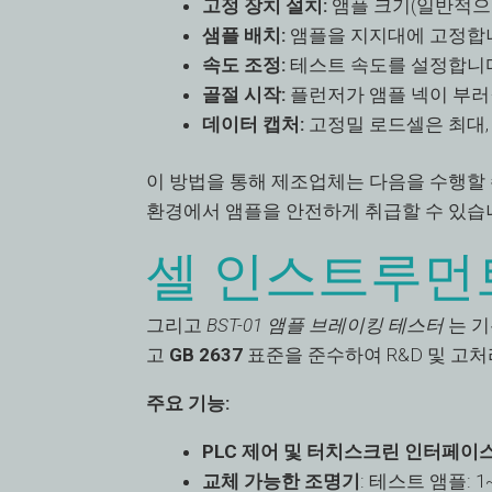
고정 장치 설치:
앰플 크기(일반적으로
샘플 배치:
앰플을 지지대에 고정합
속도 조정:
테스트 속도를 설정합니다(예
골절 시작:
플런저가 앰플 넥이 부러
데이터 캡처:
고정밀 로드셀은 최대,
이 방법을 통해 제조업체는 다음을 수행할 
환경에서 앰플을 안전하게 취급할 수 있습
셀 인스트루먼
그리고
BST-01 앰플 브레이킹 테스터
는 기
고
GB 2637
표준을 준수하여 R&D 및 고처
주요 기능:
PLC 제어 및 터치스크린 인터페이
교체 가능한 조명기
: 테스트 앰플: 1