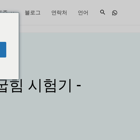
검
표준
블로그
연락처
언어
색
굽힘 시험기 -