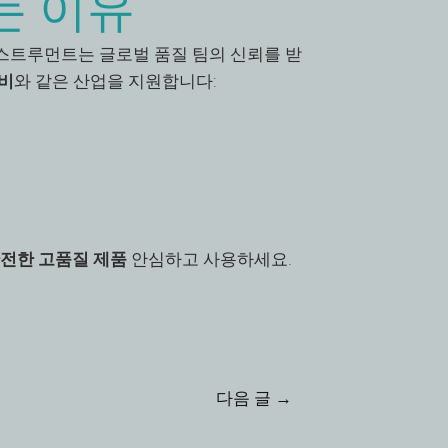
는 이유
스트루먼트는 글로벌 품질 팀의 신뢰를 받
준비
와 같은 산업을 지원합니다:
VI
전한 고품질 제품
안심하고 사용하세요.
TH
HE
UK
TR
다음 글
→
SV