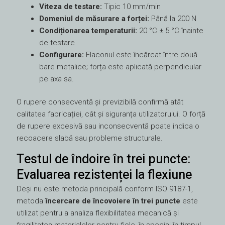
Viteza de testare:
Tipic 10 mm/min
Domeniul de măsurare a forței:
Până la 200 N
Condiționarea temperaturii:
20 °C ± 5 °C înainte
de testare
Configurare:
Flaconul este încărcat între două
bare metalice; forța este aplicată perpendicular
pe axa sa.
O rupere consecventă și previzibilă confirmă atât
calitatea fabricației, cât și siguranța utilizatorului. O forță
de rupere excesivă sau inconsecventă poate indica o
recoacere slabă sau probleme structurale.
Testul de îndoire în trei puncte:
Evaluarea rezistenței la flexiune
Deși nu este metoda principală conform ISO 9187-1,
metoda
încercare de încovoiere în trei puncte
este
utilizat pentru a analiza flexibilitatea mecanică și