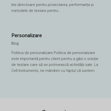
linii directoare pentru proiectarea, performanța și
metodele de testare pentru...
Personalizare
Blog
VI
Politica de personalizare Politica de personalizare
TH
este importantă pentru client pentru a găsi o soluție
HE
de testare care să se potrivească activității sale. La
UK
Cell Instruments, ne mândrim cu faptul că suntem...
TR
SV
SL
SK