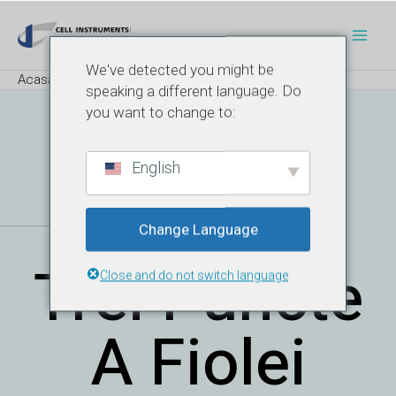
Salt
Post
Meni
la
navigare
Princ
conținut
We've detected you might be
Acasă
Blog
ISO 9187-1
speaking a different language. Do
you want to change to:
Test De
English
Îndoire În
Change Language
Trei Puncte
Close and do not switch language
A Fiolei