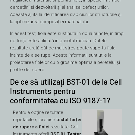
fragilitatea materialelor pentru fiole, în special în timpul
cercetării și dezvoltării și al analizei defecțiunilor.
Aceasta ajută la identificarea slăbiciunilor structurale și
la optimizarea compoziției materialului.
În acest test, fiola este susținută în două puncte, în timp
ce forța este aplicată în punctul median. Datele
rezultate arată cât de mult stres poate suporta fiola
înainte de a se rupe. Aceste informații sunt utile la
proiectarea fiolelor cu o grosime optimă a peretelui și
profile de rupere.
De ce să utilizați BST-01 de la Cell
Instruments pentru
conformitatea cu ISO 9187-1?
Pentru a obține rezultate
repetabile și precise
testul forței
de rupere a fiolei
rezultate, Cell
Instruments oferă
BST-01
Tester