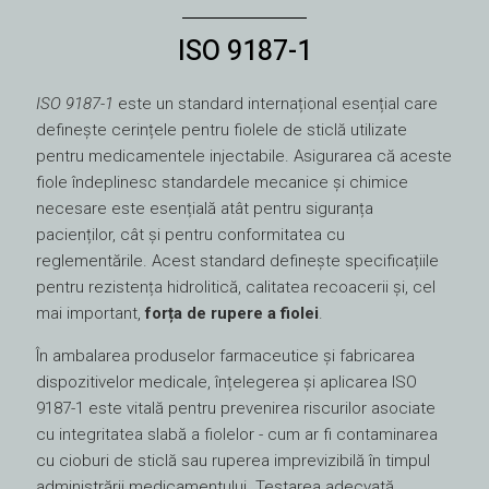
ISO 9187-1
ISO 9187-1
este un standard internațional esențial care
definește cerințele pentru fiolele de sticlă utilizate
pentru medicamentele injectabile. Asigurarea că aceste
fiole îndeplinesc standardele mecanice și chimice
necesare este esențială atât pentru siguranța
pacienților, cât și pentru conformitatea cu
reglementările. Acest standard definește specificațiile
pentru rezistența hidrolitică, calitatea recoacerii și, cel
mai important,
forța de rupere a fiolei
.
În ambalarea produselor farmaceutice și fabricarea
dispozitivelor medicale, înțelegerea și aplicarea ISO
9187-1 este vitală pentru prevenirea riscurilor asociate
cu integritatea slabă a fiolelor - cum ar fi contaminarea
cu cioburi de sticlă sau ruperea imprevizibilă în timpul
administrării medicamentului. Testarea adecvată,