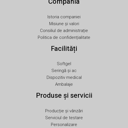
Compania
RU
PT
Istoria companiei
PL
Misiune și valori
NL
Consiliul de administrație
Politica de confidențialitate
NB
Facilități
LV
LT
Softgel
KO
Seringă și ac
JA
Dispozitiv medical
Ambalaje
IT
Produse și servicii
ID
HU
Producție și vânzări
FR
Serviciul de testare
FI
Personalizare