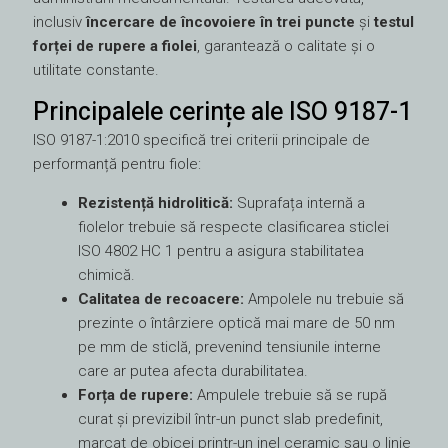
inclusiv
încercare de încovoiere în trei puncte
și
testul
forței de rupere a fiolei
, garantează o calitate și o
utilitate constante.
Principalele cerințe ale ISO 9187-1
ISO 9187-1:2010 specifică trei criterii principale de
performanță pentru fiole:
Rezistență hidrolitică:
Suprafața internă a
fiolelor trebuie să respecte clasificarea sticlei
ISO 4802 HC 1 pentru a asigura stabilitatea
chimică.
Calitatea de recoacere:
Ampolele nu trebuie să
prezinte o întârziere optică mai mare de 50 nm
pe mm de sticlă, prevenind tensiunile interne
care ar putea afecta durabilitatea.
Forța de rupere:
Ampulele trebuie să se rupă
curat și previzibil într-un punct slab predefinit,
marcat de obicei printr-un inel ceramic sau o linie