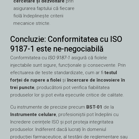
cercetare și dezvoltare
prin
asigurarea faptului că fiecare
fiolă îndeplinește criterii
mecanice stricte.
Concluzie: Conformitatea cu ISO
9187-1 este ne-negociabilă
Conformitatea cu
ISO 9187-1
asigură că fiolele
injectabile sunt sigure, funcționale și consecvente. Prin
efectuarea de teste standardizate, cum ar fi
testul
forței de rupere a fiolei
și
încercare de încovoiere în
trei puncte
, producătorii pot verifica fiabilitatea
produselor lor și pot evita eșecurile critice de calitate.
Cu instrumente de precizie precum
BST-01
de la
Instrumente celulare
, profesioniștii pot îndeplini cu
încredere cerințele ISO și pot proteja integritatea
produselor. Indiferent dacă lucrați în domeniul
producției farmaceutice, al testării de reglementare sau