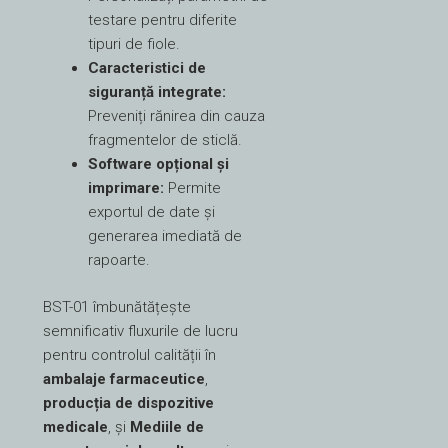
testare pentru diferite
tipuri de fiole.
Caracteristici de
siguranță integrate:
Preveniți rănirea din cauza
fragmentelor de sticlă.
Software opțional și
imprimare:
Permite
exportul de date și
generarea imediată de
rapoarte.
BST-01 îmbunătățește
semnificativ fluxurile de lucru
pentru controlul calității în
ambalaje farmaceutice
,
producția de dispozitive
medicale
, și
Mediile de