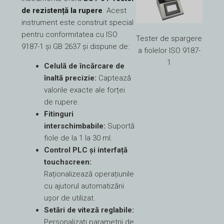
de rezistență la rupere
. Acest
instrument este construit special
pentru conformitatea cu ISO
Tester de spargere
9187-1 și GB 2637 și dispune de:
a fiolelor ISO 9187-
1
Celulă de încărcare de
înaltă precizie:
Captează
valorile exacte ale forței
de rupere.
Fitinguri
interschimbabile:
Suportă
fiole de la 1 la 30 ml.
Control PLC și interfață
touchscreen:
Raționalizează operațiunile
cu ajutorul automatizării
ușor de utilizat.
Setări de viteză reglabile:
Personalizați parametrii de