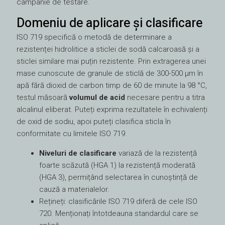
campanie de testare.
Domeniu de aplicare și clasificare
ISO 719 specifică o metodă de determinare a
rezistenței hidrolitice a sticlei de sodă calcaroasă și a
sticlei similare mai puțin rezistente. Prin extragerea unei
mase cunoscute de granule de sticlă de 300-500 µm în
apă fără dioxid de carbon timp de 60 de minute la 98 °C,
testul măsoară
volumul de acid
necesare pentru a titra
alcalinul eliberat. Puteți exprima rezultatele în echivalenți
de oxid de sodiu, apoi puteți clasifica sticla în
conformitate cu limitele ISO 719.
Niveluri de clasificare
variază de la rezistență
foarte scăzută (HGA 1) la rezistență moderată
(HGA 3), permițând selectarea în cunoștință de
cauză a materialelor.
Rețineți: clasificările ISO 719 diferă de cele ISO
720. Menționați întotdeauna standardul care se