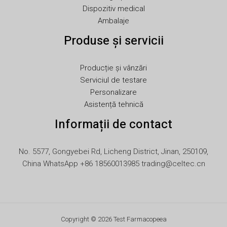
JA
Dispozitiv medical
Ambalaje
IT
Produse și servicii
ID
HU
Producție și vânzări
FR
Serviciul de testare
FI
Personalizare
Asistență tehnică
ET
Informații de contact
ES
EL
No. 5577, Gongyebei Rd, Licheng District, Jinan, 250109,
DE
China WhatsApp +86 18560013985 trading@celtec.cn
DA
CS
BG
Copyright © 2026 Test Farmacopeea
AR