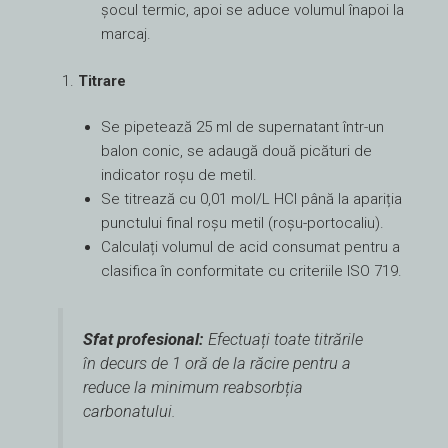
șocul termic, apoi se aduce volumul înapoi la
marcaj.
Titrare
Se pipetează 25 ml de supernatant într-un
balon conic, se adaugă două picături de
indicator roșu de metil.
Se titrează cu 0,01 mol/L HCl până la apariția
punctului final roșu metil (roșu-portocaliu).
Calculați volumul de acid consumat pentru a
clasifica în conformitate cu criteriile ISO 719.
Sfat profesional:
Efectuați toate titrările
în decurs de 1 oră de la răcire pentru a
reduce la minimum reabsorbția
carbonatului.