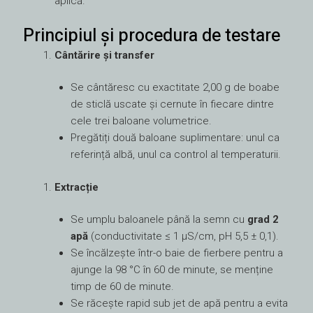
aplică.
Principiul și procedura de testare
Cântărire și transfer
Se cântăresc cu exactitate 2,00 g de boabe
de sticlă uscate și cernute în fiecare dintre
cele trei baloane volumetrice.
Pregătiți două baloane suplimentare: unul ca
referință albă, unul ca control al temperaturii.
Extracție
Se umplu baloanele până la semn cu
grad 2
apă
(conductivitate ≤ 1 µS/cm, pH 5,5 ± 0,1).
Se încălzește într-o baie de fierbere pentru a
ajunge la 98 °C în 60 de minute, se menține
timp de 60 de minute.
Se răcește rapid sub jet de apă pentru a evita