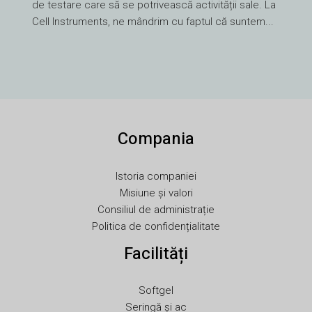
de testare care să se potrivească activității sale. La
UK
Cell Instruments, ne mândrim cu faptul că suntem...
TR
SV
SL
SK
Compania
RU
PT
Istoria companiei
PL
Misiune și valori
NL
Consiliul de administrație
Politica de confidențialitate
NB
Facilități
LV
LT
Softgel
KO
Seringă și ac