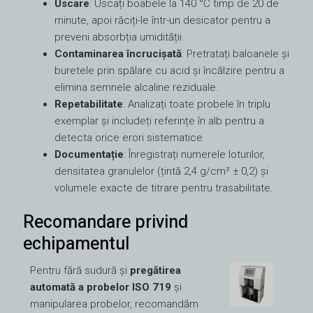
Uscare
: Uscați boabele la 140 °C timp de 20 de
minute, apoi răciți-le într-un desicator pentru a
preveni absorbția umidității.
Contaminarea încrucișată
: Pretratați baloanele și
buretele prin spălare cu acid și încălzire pentru a
elimina semnele alcaline reziduale.
Repetabilitate
: Analizați toate probele în triplu
exemplar și includeți referințe în alb pentru a
detecta orice erori sistematice.
Documentație
: Înregistrați numerele loturilor,
densitatea granulelor (țintă 2,4 g/cm³ ± 0,2) și
volumele exacte de titrare pentru trasabilitate.
Recomandare privind
echipamentul
Pentru fără sudură și
pregătirea
automată a probelor ISO 719
și
manipularea probelor, recomandăm