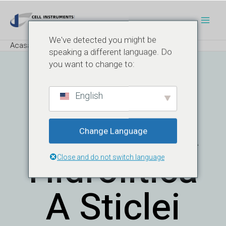
Salt
Post
Meni
la
navigare
Princ
conținut
We've detected you might be
Acasă
Blog
Test de rezistență hidrolitică ISO 719
speaking a different language. Do
you want to change to:
Test De
English
Rezistență
Change Language
Hidrolitică
Close and do not switch language
A Sticlei