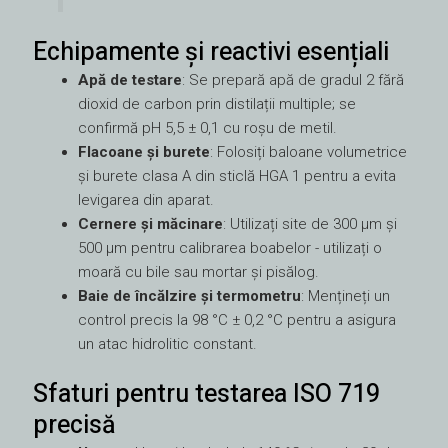
Echipamente și reactivi esențiali
Apă de testare
: Se prepară apă de gradul 2 fără
dioxid de carbon prin distilații multiple; se
confirmă pH 5,5 ± 0,1 cu roșu de metil.
Flacoane și burete
: Folosiți baloane volumetrice
și burete clasa A din sticlă HGA 1 pentru a evita
levigarea din aparat.
Cernere și măcinare
: Utilizați site de 300 µm și
500 µm pentru calibrarea boabelor - utilizați o
moară cu bile sau mortar și pisălog.
Baie de încălzire și termometru
: Mențineți un
control precis la 98 °C ± 0,2 °C pentru a asigura
un atac hidrolitic constant.
Sfaturi pentru testarea ISO 719
precisă