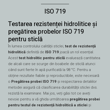
ISO 719
Testarea rezistenței hidrolitice și
pregătirea probelor ISO 719
pentru sticlă
În lumea controlului calității sticlei,
test de rezistență
hidrolitică
definită de
ISO 719
joacă un rol esențial.
Acest
test hidrolitic pentru sticlă
evaluează cantitatea
de alcali care se scurge din boabele de sticlă atunci
când sunt fierte în apă purificată la 98 °C. Pentru a
obține rezultate fiabile și reproductibile, este necesară
o
Pregătirea probei ISO 719
și respectarea detaliilor
metodei asigură că clasificarea durabilității sticlei dvs.
rezistă la examinare. Mai jos, veți găsi tot ce aveți
nevoie pentru a vă ghida următoarea
pregătirea probei
pentru testul de rezistență hidrolitică a sticlei
și