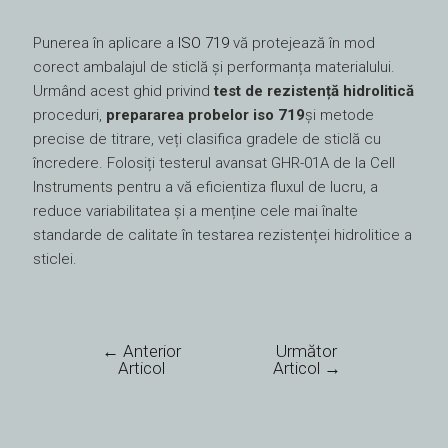
Punerea în aplicare a
ISO 719
vă protejează în mod
corect ambalajul de sticlă și performanța materialului.
Urmând acest ghid privind
test de rezistență hidrolitică
proceduri,
prepararea probelor iso 719
și metode
precise de titrare, veți clasifica gradele de sticlă cu
încredere. Folosiți testerul avansat GHR-01A de la Cell
Instruments pentru a vă eficientiza fluxul de lucru, a
reduce variabilitatea și a menține cele mai înalte
standarde de calitate în testarea rezistenței hidrolitice a
sticlei.
←
Anterior
Următor
Articol
Articol
→