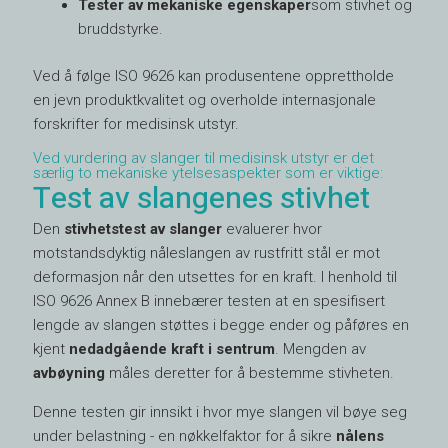
Tester av mekaniske egenskaper
som stivhet og
bruddstyrke.
Ved å følge ISO 9626 kan produsentene opprettholde
en jevn produktkvalitet og overholde internasjonale
forskrifter for medisinsk utstyr.
Ved vurdering av slanger til medisinsk utstyr er det
særlig to mekaniske ytelsesaspekter som er viktige:
Test av slangenes stivhet
Den
stivhetstest av slanger
evaluerer hvor
motstandsdyktig nåleslangen av rustfritt stål er mot
deformasjon når den utsettes for en kraft. I henhold til
ISO 9626 Annex B innebærer testen at en spesifisert
lengde av slangen støttes i begge ender og påføres en
kjent
nedadgående kraft i sentrum
. Mengden av
avbøyning
måles deretter for å bestemme stivheten.
Denne testen gir innsikt i hvor mye slangen vil bøye seg
under belastning - en nøkkelfaktor for å sikre
nålens