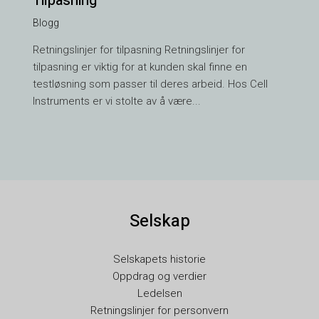
Tilpasning
Blogg
VI
Retningslinjer for tilpasning Retningslinjer for
TH
tilpasning er viktig for at kunden skal finne en
HE
testløsning som passer til deres arbeid. Hos Cell
UK
Instruments er vi stolte av å være...
TR
SV
SL
SK
Selskap
RU
RO
Selskapets historie
PT
Oppdrag og verdier
PL
Ledelsen
Retningslinjer for personvern
NL