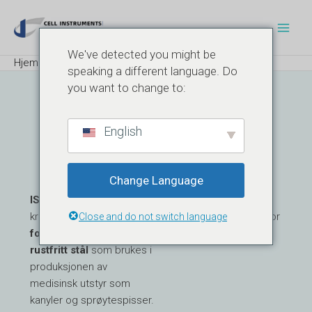
Hopp
Navigasjon
Hov
rett
etter
til
innlegg
We've detected you might be
innholdet
Hjem
Blogg
ISO 9626
speaking a different language. Do
you want to change to:
English
ISO 9626
Test Av Nåleslanger I Rustfritt Stål
Change Language
ISO 9626
spesifiserer
kravene og
testmetoder
Close and do not switch language
for nåleslanger av
rustfritt stål
som brukes i
produksjonen av
medisinsk utstyr som
kanyler og sprøytespisser.