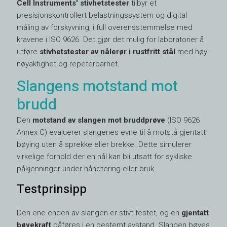
Cell Instruments' stivhetstester
tilbyr et
presisjonskontrollert belastningssystem og digital
måling av forskyvning, i full overensstemmelse med
kravene i ISO 9626. Det gjør det mulig for laboratorier å
utføre
stivhetstester av nålerør i rustfritt stål
med høy
nøyaktighet og repeterbarhet.
Slangens motstand mot
brudd
Den
motstand av slangen mot bruddprøve
(ISO 9626
Annex C) evaluerer slangenes evne til å motstå gjentatt
bøying uten å sprekke eller brekke. Dette simulerer
virkelige forhold der en nål kan bli utsatt for sykliske
påkjenninger under håndtering eller bruk.
Testprinsipp
Den ene enden av slangen er stivt festet, og en
gjentatt
bøyekraft
påføres i en bestemt avstand. Slangen bøyes