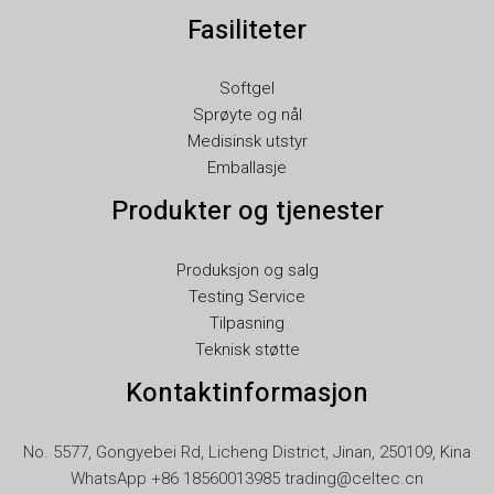
Fasiliteter
LV
LT
Softgel
KO
Sprøyte og nål
JA
Medisinsk utstyr
Emballasje
IT
Produkter og tjenester
ID
HU
Produksjon og salg
FR
Testing Service
FI
Tilpasning
Teknisk støtte
ET
Kontaktinformasjon
ES
EL
No. 5577, Gongyebei Rd, Licheng District, Jinan, 250109, Kina
DE
WhatsApp +86 18560013985 trading@celtec.cn