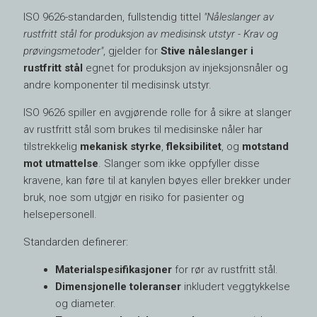
ISO 9626-standarden, fullstendig tittel
"Nåleslanger av
rustfritt stål for produksjon av medisinsk utstyr - Krav og
prøvingsmetoder"
, gjelder for
Stive nåleslanger i
rustfritt stål
egnet for produksjon av injeksjonsnåler og
andre komponenter til medisinsk utstyr.
ISO 9626 spiller en avgjørende rolle for å sikre at slanger
av rustfritt stål som brukes til medisinske nåler har
tilstrekkelig
mekanisk styrke
,
fleksibilitet
, og
motstand
mot utmattelse
. Slanger som ikke oppfyller disse
kravene, kan føre til at kanylen bøyes eller brekker under
bruk, noe som utgjør en risiko for pasienter og
helsepersonell.
Standarden definerer:
Materialspesifikasjoner
for rør av rustfritt stål.
Dimensjonelle toleranser
inkludert veggtykkelse
og diameter.