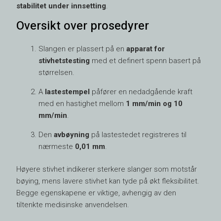
stabilitet under innsetting
.
Oversikt over prosedyrer
Slangen er plassert på en
apparat for
stivhetstesting
med et definert spenn basert på
størrelsen.
A
lastestempel
påfører en nedadgående kraft
med en hastighet mellom
1 mm/min og 10
mm/min
.
Den
avbøyning
på lastestedet registreres til
nærmeste
0,01 mm
.
Høyere stivhet indikerer sterkere slanger som motstår
bøying, mens lavere stivhet kan tyde på økt fleksibilitet.
Begge egenskapene er viktige, avhengig av den
tiltenkte medisinske anvendelsen.