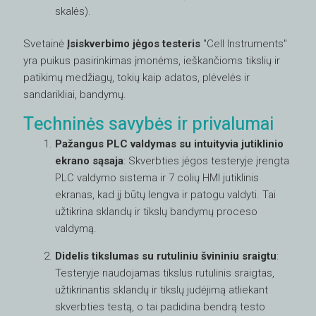
skalės).
Svetainė
Įsiskverbimo jėgos testeris
"Cell Instruments"
yra puikus pasirinkimas įmonėms, ieškančioms tikslių ir
patikimų medžiagų, tokių kaip adatos, plėvelės ir
sandarikliai, bandymų.
Techninės savybės ir privalumai
Pažangus PLC valdymas su intuityvia jutiklinio
ekrano sąsaja
: Skverbties jėgos testeryje įrengta
PLC valdymo sistema ir 7 colių HMI jutiklinis
ekranas, kad jį būtų lengva ir patogu valdyti. Tai
užtikrina sklandų ir tikslų bandymų proceso
valdymą.
Didelis tikslumas su rutuliniu švininiu sraigtu
:
Testeryje naudojamas tikslus rutulinis sraigtas,
užtikrinantis sklandų ir tikslų judėjimą atliekant
skverbties testą, o tai padidina bendrą testo