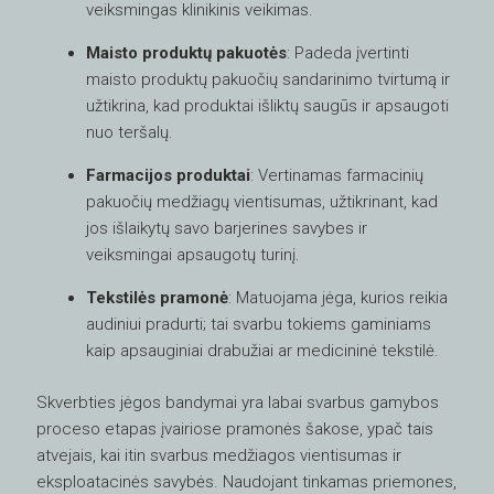
veiksmingas klinikinis veikimas.
Maisto produktų pakuotės
: Padeda įvertinti
maisto produktų pakuočių sandarinimo tvirtumą ir
užtikrina, kad produktai išliktų saugūs ir apsaugoti
nuo teršalų.
Farmacijos produktai
: Vertinamas farmacinių
pakuočių medžiagų vientisumas, užtikrinant, kad
jos išlaikytų savo barjerines savybes ir
veiksmingai apsaugotų turinį.
Tekstilės pramonė
: Matuojama jėga, kurios reikia
audiniui pradurti; tai svarbu tokiems gaminiams
kaip apsauginiai drabužiai ar medicininė tekstilė.
Skverbties jėgos bandymai yra labai svarbus gamybos
proceso etapas įvairiose pramonės šakose, ypač tais
atvejais, kai itin svarbus medžiagos vientisumas ir
eksploatacinės savybės. Naudojant tinkamas priemones,