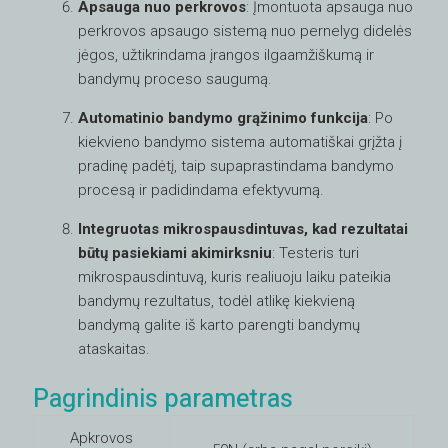
Apsauga nuo perkrovos
: Įmontuota apsauga nuo
perkrovos apsaugo sistemą nuo pernelyg didelės
jėgos, užtikrindama įrangos ilgaamžiškumą ir
bandymų proceso saugumą.
Automatinio bandymo grąžinimo funkcija
: Po
kiekvieno bandymo sistema automatiškai grįžta į
pradinę padėtį, taip supaprastindama bandymo
procesą ir padidindama efektyvumą.
Integruotas mikrospausdintuvas, kad rezultatai
būtų pasiekiami akimirksniu
: Testeris turi
mikrospausdintuvą, kuris realiuoju laiku pateikia
bandymų rezultatus, todėl atlikę kiekvieną
bandymą galite iš karto parengti bandymų
ataskaitas.
Pagrindinis parametras
Apkrovos