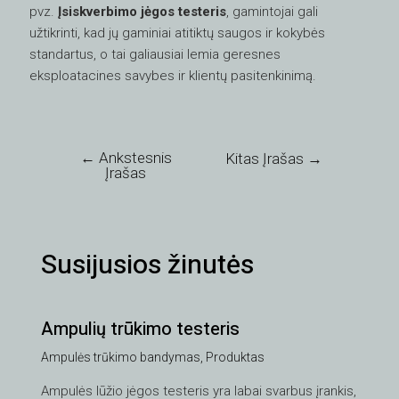
pvz.
Įsiskverbimo jėgos testeris
, gamintojai gali
užtikrinti, kad jų gaminiai atitiktų saugos ir kokybės
standartus, o tai galiausiai lemia geresnes
eksploatacines savybes ir klientų pasitenkinimą.
←
Ankstesnis
Kitas Įrašas
→
Įrašas
Susijusios žinutės
Ampulių trūkimo testeris
Ampulės trūkimo bandymas
,
Produktas
Ampulės lūžio jėgos testeris yra labai svarbus įrankis,