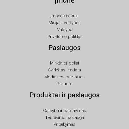
Įmonė
RO
Įmonės istorija
PT
Misija ir vertybės
PL
Valdyba
Privatumo politika
NL
Paslaugos
NB
LV
Minkštieji geliai
KO
Švirkštas ir adata
JA
Medicinos prietaisas
Pakuotė
IT
Produktai ir paslaugos
ID
HU
Gamyba ir pardavimas
FR
Testavimo paslauga
FI
Pritaikymas