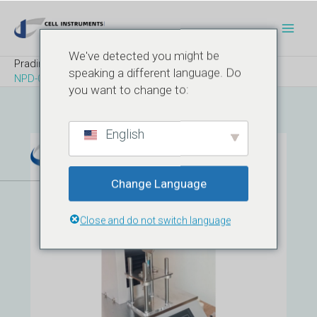
Pereiti
Įrašų
Pagr
prie
navigacija
Meni
turinio
We've detected you might be
Pradinis
Produktas
speaking a different language. Do
NPD-01 Adatos įsiskverbimo jėgos testeris
you want to change to:
English
Change Language
Close and do not switch language