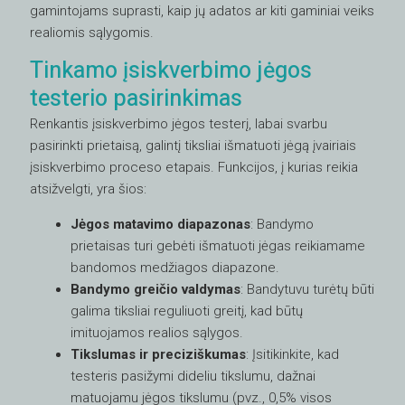
gamintojams suprasti, kaip jų adatos ar kiti gaminiai veiks
realiomis sąlygomis.
Tinkamo įsiskverbimo jėgos
testerio pasirinkimas
Renkantis įsiskverbimo jėgos testerį, labai svarbu
pasirinkti prietaisą, galintį tiksliai išmatuoti jėgą įvairiais
įsiskverbimo proceso etapais. Funkcijos, į kurias reikia
atsižvelgti, yra šios:
Jėgos matavimo diapazonas
: Bandymo
prietaisas turi gebėti išmatuoti jėgas reikiamame
bandomos medžiagos diapazone.
Bandymo greičio valdymas
: Bandytuvu turėtų būti
galima tiksliai reguliuoti greitį, kad būtų
imituojamos realios sąlygos.
Tikslumas ir preciziškumas
: Įsitikinkite, kad
testeris pasižymi dideliu tikslumu, dažnai
matuojamu jėgos tikslumu (pvz., 0,5% visos