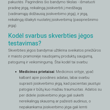
pakuotės. Pagrindinis šio bandymo tikslas - išmatuoti
pradinę jėgą, reikalingą įsiskverbti į medžiagą
(vadinamąją didžiausią įsiskverbimo jėgą), ir jėgą,
reikalingą išlaikyti nuolatinį įsiskverbimą (pasipriešinimo
jėgą).
Kodėl svarbus skverbties jėgos
testavimas?
Skverbties jėgos bandymai užtikrina sveikatos priežiūros
ir maisto pramonėje naudojamų produktų saugumą,
patogumą ir veiksmingumą. Štai kodėl tai svarbu:
Medicinos prietaisai
: Medicinos srityje, ypač
kalbant apie poodines adatas, labai svarbu
suprasti įsiskverbimo jėgą, kad pacientas jaustųsi
patogiai ir būtų kuo mažiau traumuotas. Adatos su
per didele įsiskverbimo jėga gali sukelti
nereikalingą skausmą ar pažeisti audinius, o
nepakankama įsiskverbimo jėga gali lemti