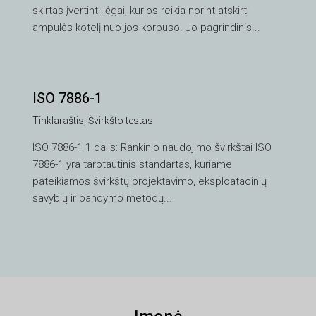
skirtas įvertinti jėgai, kurios reikia norint atskirti
ampulės kotelį nuo jos korpuso. Jo pagrindinis...
ISO 7886-1
Tinklaraštis
,
Švirkšto testas
VI
ISO 7886-1 1 dalis: Rankinio naudojimo švirkštai ISO
TH
7886-1 yra tarptautinis standartas, kuriame
HE
pateikiamos švirkštų projektavimo, eksploatacinių
UK
savybių ir bandymo metodų...
TR
SV
SL
SK
RU