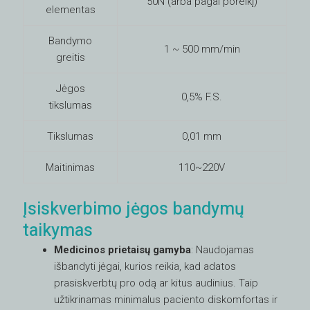
50N (arba pagal poreikį)
elementas
Bandymo
1 ~ 500 mm/min
greitis
Jėgos
0,5% F.S.
tikslumas
Tikslumas
0,01 mm
Maitinimas
110~220V
Įsiskverbimo jėgos bandymų
taikymas
Medicinos prietaisų gamyba
: Naudojamas
išbandyti jėgai, kurios reikia, kad adatos
prasiskverbtų pro odą ar kitus audinius. Taip
užtikrinamas minimalus paciento diskomfortas ir