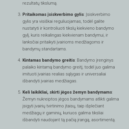
rezultatų tikslumą.
Pritaikomas įsiskverbimo gylis
: Įsiskverbimo
gylis yra visiškai reguliuojamas, todėl galite
nustatyti ir kontroliuoti tikslų kiekvieno bandymo
gylį, kuris reikalingas kiekvienam bandymui, ir
lanksčiai pritaikyti įvairioms medžiagoms ir
bandymų standartams.
Kintamas bandymo greitis
: Bandymo įrenginys
palaiko kintamą bandymo greitį, todėl juo galima
imituoti įvairias realias sąlygas ir universaliai
išbandyti įvairias medžiagas.
Keli laikikliai, skirti jėgos žemyn bandymams
:
Žemyn nukreiptos jėgos bandymams atlikti galima
įsigyti įvairių tvirtinimo įtaisų, taip išplečiant
medžiagų ir gaminių, kuriuos galima tiksliai
išbandyti naudojant tą pačią įrangą, asortimentą.