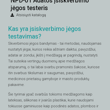
NPD-01 Adatos įsiskverbimo
jėgos testeris
Atsisiųsti katalogą
Kas yra įsiskverbimo jėgos
testavimas?
Skverbimosi jėgos bandymas - tai metodas, naudojamas
nustatyti jėgai, kurios reikia aštriam daiktui, pavyzdžiui,
adatai ar zondui, įkišti į medžiagą ar pagrindą, nustatyti.
Tai suteikia vertingų duomenų apie medžiagos
atsparumą, o tai labai svarbu pramonės šakose, kuriose
itin svarbus tikslumas ir saugumas, pavyzdžiui,
medicinos prietaisų gamyboje ir maisto produktų
pakavime.
Šie tyrimai ypač svarbūs tokioms medžiagoms kaip
lateksas, silikonas ir įvairūs plastikai, kurie naudojami
tokiuose gaminiuose kaip poodinės adatos, plombos ir