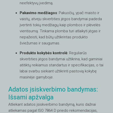
neefektyvų įvedimą.
Pakavimo medžiagos
: Pakuočių, ypač maisto ir
vaistų, atveju skverbties jėgos bandymai padeda
įvertinti tokių medžiagų kaip plombos ir plėvelės
vientisumą. Tinkama plomba turi atlaikyti jėgas ir
nepažeisti, kad būtų užtikrintas produkto
šviežumas ir saugumas.
Produkto kokybės kontrolė
: Reguliarūs
skverbties jėgos bandymai užtikrina, kad gaminiai
atitiktų reikiamus standartus ir specifikacijas, o tai
labai svarbu siekiant užtikrinti pastovią kokybę
masinėje gamyboje.
Adatos įsiskverbimo bandymas:
Išsami apžvalga
Atliekant adatos įsiskverbimo bandymą, kuris dažnai
atliekamas pagal ISO 7864 D priedo rekomendacijas,