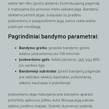
adata tam tikru greičiu įkišama į kontroliuojamą pagrindą
ir matuojama šio proceso metu veikianti jėga. Bandymu
siekiama įvertinti jėgas, susijusias su pradiniu
įsiskverbimu ir pasipriešinimo jėga, kurios reikia adatai
judėti per medžiagą.
Pagrindiniai bandymo parametrai:
Bandymo greitis
: Įprastas bandymo greitis
adatos įsiskverbimui yra 100 mm/min.
Įsiskverbimo gylis
: Adata įduriama į gylį, lygų 80%
jos vardinio ilgio.
Bandomieji substratai
: Įprasti bandymų pagrindai
yra natūralus latekso kaučiukas, poliuretanas,
silikono kaučiukas ir polietilenas.
Įsiskverbimo jėga matuojama prie bandymo aparato
pritvirtintu apkrovos jutikliu, kuris fiksuoja jėgą įvairiais
adatos įvedimo etapais. Surinkti duomenys padeda