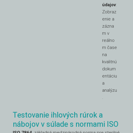
údajov
:
Zobraz
enie a
zázna
m v
reálno
m čase
na
kvalitnú
dokum
entáciu
a
analýzu
.
Testovanie ihlových rúrok a
nábojov v súlade s normami ISO
ISO 7864
, základná medzinárodná norma pre sterilné