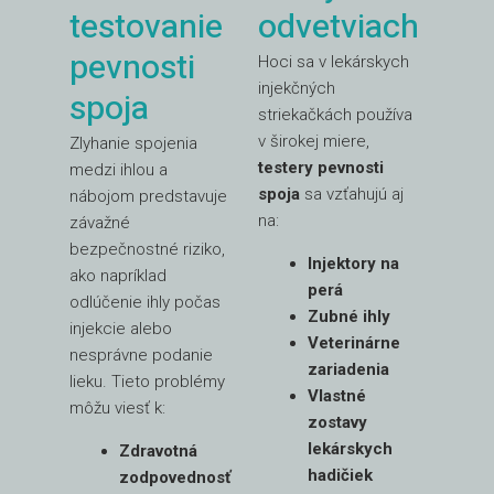
testovanie
odvetviach
pevnosti
Hoci sa v lekárskych
injekčných
spoja
striekačkách používa
v širokej miere,
Zlyhanie spojenia
testery pevnosti
medzi ihlou a
spoja
sa vzťahujú aj
nábojom predstavuje
na:
závažné
bezpečnostné riziko,
Injektory na
ako napríklad
perá
odlúčenie ihly počas
Zubné ihly
injekcie alebo
Veterinárne
nesprávne podanie
zariadenia
lieku. Tieto problémy
Vlastné
môžu viesť k:
zostavy
lekárskych
Zdravotná
hadičiek
zodpovednosť