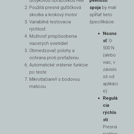
dotykovou obrazovkou HMI
pevnosti
Použitá presná guľôčková
spoja
by mali
skrutka a krokový motor
spĺňať tieto
Variabilná testovacia
špecifikácie:
rýchlosť.
Nosno
Možnosť prispôsobenia
sť
: 0-
viacerých svietidiel
500 N
Obmedzovač polohy a
(alebo
ochrana proti preťaženiu
viac, v
Automatické vrátenie funkcie
závislo
po teste
sti od
Mikrotlačiareň s bodovou
aplikáci
maticou
e).
Regulá
cia
rýchlo
sti
:
Presná