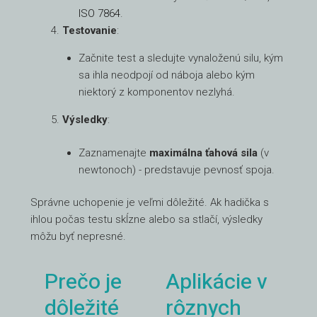
ISO 7864
.
Testovanie
:
Začnite test a sledujte vynaloženú silu, kým
sa ihla neodpojí od náboja alebo kým
niektorý z komponentov nezlyhá.
Výsledky
:
Zaznamenajte
maximálna ťahová sila
(v
newtonoch) - predstavuje pevnosť spoja.
Správne uchopenie je veľmi dôležité. Ak hadička s
ihlou počas testu skĺzne alebo sa stlačí, výsledky
môžu byť nepresné.
Prečo je
Aplikácie v
dôležité
rôznych