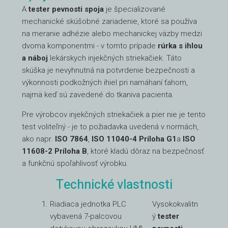
A
tester pevnosti spoja
je špecializované
mechanické skúšobné zariadenie, ktoré sa používa
na meranie adhézie alebo mechanickej väzby medzi
dvoma komponentmi - v tomto prípade
rúrka s ihlou
a náboj
lekárskych injekčných striekačiek. Táto
skúška je nevyhnutná na potvrdenie bezpečnosti a
výkonnosti podkožných ihiel pri namáhaní ťahom,
najmä keď sú zavedené do tkaniva pacienta.
Pre výrobcov injekčných striekačiek a pier nie je tento
test voliteľný - je to požiadavka uvedená v normách,
ako napr.
ISO 7864
,
ISO 11040-4 Príloha G1
a
ISO
11608-2 Príloha B
, ktoré kladú dôraz na bezpečnosť
a funkčnú spoľahlivosť výrobku.
Technické vlastnosti
Riadiaca jednotka PLC
Vysokokvalitn
vybavená 7-palcovou
ý
tester