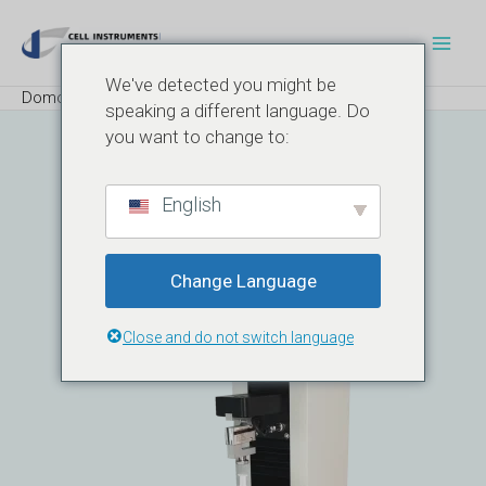
Preskočiť
Navigácia
Hlav
na
v
Men
obsah
príspevku
We've detected you might be
Domov
Produkt
Tester pevnosti ihlového spoja
speaking a different language. Do
you want to change to:
English
Change Language
Close and do not switch language