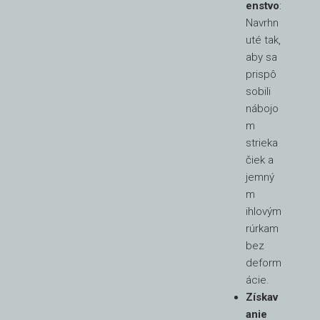
enstvo
:
Navrhn
uté tak,
aby sa
prispô
sobili
nábojo
m
strieka
čiek a
jemný
m
ihlovým
rúrkam
bez
deform
ácie.
Získav
anie