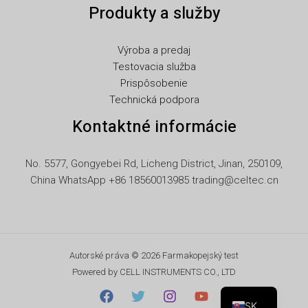
Produkty a služby
ID
HU
Výroba a predaj
FR
Testovacia služba
FI
Prispôsobenie
Technická podpora
ET
Kontaktné informácie
ES
EL
No. 5577, Gongyebei Rd, Licheng District, Jinan, 250109,
DE
China WhatsApp +86 18560013985 trading@celtec.cn
DA
CS
BG
Autorské práva © 2026 Farmakopejský test
AR
Powered by CELL INSTRUMENTS CO., LTD
EN
SK