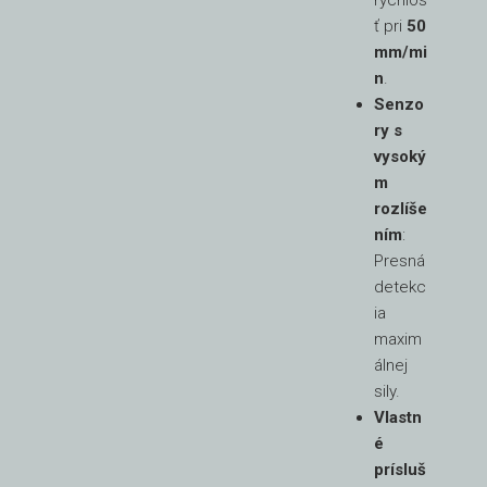
rýchlos
ť pri
50
mm/mi
n
.
Senzo
ry s
vysoký
m
rozlíše
ním
:
Presná
detekc
ia
maxim
álnej
sily.
Vlastn
é
prísluš