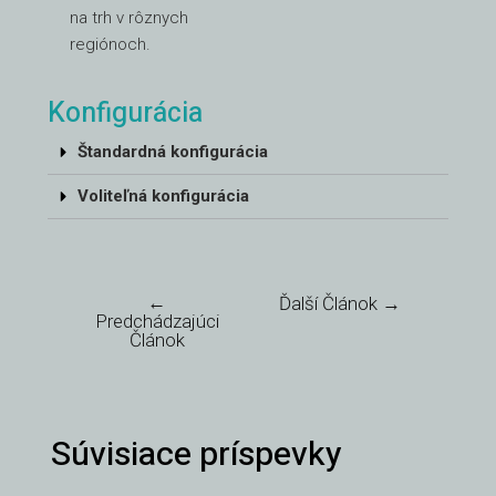
na trh v rôznych
regiónoch.
Konfigurácia
Štandardná konfigurácia
Voliteľná konfigurácia
←
Ďalší Článok
→
Predchádzajúci
Článok
Súvisiace príspevky