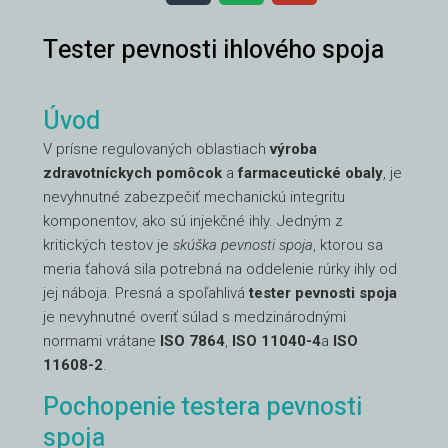
Tester pevnosti ihlového spoja
Úvod
V prísne regulovaných oblastiach
výroba
zdravotníckych pomôcok
a
farmaceutické obaly
, je
nevyhnutné zabezpečiť mechanickú integritu
komponentov, ako sú injekčné ihly. Jedným z
kritických testov je
skúška pevnosti spoja
, ktorou sa
meria ťahová sila potrebná na oddelenie rúrky ihly od
jej náboja. Presná a spoľahlivá
tester pevnosti spoja
je nevyhnutné overiť súlad s medzinárodnými
normami vrátane
ISO 7864
,
ISO 11040-4
a
ISO
11608-2
.
Pochopenie testera pevnosti
spoja