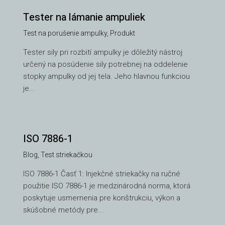
Tester na lámanie ampuliek
Test na porušenie ampulky
,
Produkt
Tester sily pri rozbití ampulky je dôležitý nástroj
určený na posúdenie sily potrebnej na oddelenie
stopky ampulky od jej tela. Jeho hlavnou funkciou
je...
ISO 7886-1
Blog
,
Test striekačkou
VI
ISO 7886-1 Časť 1: Injekčné striekačky na ručné
TH
použitie ISO 7886-1 je medzinárodná norma, ktorá
HE
poskytuje usmernenia pre konštrukciu, výkon a
UK
skúšobné metódy pre...