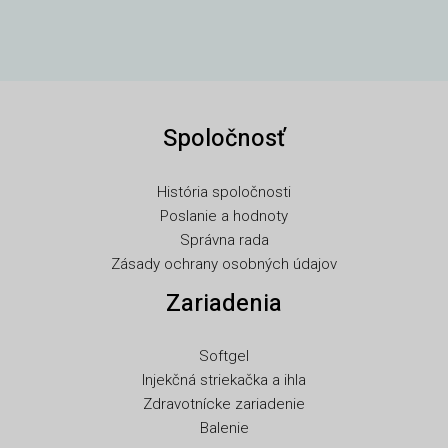
TR
SV
SL
RU
Spoločnosť
RO
PT
História spoločnosti
PL
Poslanie a hodnoty
NL
Správna rada
Zásady ochrany osobných údajov
NB
Zariadenia
LV
LT
Softgel
KO
Injekčná striekačka a ihla
JA
Zdravotnícke zariadenie
Balenie
IT