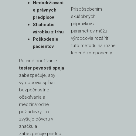
Nedodržiavani
Prispôsobením
e právnych
skúšobných
predpisov
prípravkov a
Stiahnutie
parametrov môžu
výrobku z trhu
výrobcovia rozšíriť
Poškodenie
túto metódu na rôzne
pacientov
lepené komponenty.
Rutinné používanie
tester pevnosti spoja
zabezpečuje, aby
výrobcovia spĺňali
bezpečnostné
očakávania a
medzinárodné
požiadavky. To
zvyšuje dôveru v
značku a
zabezpečuje prístup