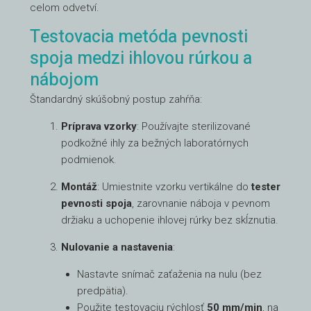
celom odvetví.
Testovacia metóda pevnosti
spoja medzi ihlovou rúrkou a
nábojom
Štandardný skúšobný postup zahŕňa:
Príprava vzorky
: Používajte sterilizované
podkožné ihly za bežných laboratórnych
podmienok.
Montáž
: Umiestnite vzorku vertikálne do
tester
pevnosti spoja
, zarovnanie náboja v pevnom
držiaku a uchopenie ihlovej rúrky bez skĺznutia.
Nulovanie a nastavenia
:
Nastavte snímač zaťaženia na nulu (bez
predpätia).
Použite testovaciu rýchlosť
50 mm/min
, na