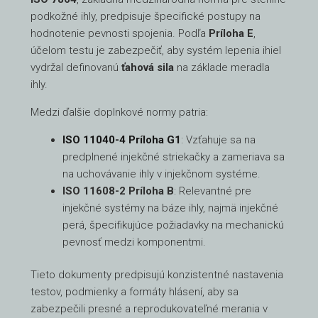
podkožné ihly, predpisuje špecifické postupy na
hodnotenie pevnosti spojenia. Podľa
Príloha E
,
účelom testu je zabezpečiť, aby systém lepenia ihiel
vydržal definovanú
ťahová sila
na základe meradla
ihly.
Medzi ďalšie doplnkové normy patria:
ISO 11040-4 Príloha G1
: Vzťahuje sa na
predplnené injekčné striekačky a zameriava sa
na uchovávanie ihly v injekčnom systéme.
ISO 11608-2 Príloha B
: Relevantné pre
injekčné systémy na báze ihly, najmä injekčné
perá, špecifikujúce požiadavky na mechanickú
pevnosť medzi komponentmi.
Tieto dokumenty predpisujú konzistentné nastavenia
testov, podmienky a formáty hlásení, aby sa
zabezpečili presné a reprodukovateľné merania v