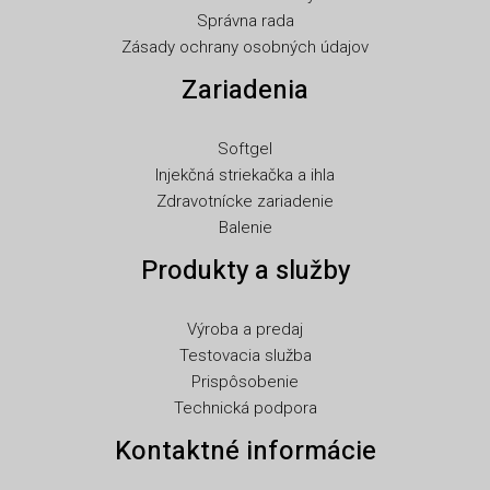
NL
Správna rada
Zásady ochrany osobných údajov
NB
Zariadenia
LV
LT
Softgel
KO
Injekčná striekačka a ihla
JA
Zdravotnícke zariadenie
Balenie
IT
Produkty a služby
ID
HU
Výroba a predaj
FR
Testovacia služba
FI
Prispôsobenie
Technická podpora
ET
Kontaktné informácie
ES
EL