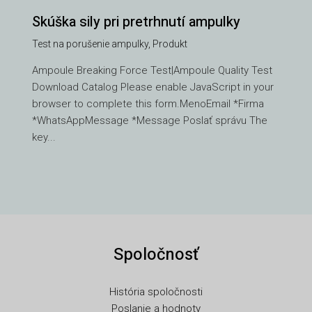
Skúška sily pri pretrhnutí ampulky
Test na porušenie ampulky
,
Produkt
VI
Ampoule Breaking Force Test|Ampoule Quality Test
Download Catalog Please enable JavaScript in your
TH
browser to complete this form.MenoEmail *Firma
HE
*WhatsAppMessage *Message Poslať správu The
UK
key...
TR
SV
SL
RU
Spoločnosť
RO
PT
História spoločnosti
PL
Poslanie a hodnoty