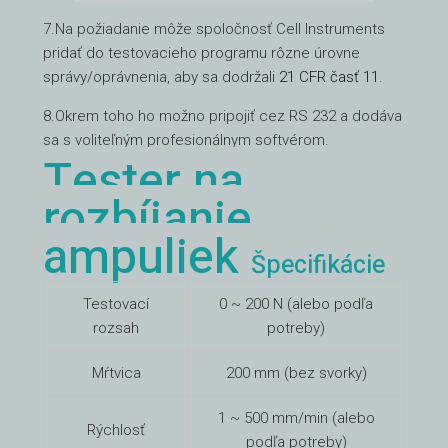
7.Na požiadanie môže spoločnosť Cell Instruments
pridať do testovacieho programu rôzne úrovne
správy/oprávnenia, aby sa dodržali
21 CFR časť 11
.
8.Okrem toho ho možno pripojiť cez RS 232 a dodáva
sa s voliteľným profesionálnym softvérom.
Tester na
rozbíjanie
ampuliek
Špecifikácie
Testovací
0 ~ 200 N (alebo podľa
rozsah
potreby)
Mŕtvica
200 mm (bez svorky)
1 ~ 500 mm/min (alebo
Rýchlosť
podľa potreby)