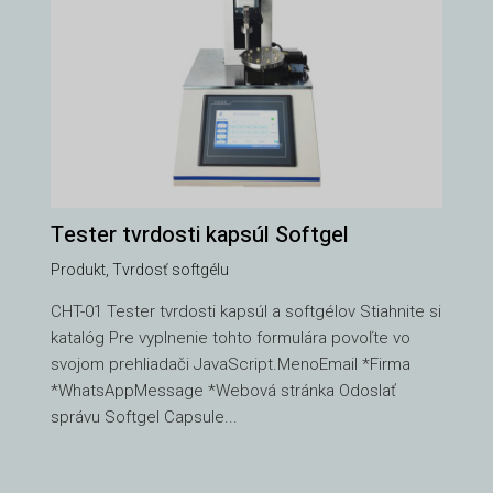
Tester tvrdosti kapsúl Softgel
Produkt
,
Tvrdosť softgélu
CHT-01 Tester tvrdosti kapsúl a softgélov Stiahnite si
katalóg Pre vyplnenie tohto formulára povoľte vo
svojom prehliadači JavaScript.MenoEmail *Firma
*WhatsAppMessage *Webová stránka Odoslať
správu Softgel Capsule...