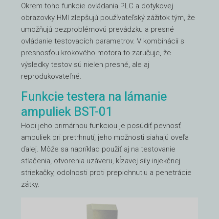
Okrem toho funkcie ovládania PLC a dotykovej
obrazovky HMI zlepšujú používateľský zážitok tým, že
umožňujú bezproblémovú prevádzku a presné
ovládanie testovacích parametrov. V kombinácii s
presnosťou krokového motora to zaručuje, že
výsledky testov sú nielen presné, ale aj
reprodukovateľné.
Funkcie testera na lámanie
ampuliek BST-01
Hoci jeho primárnou funkciou je posúdiť pevnosť
ampuliek pri pretrhnutí, jeho možnosti siahajú oveľa
ďalej. Môže sa napríklad použiť aj na testovanie
stlačenia, otvorenia uzáveru, kĺzavej sily injekčnej
striekačky, odolnosti proti prepichnutiu a penetrácie
zátky.