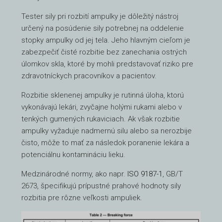
Tester sily pri rozbití ampulky je dôležitý nástroj
určený na posúdenie sily potrebnej na oddelenie
stopky ampulky od jej tela. Jeho hlavným cieľom je
zabezpečiť čisté rozbitie bez zanechania ostrých
úlomkov skla, ktoré by mohli predstavovať riziko pre
zdravotníckych pracovníkov a pacientov.
Rozbitie sklenenej ampulky je rutinná úloha, ktorú
vykonávajú lekári, zvyčajne holými rukami alebo v
tenkých gumených rukaviciach. Ak však rozbitie
ampulky vyžaduje nadmernú silu alebo sa nerozbije
čisto, môže to mať za následok poranenie lekára a
potenciálnu kontamináciu lieku.
Medzinárodné normy, ako napr.
ISO 9187-1
, GB/T
2673, špecifikujú prípustné prahové hodnoty sily
rozbitia pre rôzne veľkosti ampuliek.