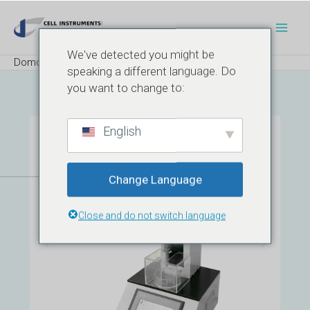
Preskočiť
Navigácia
Hlav
na
v
Men
obsah
príspevku
We've detected you might be
Domov
Produkt
Tester na lámanie ampuliek
speaking a different language. Do
you want to change to:
English
Change Language
Close and do not switch language