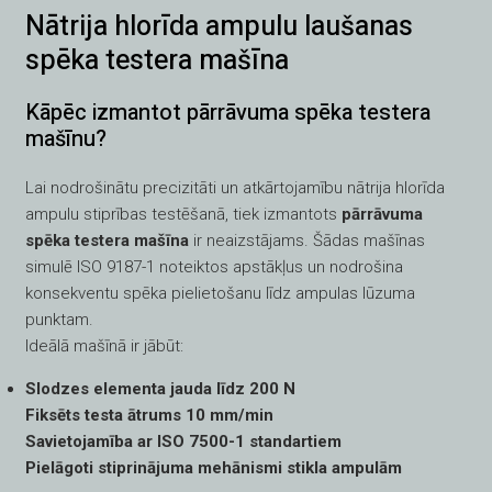
Nātrija hlorīda ampulu laušanas
spēka testera mašīna
Kāpēc izmantot pārrāvuma spēka testera
mašīnu?
Lai nodrošinātu precizitāti un atkārtojamību nātrija hlorīda
ampulu stiprības testēšanā, tiek izmantots
pārrāvuma
spēka testera mašīna
ir neaizstājams. Šādas mašīnas
simulē ISO 9187-1 noteiktos apstākļus un nodrošina
konsekventu spēka pielietošanu līdz ampulas lūzuma
punktam.
Ideālā mašīnā ir jābūt:
Slodzes elementa jauda līdz 200 N
Fiksēts testa ātrums 10 mm/min
Savietojamība ar ISO 7500-1 standartiem
Pielāgoti stiprinājuma mehānismi stikla ampulām