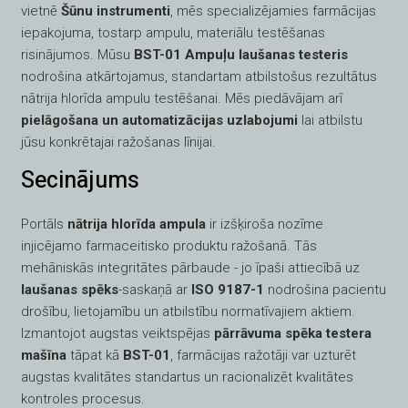
vietnē
Šūnu instrumenti
, mēs specializējamies farmācijas
iepakojuma, tostarp ampulu, materiālu testēšanas
risinājumos. Mūsu
BST-01 Ampuļu laušanas testeris
nodrošina atkārtojamus, standartam atbilstošus rezultātus
nātrija hlorīda ampulu testēšanai. Mēs piedāvājam arī
pielāgošana un automatizācijas uzlabojumi
lai atbilstu
jūsu konkrētajai ražošanas līnijai.
Secinājums
Portāls
nātrija hlorīda ampula
ir izšķiroša nozīme
injicējamo farmaceitisko produktu ražošanā. Tās
mehāniskās integritātes pārbaude - jo īpaši attiecībā uz
laušanas spēks
-saskaņā ar
ISO 9187-1
nodrošina pacientu
drošību, lietojamību un atbilstību normatīvajiem aktiem.
Izmantojot augstas veiktspējas
pārrāvuma spēka testera
mašīna
tāpat kā
BST-01
, farmācijas ražotāji var uzturēt
augstas kvalitātes standartus un racionalizēt kvalitātes
kontroles procesus.