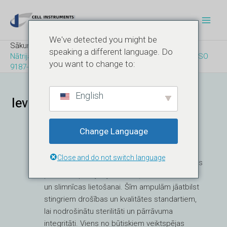
Pāriet
Post
Galv
uz
navigācija
Izvēl
saturu
We've detected you might be
Sākums
Blogs
speaking a different language. Do
Nātrija hlorīda ampuļu spēka testēšanas rokasgrāmata ISO
you want to change to:
9187-1 atbilstības nodrošināšanai
English
Ievads nātrija hlorīda ampulās
Change Language
Nātrija hlorīda ampulas ir plaši izmantots
Close and do not switch language
iepakojuma formāts farmācijas rūpniecībā, kas
parasti kalpo injicējamiem šķīdumiem klīniskai
un slimnīcas lietošanai. Šīm ampulām jāatbilst
stingriem drošības un kvalitātes standartiem,
lai nodrošinātu sterilitāti un pārrāvuma
integritāti. Viens no būtiskiem veiktspējas