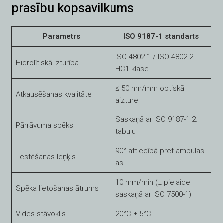
prasību kopsavilkums
Parametrs
ISO 9187-1 standarts
ISO 4802-1 / ISO 4802-2 -
Hidrolītiskā izturība
HC1 klase
≤ 50 nm/mm optiskā
Atkausēšanas kvalitāte
aizture
Saskaņā ar ISO 9187-1 2.
Pārrāvuma spēks
tabulu
90° attiecībā pret ampulas
Testēšanas leņķis
asi
10 mm/min (± pielaide
Spēka lietošanas ātrums
saskaņā ar ISO 7500-1)
Vides stāvoklis
20°C ± 5°C