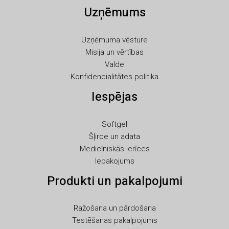
Uzņēmums
RU
RO
Uzņēmuma vēsture
PT
Misija un vērtības
PL
Valde
Konfidencialitātes politika
NL
Iespējas
NB
LT
Softgel
KO
Šļirce un adata
JA
Medicīniskās ierīces
Iepakojums
IT
Produkti un pakalpojumi
ID
HU
Ražošana un pārdošana
FR
Testēšanas pakalpojums