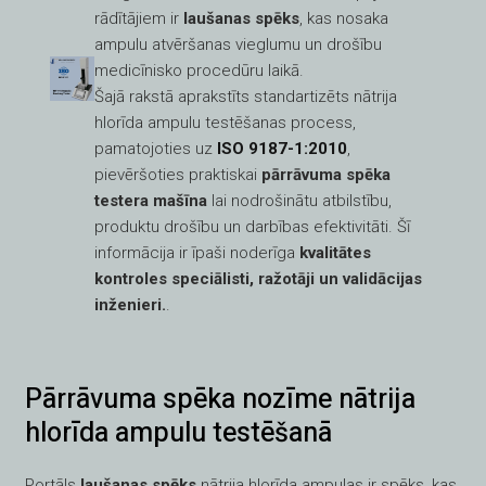
rādītājiem ir
laušanas spēks
, kas nosaka
ampulu atvēršanas vieglumu un drošību
medicīnisko procedūru laikā.
Šajā rakstā aprakstīts standartizēts nātrija
hlorīda ampulu testēšanas process,
pamatojoties uz
ISO 9187-1:2010
,
pievēršoties praktiskai
pārrāvuma spēka
testera mašīna
lai nodrošinātu atbilstību,
produktu drošību un darbības efektivitāti. Šī
informācija ir īpaši noderīga
kvalitātes
kontroles speciālisti, ražotāji un validācijas
inženieri.
.
Pārrāvuma spēka nozīme nātrija
hlorīda ampulu testēšanā
Portāls
laušanas spēks
nātrija hlorīda ampulas ir spēks, kas