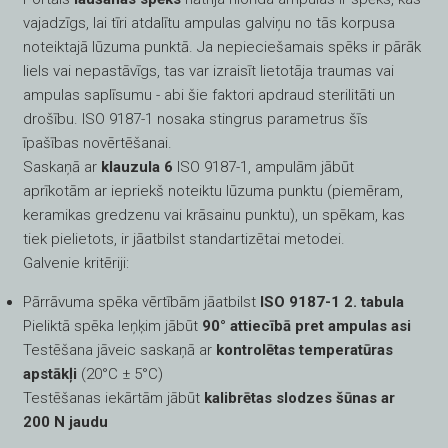
vajadzīgs, lai tīri atdalītu ampulas galviņu no tās korpusa
noteiktajā lūzuma punktā. Ja nepieciešamais spēks ir pārāk
liels vai nepastāvīgs, tas var izraisīt lietotāja traumas vai
ampulas saplīsumu - abi šie faktori apdraud sterilitāti un
drošību. ISO 9187-1 nosaka stingrus parametrus šīs
īpašības novērtēšanai.
Saskaņā ar
klauzula 6
ISO 9187-1, ampulām jābūt
aprīkotām ar iepriekš noteiktu lūzuma punktu (piemēram,
keramikas gredzenu vai krāsainu punktu), un spēkam, kas
tiek pielietots, ir jāatbilst standartizētai metodei.
Galvenie kritēriji:
Pārrāvuma spēka vērtībām jāatbilst
ISO 9187-1 2. tabula
Pieliktā spēka leņķim jābūt
90° attiecībā pret ampulas asi
Testēšana jāveic saskaņā ar
kontrolētas temperatūras
apstākļi
(20°C ± 5°C)
Testēšanas iekārtām jābūt
kalibrētas slodzes šūnas ar
200 N jaudu