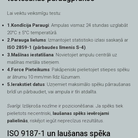
Lai veiktu veiksmīgu testu:
1.Kondīcija Paraugi
: Ampulas vismaz 24 stundas uzglabāt
20°C ± 5°C temperatūrā.
2.Parauga lielums
: Izmantojiet statistisko izlasi saskaņā ar
ISO 2859-1 (pārbaudes līmenis S-4)
.
3.Mašīnas iestatīšana
: Novietojiet ampulu centrāli uz
mašīnas metāla stieņiem.
4.Force Pieteikums
: Pakāpeniski pielietojiet stiepes spēku
ar ātrumu 10 mm/min līdz lūzumam.
5.Ierakstiet datus
: Uzņemiet maksimālo spēku pārraušanas
brīdī un pārbaudiet, vai ampula ir tīri atdalīta.
Svarīgi
: Izšķiroša nozīme ir pozicionēšanai. Ja spēks tiek
pielietots necentriski,
laušanas spēks ievērojami
palielinās
, riskējot iegūt neprecīzus rezultātus.
ISO 9187-1
un laušanas spēka