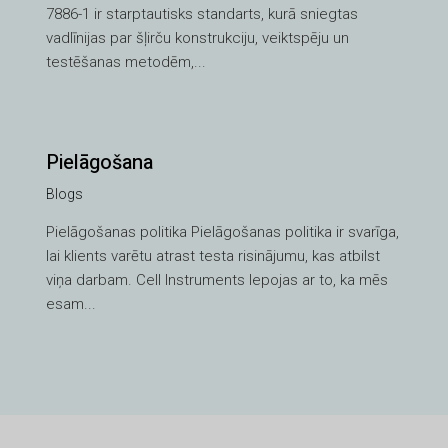
7886-1 ir starptautisks standarts, kurā sniegtas
vadlīnijas par šļirču konstrukciju, veiktspēju un
testēšanas metodēm,...
Pielāgošana
Blogs
VI
Pielāgošanas politika Pielāgošanas politika ir svarīga,
TH
lai klients varētu atrast testa risinājumu, kas atbilst
HE
viņa darbam. Cell Instruments lepojas ar to, ka mēs
UK
esam...
TR
SV
SL
SK