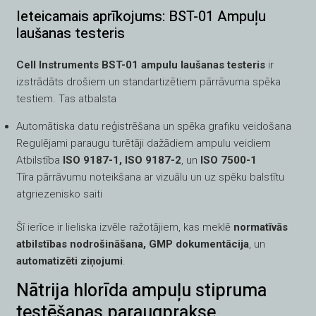
Ieteicamais aprīkojums: BST-01 Ampuļu
laušanas testeris
Cell Instruments BST-01 ampulu laušanas testeris
ir
izstrādāts drošiem un standartizētiem pārrāvuma spēka
testiem. Tas atbalsta
Automātiska datu reģistrēšana un spēka grafiku veidošana
Regulējami paraugu turētāji dažādiem ampulu veidiem
Atbilstība
ISO 9187-1, ISO 9187-2
, un
ISO 7500-1
Tīra pārrāvumu noteikšana ar vizuālu un uz spēku balstītu
atgriezenisko saiti
Šī ierīce ir lieliska izvēle ražotājiem, kas meklē
normatīvās
atbilstības nodrošināšana, GMP dokumentācija
, un
automatizēti ziņojumi
.
Nātrija hlorīda ampuļu stipruma
testēšanas paraugprakse