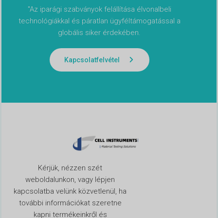
"Az iparági szabványok felállítása élvonalbeli
technológiákkal és páratlan ügyféltámogatással a
globális siker érdekében.
Kapcsolatfelvétel
Kérjük, nézzen szét
weboldalunkon, vagy lépjen
kapcsolatba velünk közvetlenül, ha
további információkat szeretne
kapni termékeinkről és