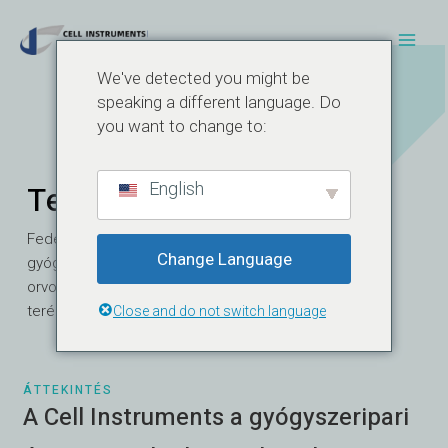
Ugrás
Főm
a
tartalomra
We've detected you might be
speaking a different language. Do
you want to change to:
Termékek
English
Fedezze fel termékkínálatunkat a
Change Language
gyógyszeripari, orvosi anyagok és
orvostechnikai eszközök vizsgálata
terén.
Close and do not switch language
ÁTTEKINTÉS
A Cell Instruments a gyógyszeripari