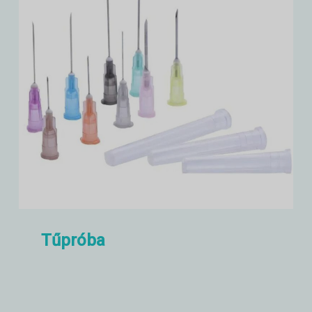
Tűpróba
Injekciós tűvizsgálat, tű és hub
vizsgálat, tű és védőburkolat
vizsgálat stb.