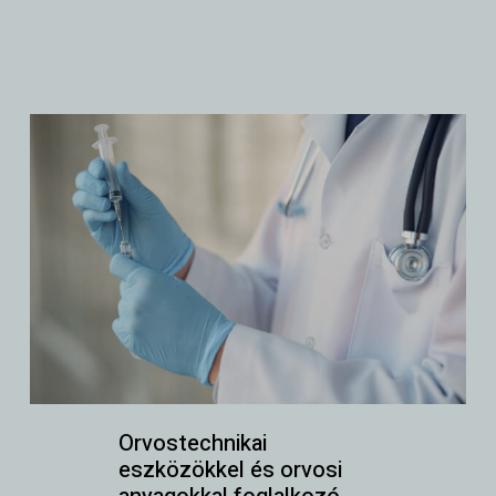
Orvostechnikai
eszközökkel és orvosi