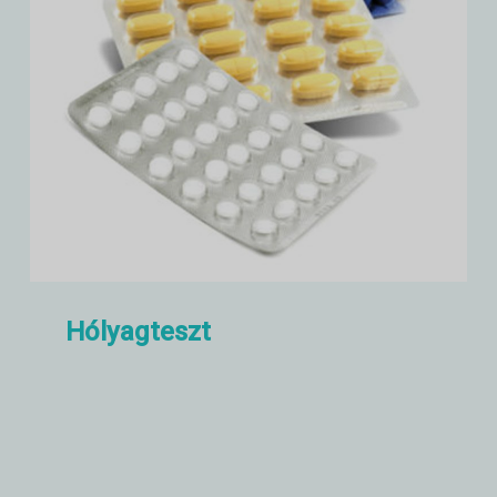
Hólyagteszt
Gyógyszerhólyag vizsgálati
berendezések, mint például
keménységvizsgálat, törési teszt
stb.