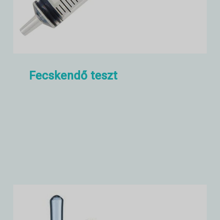
Fecskendő teszt
Fecskendő teszt, például csúszó
ellenállás, Luer kúpos szerelvények
tesztje,
szivárgásvizsgálat
Pozitív
nyomás szorítás, stb.