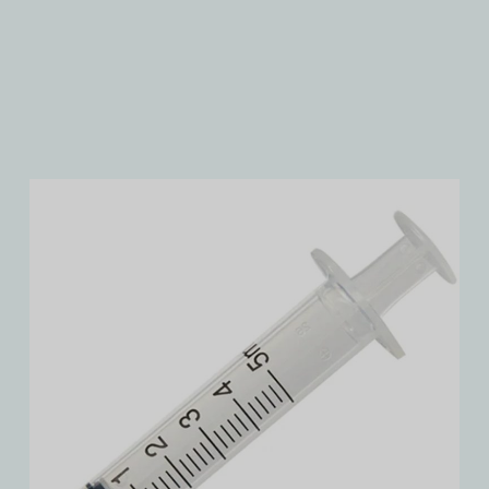
Softgel tömörítési vizsgálat, Sofgel
keménységvizsgáló berendezések
terén.