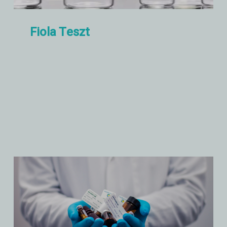
Fiola
Teszt
Üvegflakon teszt, mint például
nyitási erő, ütés, üvegszemcsék
hidrolitikus ellenállása stb.