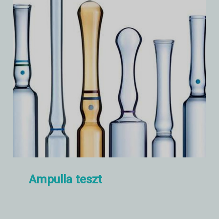
Ampulla teszt
Az ampullák mechanikai és fizikai
elemzése, mint például a törőerő,