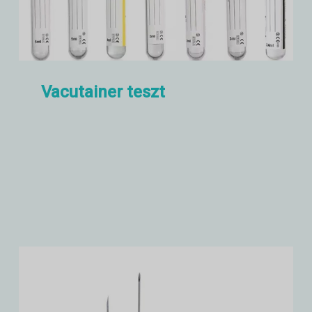
Vacutainer teszt
Vacutainer vizsgálati
berendezések, mint például
magassági szimuláció, szivárgás,
nyomaték stb.