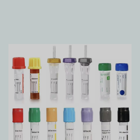
az üvegszemcsék hidrolitikus
ellenállása stb.