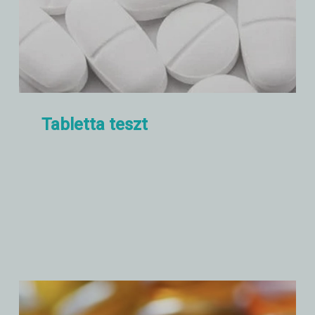
Tabletta teszt
Ellenőrizze a tabletta tesztelőinket
a keménység, a nyomóerő, a
feloldódás, a bomlás stb.
tekintetében.