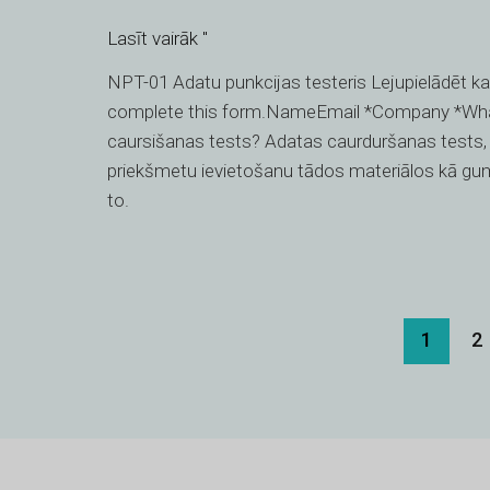
tests
Lasīt vairāk "
NPT-01 Adatu punkcijas testeris Lejupielādēt ka
complete this form.NameEmail *Company *What
caursišanas tests? Adatas caurduršanas tests, ko
priekšmetu ievietošanu tādos materiālos kā gumija
to.
1
2