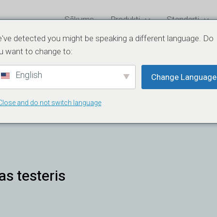
Sākums
Produkti
Standarti
've detected you might be speaking a different language. Do
u want to change to:
English
Change Language
Close and do not switch language
s testeris