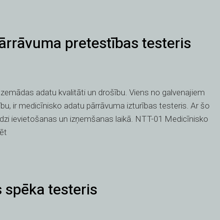
rrāvuma pretestības testeris
t zemādas adatu kvalitāti un drošību. Viens no galvenajiem
ību, ir medicīnisko adatu pārrāvuma izturības testeris. Ar šo
odzi ievietošanas un izņemšanas laikā. NTT-01 Medicīnisko
ēt
 spēka testeris