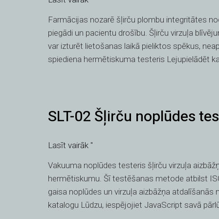
spiediena
Farmācijas nozarē šļirču plombu integritātes nodr
hermētiskuma
piegādi un pacientu drošību. Šļirču virzuļa blīvējum
testeris
var izturēt lietošanas laikā pieliktos spēkus, ne
spiediena hermētiskuma testeris Lejupielādēt ka
SLT-
SLT-02 Šļirču noplūdes tes
02
Šļirču
noplūdes
Lasīt vairāk "
testeris
Vakuuma noplūdes testeris šļirču virzuļa aizbāžņie
hermētiskumu. Šī testēšanas metode atbilst ISO
gaisa noplūdes un virzuļa aizbāžņa atdalīšanās n
katalogu Lūdzu, iespējojiet JavaScript savā pār