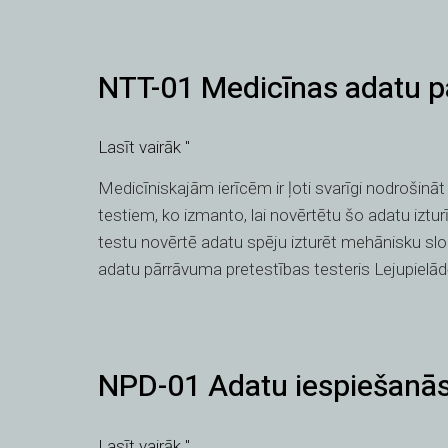
NTT-
NTT-01 Medicīnas adatu pā
01
Medicīnas
adatu
Lasīt vairāk "
pārrāvuma
Medicīniskajām ierīcēm ir ļoti svarīgi nodrošinā
pretestības
testiem, ko izmanto, lai novērtētu šo adatu iztur
testeris
testu novērtē adatu spēju izturēt mehānisku sl
adatu pārrāvuma pretestības testeris Lejupielād
NPD-
NPD-01 Adatu iespiešanās
01
Adatu
iespiešanās
Lasīt vairāk "