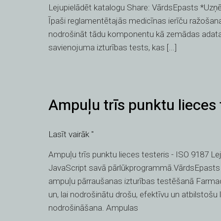
Lejupielādēt katalogu Share: VārdsEpasts *Uzņ
Īpaši reglamentētajās medicīnas ierīču ražošana
nodrošināt tādu komponentu kā zemādas adatas m
savienojuma izturības tests, kas [...]
Ampuļu
Ampuļu trīs punktu lieces 
trīs
punktu
lieces
Lasīt vairāk "
testeris
Ampuļu trīs punktu lieces testeris - ISO 9187 Leju
-
JavaScript savā pārlūkprogrammā.VārdsEpasts
ISO
ampuļu pārraušanas izturības testēšanā Farmacei
9187
un, lai nodrošinātu drošu, efektīvu un atbilstošu
nodrošināšana. Ampulas