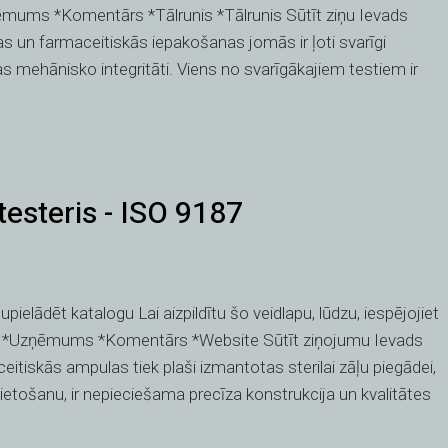
ēmums *Komentārs *Tālrunis *Tālrunis Sūtīt ziņu Ievads
s un farmaceitiskās iepakošanas jomās ir ļoti svarīgi
ehānisko integritāti. Viens no svarīgākajiem testiem ir
testeris - ISO 9187
pielādēt katalogu Lai aizpildītu šo veidlapu, lūdzu, iespējojiet
 *Uzņēmums *Komentārs *Website Sūtīt ziņojumu Ievads
tiskās ampulas tiek plaši izmantotas sterilai zāļu piegādei,
 lietošanu, ir nepieciešama precīza konstrukcija un kvalitātes