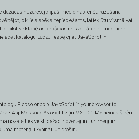
 dažādās nozarēs, jo īpaši medicīnas ierīču ražošanā,
rtējot, cik liels spēks nepieciešams, lai iekļūtu virsmā vai
ti atbilst veiktspējas, drošības un kvalitātes standartiem.
lādēt katalogu Lūdzu, iespējojiet JavaScript in
atalogu Please enable JavaScript in your browser to
WhatsAppMessage *Nosūtīt ziņu MST-01 Medicīnas šļirču
ma nozarē tiek veikti dažādi novērtējumi un mērījumi
juma materiālu kvalitāti un drošību.