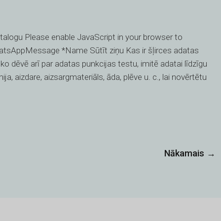
talogu Please enable JavaScript in your browser to
sAppMessage *Name Sūtīt ziņu Kas ir šļirces adatas
 dēvē arī par adatas punkcijas testu, imitē adatai līdzīgu
, aizdare, aizsargmateriāls, āda, plēve u. c., lai novērtētu
Nākamais
→