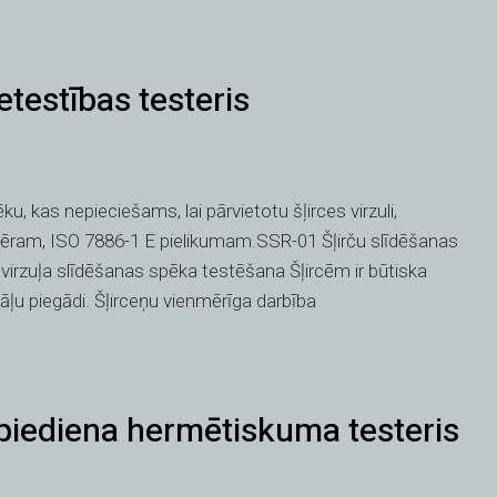
etestības testeris
u, kas nepieciešams, lai pārvietotu šļirces virzuli,
mēram, ISO 7886-1 E pielikumam.SSR-01 Šļirču slīdēšanas
 virzuļa slīdēšanas spēka testēšana Šļircēm ir būtiska
ļu piegādi. Šļirceņu vienmērīga darbība
spiediena hermētiskuma testeris