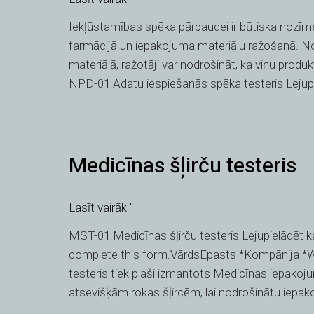
spēka
Iekļūstamības spēka pārbaudei ir būtiska nozīme
testeris
farmācijā un iepakojuma materiālu ražošanā. Novē
materiālā, ražotāji var nodrošināt, ka viņu produk
NPD-01 Adatu iespiešanās spēka testeris Lejupie
Medicīnas
Medicīnas šļirču testeris
šļirču
testeris
Lasīt vairāk "
MST-01 Medicīnas šļirču testeris Lejupielādēt k
complete this form.VārdsEpasts *Kompānija *
testeris tiek plaši izmantots Medicīnas iepakoju
atsevišķām rokas šļircēm, lai nodrošinātu iepako