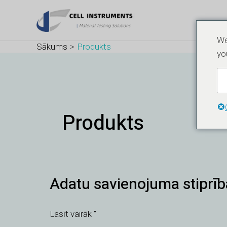
Pāriet
Postu
uz
numerācija
saturu
pēc
We
Sākums
Produkts
lappusēm
yo
Produkts
Adatu
Adatu savienojuma stiprība
savienojuma
stiprības
testeris
Lasīt vairāk "