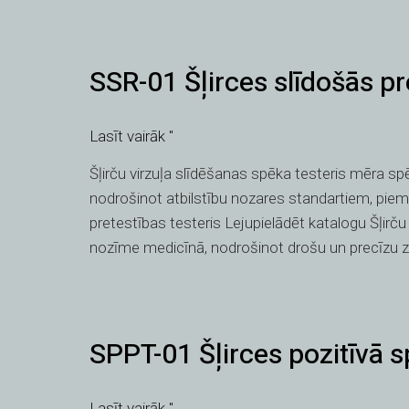
SSR-
SSR-01 Šļirces slīdošās pr
01
Šļirces
slīdošās
Lasīt vairāk "
pretestības
Šļirču virzuļa slīdēšanas spēka testeris mēra spēk
testeris
nodrošinot atbilstību nozares standartiem, pie
pretestības testeris Lejupielādēt katalogu Šļirču
nozīme medicīnā, nodrošinot drošu un precīzu zā
SPPT-
SPPT-01 Šļirces pozitīvā 
01
Šļirces
pozitīvā
Lasīt vairāk "