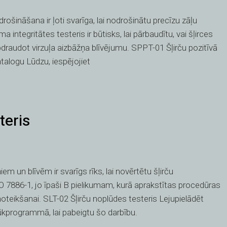
ošināšana ir ļoti svarīga, lai nodrošinātu precīzu zāļu
a integritātes testeris ir būtisks, lai pārbaudītu, vai šļirces
apdraudot virzuļa aizbāžņa blīvējumu. SPPT-01 Šļirču pozitīvā
talogu Lūdzu, iespējojiet
teris
m un blīvēm ir svarīgs rīks, lai novērtētu šļirču
 7886-1, jo īpaši B pielikumam, kurā aprakstītas procedūras
oteikšanai. SLT-02 Šļirču noplūdes testeris Lejupielādēt
lūkprogrammā, lai pabeigtu šo darbību.