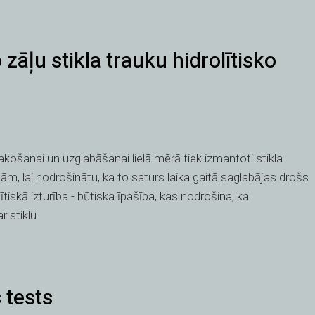
zāļu stikla trauku hidrolītisko
ošanai un uzglabāšanai lielā mērā tiek izmantoti stikla
bām, lai nodrošinātu, ka to saturs laika gaitā saglabājas drošs
iskā izturība - būtiska īpašība, kas nodrošina, ka
r stiklu.
 tests