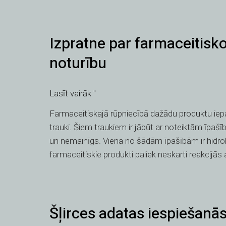
Izpratne
Izpratne par farmaceitisko 
par
farmaceitisko
noturību
zāļu
stikla
Lasīt vairāk "
trauku
hidrolītisko
Farmaceitiskajā rūpniecībā dažādu produktu iepak
noturību
trauki. Šiem traukiem ir jābūt ar noteiktām īpašī
un nemainīgs. Viena no šādām īpašībām ir hidrolīt
farmaceitiskie produkti paliek neskarti reakcijās a
Šļirces
Šļirces adatas iespiešanās
adatas
iespiešanās