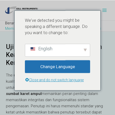
Lewati
Navigasi
Men
ke
pos
Uta
konten
We've detected you might be
Beranda
Blog
speaking a different language. Do
Memahami Uji Penutupan Karet untuk Kemasan Farmasi
you want to change to:
Uji Penutupan Karet: Memastikan
English
Keamanan dan Kualitas dalam
Kemasan Farmasi
Change Language
The
uji penutupan karet
merupakan langkah kontrol
Close and do not switch language
kualitas yang penting dalam industri farmasi, khususnya
untuk produk obat injeksi. Penutup elastomer, seperti
sumbat karet ampul
memainkan peran penting dalam
memastikan integritas dan fungsionalitas sistem
pengemasan. Penutup ini harus memenuhi standar yang
ketat untuk memastikan bahwa penutup tersebut dapat