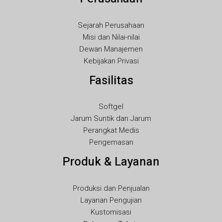
RO
Sejarah Perusahaan
PT
Misi dan Nilai-nilai
PL
Dewan Manajemen
Kebijakan Privasi
NL
Fasilitas
NB
LV
Softgel
LT
Jarum Suntik dan Jarum
KO
Perangkat Medis
Pengemasan
JA
Produk & Layanan
IT
HU
Produksi dan Penjualan
FR
Layanan Pengujian
FI
Kustomisasi