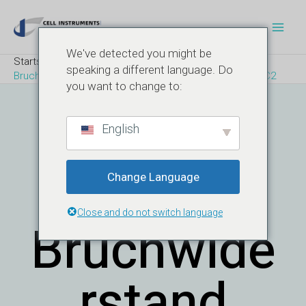
Zum
Nach
Hau
Inhalt
der
springen
Navigation
We've detected you might be
Startseite
Blog
speaking a different language. Do
Bruchfestigkeit des Luer-Kegels - ISO 11040-4 Anhang C2
you want to change to:
Luer-
English
Kegel-
Change Language
Close and do not switch language
Bruchwide
Rstand