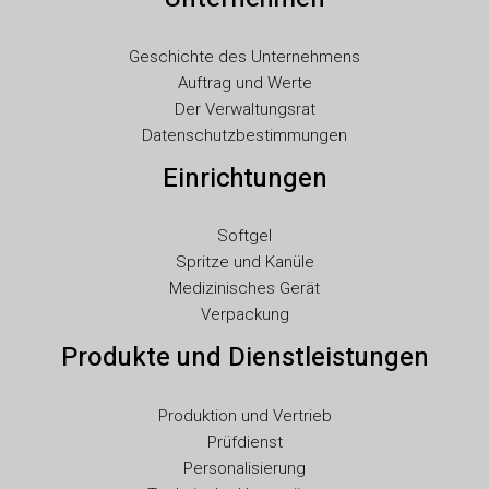
RO
Geschichte des Unternehmens
PT
Auftrag und Werte
PL
Der Verwaltungsrat
Datenschutzbestimmungen
NL
Einrichtungen
NB
LV
Softgel
LT
Spritze und Kanüle
KO
Medizinisches Gerät
Verpackung
JA
Produkte und Dienstleistungen
IT
ID
Produktion und Vertrieb
HU
Prüfdienst
FR
Personalisierung