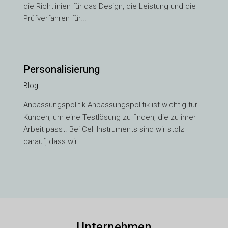
die Richtlinien für das Design, die Leistung und die
Prüfverfahren für...
Personalisierung
Blog
VI
Anpassungspolitik Anpassungspolitik ist wichtig für
TH
Kunden, um eine Testlösung zu finden, die zu ihrer
HE
Arbeit passt. Bei Cell Instruments sind wir stolz
UK
darauf, dass wir...
TR
SV
SL
SK
Unternehmen
RU