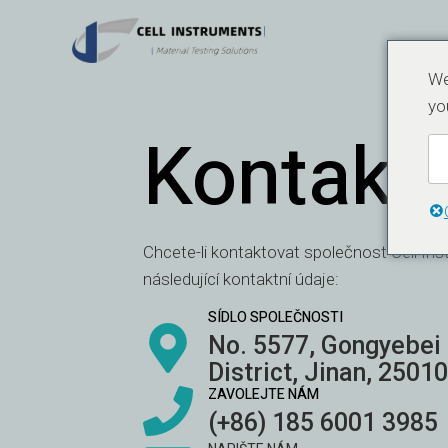
Přeskočit
na
obsah
We
yo
Kontakt
Chcete-li kontaktovat společnost Cell Ins
následující kontaktní údaje:
SÍDLO SPOLEČNOSTI
No. 5577, Gongyebei 
District, Jinan, 25010
ZAVOLEJTE NÁM
(+86) 185 6001 3985