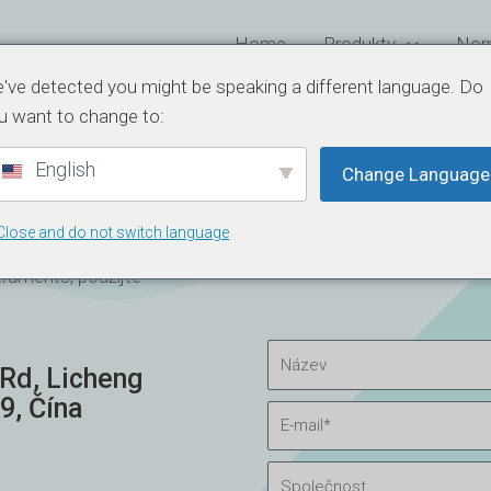
Home
Produkty
Nor
've detected you might be speaking a different language. Do
u want to change to:
English
Change Language
Close and do not switch language
truments, použijte
N
Rd, Licheng
á
9, Čína
z
E
e
-
v
m
S