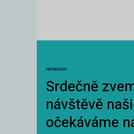
PATNERSHIP
Srdečně zvem
návštěvě naši
očekáváme na