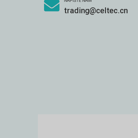
NAPIŠTE NÁM
trading@celtec.cn