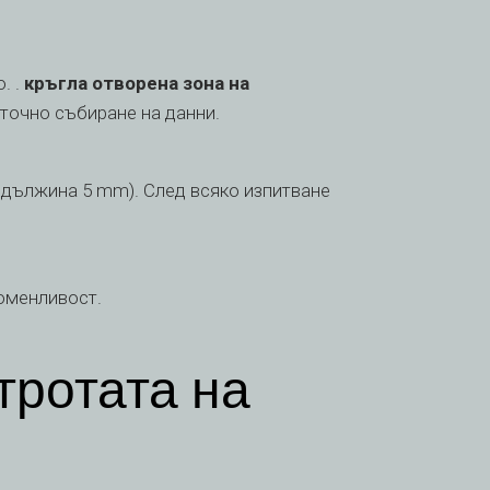
. .
кръгла отворена зона на
точно събиране на данни.
с дължина 5 mm). След всяко изпитване
роменливост.
тротата на