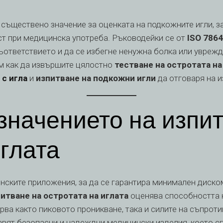
 съществено значение за оценката на подкожните игли, за 
ст при медицинска употреба. Ръководейки се от
ISO 7864
съответствието и да се избегне ненужна болка или уврежд
м как да извършите цялостно
тестване на остротата на
 с игла
и
изпитване на подкожни игли
да отговаря на и
значението на изпи
иглата
нските приложения, за да се гарантира минимален диско
итване на остротата на иглата
оценява способността н
рва както пиковото проникване, така и силите на съпрот
тавят безопасни и надеждни медицински изделия, което 