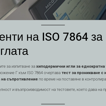
нти на ISO 7864 за
иглата
ите за изпитване за
хиподермични игли за еднократна
иложение Г към ISO 7864 очертава
тест за проникване с 
 на съпротивление
по време на поставяне в контролира
лност и възпроизводимост на тестовете, което дава на п