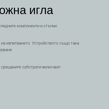
кожна игла
следните компоненти и стъпки:
е на изпитването. Устройството също така
ерване.
о срещаните субстрати включват: