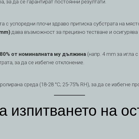
а, за да се гарантират постоянни резултати.
а с успоредни плочи здраво притиска субстрата на място
 mm)
дава възможност за прецизно тестване и осигурява 
80% от номиналната му дължина
(напр. 4 mm за игла 
рата, за да се избегне отклонение.
олирана среда (18-28 °C; 25-75% RH), за да се избегне п
 изпитването на ос