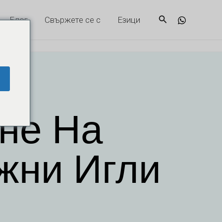
Търсене
Блог
Свържете се с
Езици
ане На
жни Игли