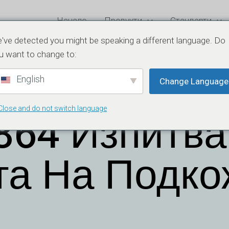
Начало
Продукти
Стандарти
've detected you might be speaking a different language. Do
дкожните игли
u want to change to:
English
Change Language
Close and do not switch language
864 Изпитв
та На Подко