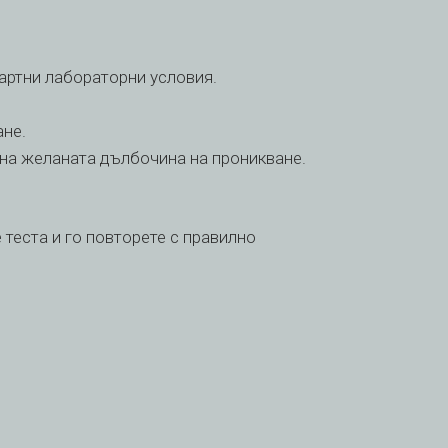
дартни лабораторни условия.
ане.
 на желаната дълбочина на проникване.
теста и го повторете с правилно
VI
TH
HE
UK
TR