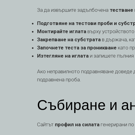
За да извършите задълбочена
тестване 
Подготвяне на тестови проби и субст
Монтирайте иглата
върху устройството 
Закрепване на субстрата
в държача, кат
Започнете теста за проникване
като пр
Изтегляне на иглата
и запишете пълния 
Ако неправилното подравняване доведе до
подравнена проба.
Събиране и а
Сайтът
профил на силата
генерирани по 