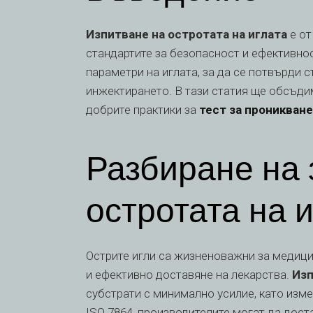
Изпитване на остротата на иглата
е от
стандартите за безопасност и ефективно
параметри на иглата, за да се потвърди 
инжектирането. В тази статия ще обсъди
добрите практики за
тест за проникване
Разбиране на 
остротата на 
Острите игли са жизненоважни за медици
и ефективно доставяне на лекарства.
Изп
субстрати с минимално усилие, като изме
ISO 7864, производителите могат да дос