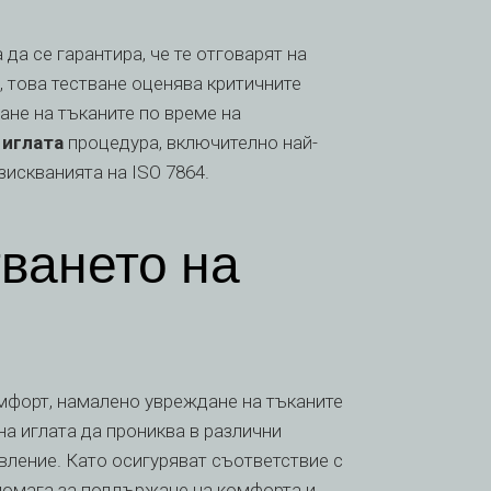
да се гарантира, че те отговарят на
, това тестване оценява критичните
ане на тъканите по време на
 иглата
процедура, включително най-
зискванията на ISO 7864.
тването на
мфорт, намалено увреждане на тъканите
а иглата да прониква в различни
ивление. Като осигуряват съответствие с
спомага за поддържане на комфорта и