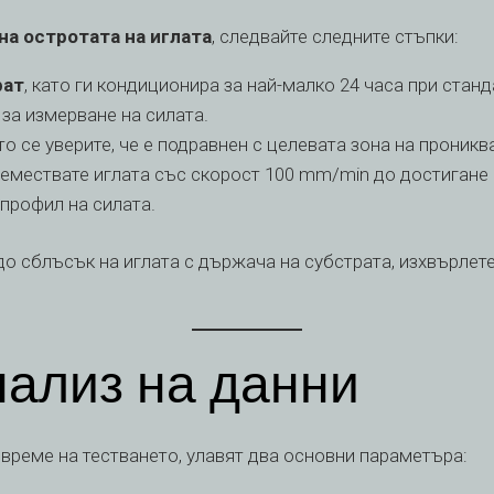
на остротата на иглата
, следвайте следните стъпки:
рат
, като ги кондиционира за най-малко 24 часа при стан
за измерване на силата.
о се уверите, че е подравнен с целевата зона на проникв
емествате иглата със скорост 100 mm/min до достигане
профил на силата.
 сблъсък на иглата с държача на субстрата, изхвърлете 
нализ на данни
време на тестването, улавят два основни параметъра: