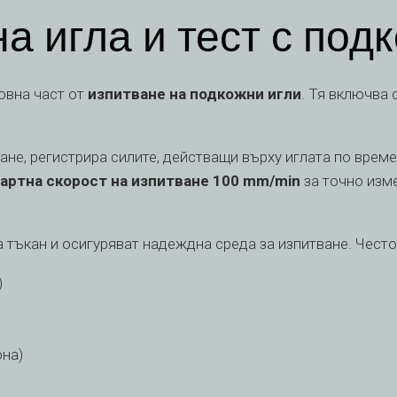
а игла и тест с под
овна част от
изпитване на подкожни игли
. Тя включва 
ане, регистрира силите, действащи върху иглата по врем
артна скорост на изпитване 100 mm/min
за точно изм
 тъкан и осигуряват надеждна среда за изпитване. Чест
)
она)