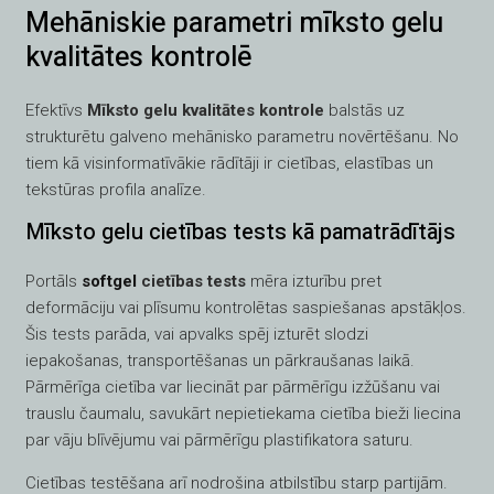
Mehāniskie parametri mīksto gelu
kvalitātes kontrolē
Efektīvs
Mīksto gelu kvalitātes kontrole
balstās uz
strukturētu galveno mehānisko parametru novērtēšanu. No
tiem kā visinformatīvākie rādītāji ir cietības, elastības un
tekstūras profila analīze.
Mīksto gelu cietības tests kā pamatrādītājs
Portāls
softgel
cietības tests
mēra izturību pret
deformāciju vai plīsumu kontrolētas saspiešanas apstākļos.
Šis tests parāda, vai apvalks spēj izturēt slodzi
iepakošanas, transportēšanas un pārkraušanas laikā.
Pārmērīga cietība var liecināt par pārmērīgu izžūšanu vai
trauslu čaumalu, savukārt nepietiekama cietība bieži liecina
par vāju blīvējumu vai pārmērīgu plastifikatora saturu.
Cietības testēšana arī nodrošina atbilstību starp partijām.