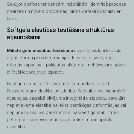
Sekojot cietības tendencēm, ražotāji ātri identificē procesa
novirzes un novērš problēmas, pirms defekti kļūst aizvien
lielāki.
Softgela elastības testēšana struktūras
atjaunošanai
Mīksto gelu elastības testēšana
novērtē, cik labi kapsula
atgūst formu pēc deformācijas. Elastība ir svarīga, jo
mīkstās kapsulas ir pakļautas atkārtotai mehāniskai slodzei,
jo īpaši iepakojot un izplatot.
Elastīguma dati palīdz kvalitātes komandām izprast
līdzsvaru starp elastību un izturību. Kapsulas, kas vienmērīgi
atjaunojas, saglabā blīvējuma integritāti un izskatu, savukārt
nepietiekama elastība palielina pastāvīgas deformācijas vai
noplūdes risku. Šis parametrs ir īpaši vērtīgs stabilitātes
pētījumos, kur novecošanās var būtiski mainīt apvalka
uzvedību.