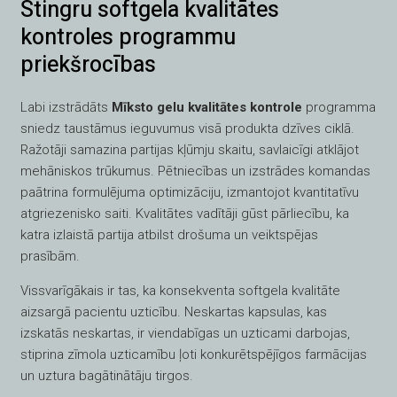
Stingru softgela kvalitātes
kontroles programmu
priekšrocības
Labi izstrādāts
Mīksto gelu kvalitātes kontrole
programma
sniedz taustāmus ieguvumus visā produkta dzīves ciklā.
Ražotāji samazina partijas kļūmju skaitu, savlaicīgi atklājot
mehāniskos trūkumus. Pētniecības un izstrādes komandas
paātrina formulējuma optimizāciju, izmantojot kvantitatīvu
atgriezenisko saiti. Kvalitātes vadītāji gūst pārliecību, ka
katra izlaistā partija atbilst drošuma un veiktspējas
prasībām.
Vissvarīgākais ir tas, ka konsekventa softgela kvalitāte
aizsargā pacientu uzticību. Neskartas kapsulas, kas
izskatās neskartas, ir viendabīgas un uzticami darbojas,
stiprina zīmola uzticamību ļoti konkurētspējīgos farmācijas
un uztura bagātinātāju tirgos.