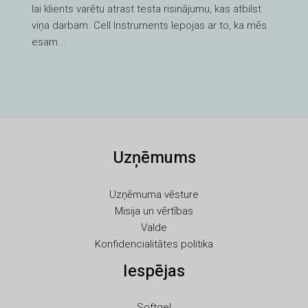
lai klients varētu atrast testa risinājumu, kas atbilst
HE
viņa darbam. Cell Instruments lepojas ar to, ka mēs
UK
esam...
TR
SV
SL
SK
Uzņēmums
RU
RO
Uzņēmuma vēsture
PT
Misija un vērtības
PL
Valde
Konfidencialitātes politika
NL
Iespējas
NB
LT
Softgel