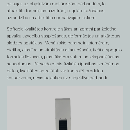
paļaujas uz objektīvām mehāniskām pārbaudēm, lai
atbalstītu formulējuma izstrādi, regulāru ražošanas
uzraudzību un atbilstību normatīvajiem aktiem.
Softgela kvalitātes kontrole sākas ar izpratni par želatīna
apvalku uzvedību saspiešanas, deformācijas un atkārtotas
slodzes apstākļos. Mehāniskie parametri, piemēram,
cietība, elastība un struktūras atjaunošanās, tieši atspoguļo
formulas līdzsvaru, plastifikatora saturu un iekapsulēšanas
nosacījumus. Pārveidojot šīs fizikālās īpašības izmērāmos
datos, kvalitātes speciālisti var kontrolēt produktu
konsekvenci, nevis paļauties uz subjektīvu pārbaudi.