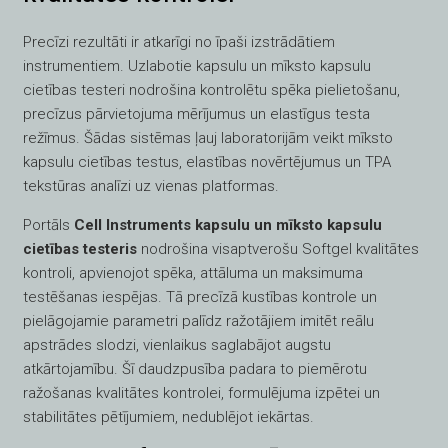
Precīzi rezultāti ir atkarīgi no īpaši izstrādātiem
instrumentiem. Uzlabotie kapsulu un mīksto kapsulu
cietības testeri nodrošina kontrolētu spēka pielietošanu,
precīzus pārvietojuma mērījumus un elastīgus testa
režīmus. Šādas sistēmas ļauj laboratorijām veikt mīksto
kapsulu cietības testus, elastības novērtējumus un TPA
tekstūras analīzi uz vienas platformas.
Portāls
Cell Instruments kapsulu un mīksto kapsulu
cietības testeris
nodrošina visaptverošu Softgel kvalitātes
kontroli, apvienojot spēka, attāluma un maksimuma
testēšanas iespējas. Tā precīzā kustības kontrole un
pielāgojamie parametri palīdz ražotājiem imitēt reālu
apstrādes slodzi, vienlaikus saglabājot augstu
atkārtojamību. Šī daudzpusība padara to piemērotu
ražošanas kvalitātes kontrolei, formulējuma izpētei un
stabilitātes pētījumiem, nedublējot iekārtas.