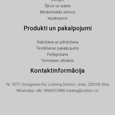
KO
Šļirce un adata
JA
Medicīniskās ierīces
Iepakojums
IT
Produkti un pakalpojumi
ID
HU
Ražošana un pārdošana
FR
Testēšanas pakalpojums
FI
Pielāgošana
Tehniskais atbalsts
ET
Kontaktinformācija
ES
EL
Nr. 5577, Gongyebei Rd, Licheng District, Jinan, 250109, Ķīna
DE
WhatsApp +86 18560013985 trading@celtec.cn
DA
CS
BG