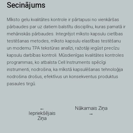
Secinājums
Mīksto gelu kvalitātes kontrole ir pārtapusi no vienkāršas
pārbaudes par uz datiem balstītu disciplīnu, kuras pamatā ir
mehāniskās pārbaudes. Integrējot mīksto kapsulu cietības
testēšanas metodes, mīksto kapsulu elastības testēšanu
un modernu TPA tekstūras analīzi, ražotāji iegūst precīzu
kapsulu darbības kontroli. Mūsdienīgas kvalitātes kontroles
programmas, ko atbalsta Cell Instruments spēcīgi
instrumenti, nodrošina, ka mīkstā kapsulēšanas tehnoloģija
nodrošina drošus, efektīvus un konsekventus produktus
pasaules tirgū.
←
Nākamais Ziņa
Iepriekšējais
→
Ziņa