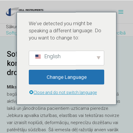
Pāriet
Post
Galv
uz
navigācija
Izvēl
saturu
We've detected you might be
Sākums
Blogs
speaking a different language. Do
Softgela kvalitātes kontrole mūsdienu farmācijas rūpniecībā
you want to change to:
Softgela kvalitātes kontrole
English
konsekventai veiktspējai un
drošībai
Change Language
Mīksto gelu kvalitātes kontrole
ir farmācijas un uztura
Close and do not switch language
bagātinātāju ražošanas pamatā. Softgeliem ir jāaizsargā
aktīvās sastāvdaļas, jāsaglabā stabilitāte visā glabāšanas
laikā un jānodrošina pacientiem uzticama pieredze.
Jebkura apvalka izturības, elastības vai tekstūras novirze
var izraisīt noplūdi, deformāciju, neprecīzu dozēšanu vai
patērētāju sūdzības. Šā iemesla dēļ ražotāji arvien vairāk