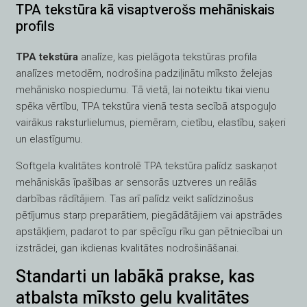
TPA tekstūra kā visaptverošs mehāniskais
profils
TPA tekstūra
analīze, kas pielāgota tekstūras profila
analīzes metodēm, nodrošina padziļinātu mīksto želejas
mehānisko nospiedumu. Tā vietā, lai noteiktu tikai vienu
spēka vērtību, TPA tekstūra vienā testa secībā atspoguļo
vairākus raksturlielumus, piemēram, cietību, elastību, saķeri
un elastīgumu.
Softgela kvalitātes kontrolē TPA tekstūra palīdz saskaņot
mehāniskās īpašības ar sensorās uztveres un reālās
darbības rādītājiem. Tas arī palīdz veikt salīdzinošus
pētījumus starp preparātiem, piegādātājiem vai apstrādes
apstākļiem, padarot to par spēcīgu rīku gan pētniecībai un
izstrādei, gan ikdienas kvalitātes nodrošināšanai.
Standarti un labākā prakse, kas
atbalsta mīksto gelu kvalitātes