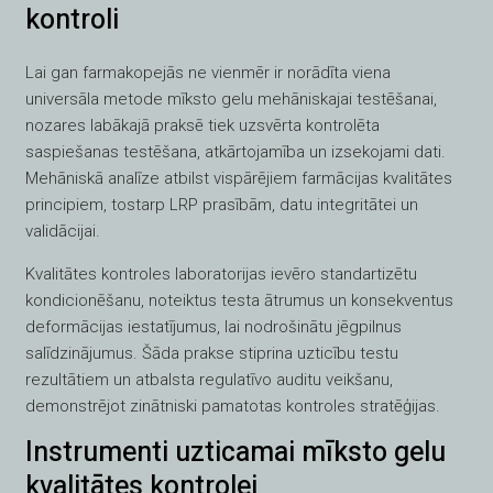
kontroli
Lai gan farmakopejās ne vienmēr ir norādīta viena
universāla metode mīksto gelu mehāniskajai testēšanai,
nozares labākajā praksē tiek uzsvērta kontrolēta
saspiešanas testēšana, atkārtojamība un izsekojami dati.
Mehāniskā analīze atbilst vispārējiem farmācijas kvalitātes
principiem, tostarp LRP prasībām, datu integritātei un
validācijai.
Kvalitātes kontroles laboratorijas ievēro standartizētu
kondicionēšanu, noteiktus testa ātrumus un konsekventus
deformācijas iestatījumus, lai nodrošinātu jēgpilnus
salīdzinājumus. Šāda prakse stiprina uzticību testu
rezultātiem un atbalsta regulatīvo auditu veikšanu,
demonstrējot zinātniski pamatotas kontroles stratēģijas.
Instrumenti uzticamai mīksto gelu
kvalitātes kontrolei