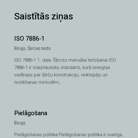
Saistītās ziņas
ISO 7886-1
Blogs
,
Šļirces tests
ISO 7886-1 1. daļa: Šļirces manuālai lietošanai ISO
7886-1 ir starptautisks standarts, kurā sniegtas
vadlīnijas par šļirču konstrukciju, veiktspēju un
testēšanas metodēm,...
Pielāgošana
Blogs
VI
Pielāgošanas politika Pielāgošanas politika ir svarīga,
TH