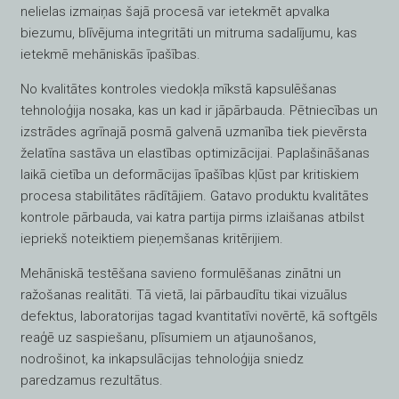
nelielas izmaiņas šajā procesā var ietekmēt apvalka
biezumu, blīvējuma integritāti un mitruma sadalījumu, kas
ietekmē mehāniskās īpašības.
No kvalitātes kontroles viedokļa mīkstā kapsulēšanas
tehnoloģija nosaka, kas un kad ir jāpārbauda. Pētniecības un
izstrādes agrīnajā posmā galvenā uzmanība tiek pievērsta
želatīna sastāva un elastības optimizācijai. Paplašināšanas
laikā cietība un deformācijas īpašības kļūst par kritiskiem
procesa stabilitātes rādītājiem. Gatavo produktu kvalitātes
kontrole pārbauda, vai katra partija pirms izlaišanas atbilst
iepriekš noteiktiem pieņemšanas kritērijiem.
Mehāniskā testēšana savieno formulēšanas zinātni un
ražošanas realitāti. Tā vietā, lai pārbaudītu tikai vizuālus
defektus, laboratorijas tagad kvantitatīvi novērtē, kā softgēls
reaģē uz saspiešanu, plīsumiem un atjaunošanos,
nodrošinot, ka inkapsulācijas tehnoloģija sniedz
paredzamus rezultātus.