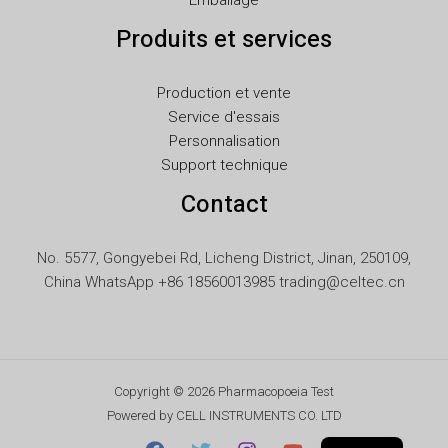
Emballage
JA
Produits et services
IT
ID
Production et vente
HU
Service d'essais
FI
Personnalisation
Support technique
ET
Contact
ES
EL
No. 5577, Gongyebei Rd, Licheng District, Jinan, 250109,
DE
China WhatsApp +86 18560013985 trading@celtec.cn
DA
CS
BG
Copyright © 2026 Pharmacopoeia Test
AR
Powered by CELL INSTRUMENTS CO. LTD
EN