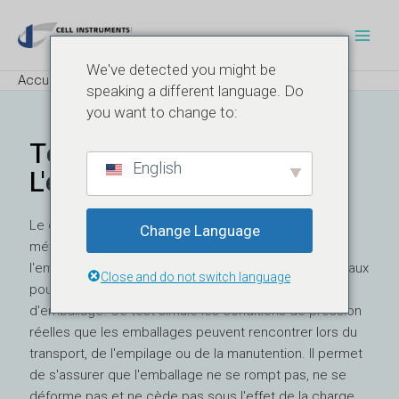
Aller
Navigation
Men
au
des
Princ
contenu
articles
We've detected you might be
Accueil
Blog
Test de compression de l'emballage
speaking a different language. Do
you want to change to:
Test De Compression De
English
L'emballage
Le
essai de compression de l'emballage
est une
Change Language
méthode essentielle utilisée dans les secteurs de
l'emballage, des produits pharmaceutiques et médicaux
Close and do not switch language
pour évaluer l'intégrité structurelle des matériaux
d'emballage. Ce test simule les conditions de pression
réelles que les emballages peuvent rencontrer lors du
transport, de l'empilage ou de la manutention. Il permet
de s'assurer que l'emballage ne se rompt pas, ne se
déforme pas et ne cède pas sous l'effet de la charge,