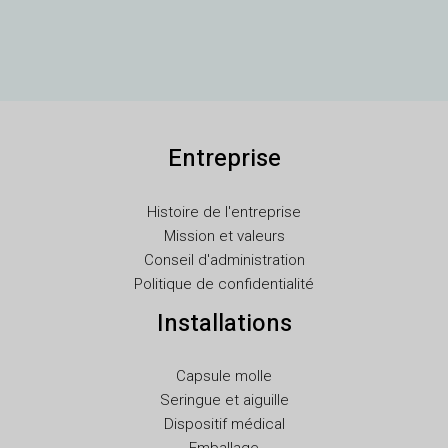
TR
SV
SL
SK
Entreprise
RU
RO
Histoire de l'entreprise
PT
Mission et valeurs
PL
Conseil d'administration
Politique de confidentialité
NL
Installations
NB
LV
Capsule molle
LT
Seringue et aiguille
KO
Dispositif médical