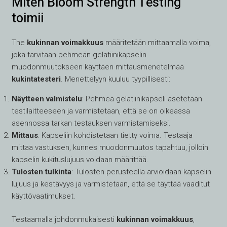
Miten Bloom Strength Testing
toimii
The
kukinnan voimakkuus
määritetään mittaamalla voima,
joka tarvitaan pehmeän gelatiinikapselin
muodonmuutokseen käyttäen mittausmenetelmää
kukintatesteri
. Menettelyyn kuuluu tyypillisesti:
Näytteen valmistelu
: Pehmeä gelatiinikapseli asetetaan
testilaitteeseen ja varmistetaan, että se on oikeassa
asennossa tarkan testauksen varmistamiseksi.
Mittaus
: Kapseliin kohdistetaan tietty voima. Testaaja
mittaa vastuksen, kunnes muodonmuutos tapahtuu, jolloin
kapselin kukituslujuus voidaan määrittää.
Tulosten tulkinta
: Tulosten perusteella arvioidaan kapselin
lujuus ja kestävyys ja varmistetaan, että se täyttää vaaditut
käyttövaatimukset.
Testaamalla johdonmukaisesti
kukinnan voimakkuus
,