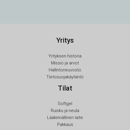
TR
SV
SL
SK
Yritys
RU
RO
Yrityksen historia
Missio ja arvot
PT
Hallintoneuvosto
PL
Tietosuojakäytäntö
NL
Tilat
NB
LV
Softgel
Ruisku ja neula
LT
Lääkinnällinen laite
KO
Pakkaus