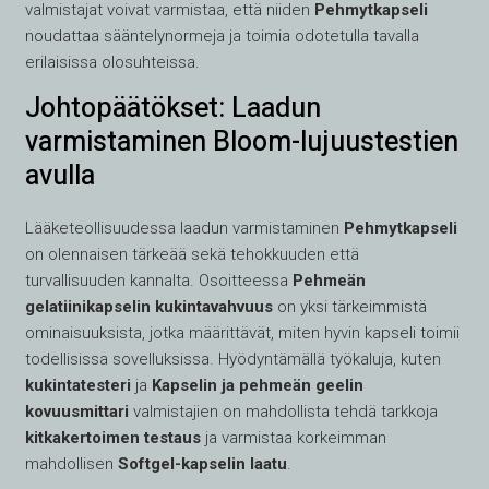
valmistajat voivat varmistaa, että niiden
Pehmytkapseli
noudattaa sääntelynormeja ja toimia odotetulla tavalla
erilaisissa olosuhteissa.
Johtopäätökset: Laadun
varmistaminen Bloom-lujuustestien
avulla
Lääketeollisuudessa laadun varmistaminen
Pehmytkapseli
on olennaisen tärkeää sekä tehokkuuden että
turvallisuuden kannalta. Osoitteessa
Pehmeän
gelatiinikapselin kukintavahvuus
on yksi tärkeimmistä
ominaisuuksista, jotka määrittävät, miten hyvin kapseli toimii
todellisissa sovelluksissa. Hyödyntämällä työkaluja, kuten
kukintatesteri
ja
Kapselin ja pehmeän geelin
kovuusmittari
valmistajien on mahdollista tehdä tarkkoja
kitkakertoimen testaus
ja varmistaa korkeimman
mahdollisen
Softgel-kapselin laatu
.