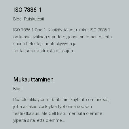
ISO 7886-1
Blogi
,
Ruiskutesti
ISO 7886-1 Osa 1: Käsikäyttöiset ruiskut ISO 7886-1
on kansainvälinen standardi, jossa annetaan ohjeita
suunnittelusta, suorituskyvystä ja
testausmenetelmistä ruiskujen...
Mukauttaminen
Blogi
VI
Räätälöintikäytäntö Räätälöintikäytäntö on tärkeää,
jotta asiakas voi löytää työhönsä sopivan
TH
testiratkaisun. Me Cell Instrumentsilla olemme
HE
ylpeitä siitä, että olemme...
UK