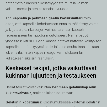
antaa tietoja kapselin kestävyydestä murtua voiman
vaikutuksesta ja sen kokonaiskovuudesta.
The
Kapselin ja pehmeän geelin kovuusmittari
toimii
siten, että kapseliin kohdistetaan ennalta määritetty voima
ja kirjataan, kuinka paljon voimaa tarvitaan kapselin
repeämiseen tai muodonmuutokseen. Nämä tiedot
yhdessä kukituslujuuden kanssa antavat kattavan käsityksen
kapselin suorituskyvystä todellisissa olosuhteissa, mukaan
lukien siitä, miten kapseli reagoi valmistuksen tai
kuljetuksen aikaisiin rasituksiin.
Keskeiset tekijät, jotka vaikuttavat
kukinnan lujuuteen ja testaukseen
Useat tekijät voivat vaikuttaa
Pehmeän gelatiinikapselin
kukintavahvuus
, mukaan lukien seuraavat:
Gelatiinin koostumus
: Koostumuksessa käytetyn gelatiinin