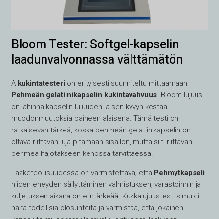
Bloom Tester: Softgel-kapselin
laadunvalvonnassa välttämätön
A
kukintatesteri
on erityisesti suunniteltu mittaamaan
Pehmeän gelatiinikapselin kukintavahvuus
. Bloom-lujuus
on lähinnä kapselin lujuuden ja sen kyvyn kestää
muodonmuutoksia paineen alaisena. Tämä testi on
ratkaisevan tärkeä, koska pehmeän gelatiinikapselin on
oltava riittävän luja pitämään sisällön, mutta silti riittävän
pehmeä hajotakseen kehossa tarvittaessa.
Lääketeollisuudessa on varmistettava, että
Pehmytkapseli
niiden eheyden säilyttäminen valmistuksen, varastoinnin ja
kuljetuksen aikana on elintärkeää. Kukkalujuustesti simuloi
näitä todellisia olosuhteita ja varmistaa, että jokainen