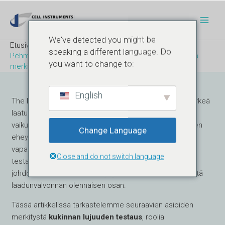
Siirry
Post
Pääv
sisältöön
navigointi
We've detected you might be
Etusivu
Blogi
speaking a different language. Do
Pehmeän liivatekapselin Bloom-vahvuus: Testaaminen ja
you want to change to:
merkitys
English
The
Pehmeän gelatiinikapselin kukintavahvuus
on tärkeä
laatuparametri lääketeollisuudessa. Tämä ominaisuus
vaikuttaa suoraan kapselin kykyyn säilyttää rakenteellinen
Change Language
eheytensä ja mahdollistaa vaikuttavien aineiden halutun
vapautumisen. Kukintalujuuden ymmärtäminen ja
Close and do not switch language
testaaminen varmistaa kapselin tehokkuuden ja
johdonmukaisuuden.
Pehmytgeelilääke
, mikä tekee siitä
laadunvalvonnan olennaisen osan.
Tässä artikkelissa tarkastelemme seuraavien asioiden
merkitystä
kukinnan lujuuden testaus
, roolia