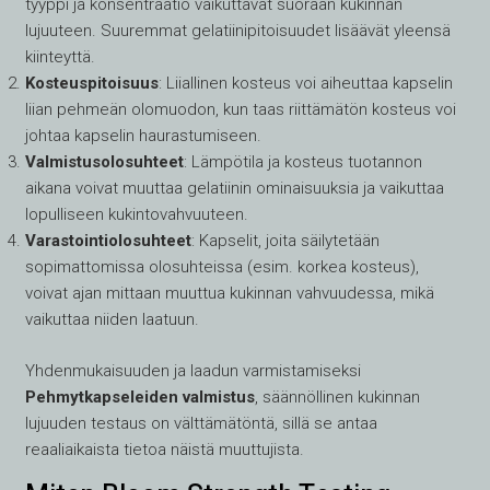
tyyppi ja konsentraatio vaikuttavat suoraan kukinnan
lujuuteen. Suuremmat gelatiinipitoisuudet lisäävät yleensä
kiinteyttä.
Kosteuspitoisuus
: Liiallinen kosteus voi aiheuttaa kapselin
liian pehmeän olomuodon, kun taas riittämätön kosteus voi
johtaa kapselin haurastumiseen.
Valmistusolosuhteet
: Lämpötila ja kosteus tuotannon
aikana voivat muuttaa gelatiinin ominaisuuksia ja vaikuttaa
lopulliseen kukintovahvuuteen.
Varastointiolosuhteet
: Kapselit, joita säilytetään
sopimattomissa olosuhteissa (esim. korkea kosteus),
voivat ajan mittaan muuttua kukinnan vahvuudessa, mikä
vaikuttaa niiden laatuun.
Yhdenmukaisuuden ja laadun varmistamiseksi
Pehmytkapseleiden valmistus
, säännöllinen kukinnan
lujuuden testaus on välttämätöntä, sillä se antaa
reaaliaikaista tietoa näistä muuttujista.