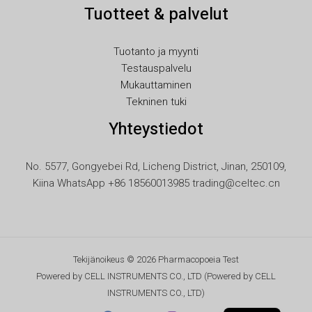
JA
Tuotteet & palvelut
IT
ID
Tuotanto ja myynti
Testauspalvelu
HU
Mukauttaminen
FR
Tekninen tuki
ET
Yhteystiedot
ES
EL
No. 5577, Gongyebei Rd, Licheng District, Jinan, 250109,
Kiina WhatsApp +86 18560013985 trading@celtec.cn
DE
DA
CS
BG
Tekijänoikeus © 2026 Pharmacopoeia Test
Powered by CELL INSTRUMENTS CO., LTD (Powered by CELL
AR
INSTRUMENTS CO., LTD)
EN