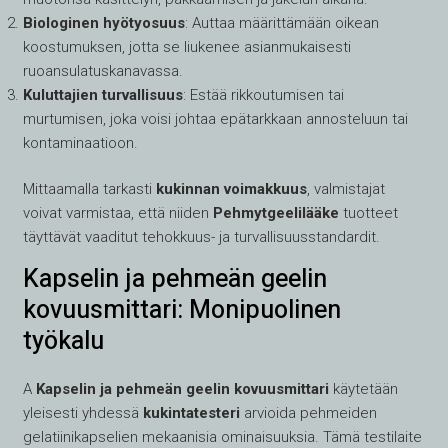
Biologinen hyötyosuus
: Auttaa määrittämään oikean
koostumuksen, jotta se liukenee asianmukaisesti
ruoansulatuskanavassa.
Kuluttajien turvallisuus
: Estää rikkoutumisen tai
murtumisen, joka voisi johtaa epätarkkaan annosteluun tai
kontaminaatioon.
Mittaamalla tarkasti
kukinnan voimakkuus
, valmistajat
voivat varmistaa, että niiden
Pehmytgeelilääke
tuotteet
täyttävät vaaditut tehokkuus- ja turvallisuusstandardit.
Kapselin ja pehmeän geelin
kovuusmittari: Monipuolinen
työkalu
A
Kapselin ja pehmeän geelin kovuusmittari
käytetään
yleisesti yhdessä
kukintatesteri
arvioida pehmeiden
gelatiinikapselien mekaanisia ominaisuuksia. Tämä testilaite