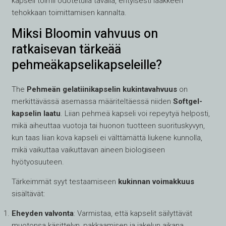
kapseli toimii odotetulla tavalla, erityisesti lääkkeen
tehokkaan toimittamisen kannalta.
Miksi Bloomin vahvuus on
ratkaisevan tärkeää
pehmeäkapselikapseleille?
The
Pehmeän gelatiinikapselin kukintavahvuus
on
merkittävässä asemassa määriteltäessä niiden
Softgel-
kapselin laatu
. Liian pehmeä kapseli voi repeytyä helposti,
mikä aiheuttaa vuotoja tai huonon tuotteen suorituskyvyn,
kun taas liian kova kapseli ei välttämättä liukene kunnolla,
mikä vaikuttaa vaikuttavan aineen biologiseen
hyötyosuuteen.
Tärkeimmät syyt testaamiseen
kukinnan voimakkuus
sisältävät:
Eheyden valvonta
: Varmistaa, että kapselit säilyttävät
muotonsa käsittelyn, pakkaamisen ja jakelun aikana.