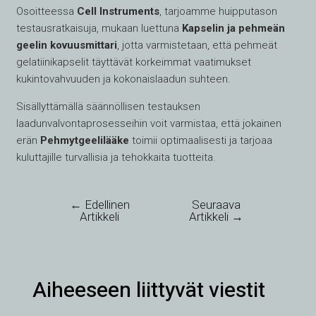
Osoitteessa
Cell Instruments
, tarjoamme huipputason
testausratkaisuja, mukaan luettuna
Kapselin ja pehmeän
geelin kovuusmittari
, jotta varmistetaan, että pehmeät
gelatiinikapselit täyttävät korkeimmat vaatimukset
kukintovahvuuden ja kokonaislaadun suhteen.
Sisällyttämällä säännöllisen testauksen
laadunvalvontaprosesseihin voit varmistaa, että jokainen
erän
Pehmytgeelilääke
toimii optimaalisesti ja tarjoaa
kuluttajille turvallisia ja tehokkaita tuotteita.
←
Edellinen
Seuraava
Artikkeli
Artikkeli
→
Aiheeseen liittyvät viestit