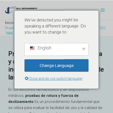
Ir
Navegación
Men
al
de
Princ
contenido
entradas
We've detected you might be
Inicio
Blog
speaking a different language. Do
Pruebas de rotura y fuerza de deslizamiento del papel: ISO
you want to change to:
7886 y evaluación con jeringa
English
Pruebas de resistencia a la rotura
y de fuerza de deslizamiento: un
Change Language
indicador clave del rendimiento de
las jeringas
Close and do not switch language
En los sectores farmacéutico y de dispositivos
médicos,
pruebas de rotura y fuerza de
deslizamiento
Es un procedimiento fundamental que
se utiliza para evaluar la facilidad de uso y la calidad de