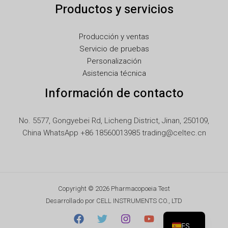
Productos y servicios
IT
ID
Producción y ventas
HU
Servicio de pruebas
FR
Personalización
Asistencia técnica
FI
Información de contacto
ET
EL
No. 5577, Gongyebei Rd, Licheng District, Jinan, 250109,
DE
China WhatsApp +86 18560013985 trading@celtec.cn
DA
CS
BG
Copyright © 2026 Pharmacopoeia Test
AR
Desarrollado por CELL INSTRUMENTS CO., LTD
EN
ES