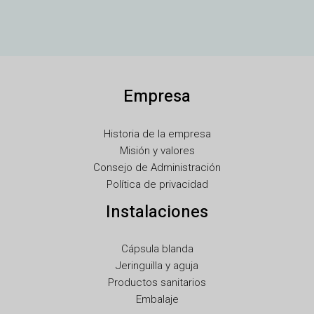
TR
SV
SL
SK
Empresa
RU
RO
Historia de la empresa
PT
Misión y valores
PL
Consejo de Administración
Política de privacidad
NL
Instalaciones
NB
LV
Cápsula blanda
LT
Jeringuilla y aguja
KO
Productos sanitarios
Embalaje
JA